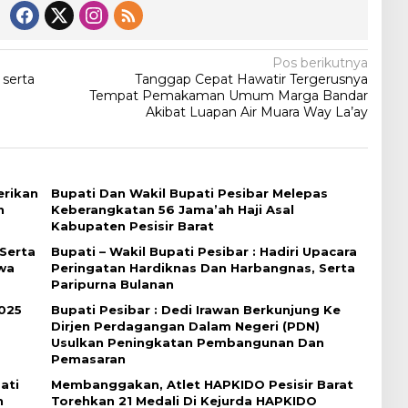
Pos berikutnya
 serta
Tanggap Cepat Hawatir Tergerusnya
Tempat Pemakaman Umum Marga Bandar
Akibat Luapan Air Muara Way La’ay
erikan
Bupati Dan Wakil Bupati Pesibar Melepas
n
Keberangkatan 56 Jama’ah Haji Asal
Kabupaten Pesisir Barat
 Serta
Bupati – Wakil Bupati Pesibar : Hadiri Upacara
wa
Peringatan Hardiknas Dan Harbangnas, Serta
Paripurna Bulanan
025
Bupati Pesibar : Dedi Irawan Berkunjung Ke
Dirjen Perdagangan Dalam Negeri (PDN)
Usulkan Peningkatan Pembangunan Dan
Pemasaran
ati
Membanggakan, Atlet HAPKIDO Pesisir Barat
n
Torehkan 21 Medali Di Kejurda HAPKIDO