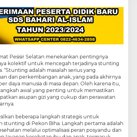
mat Pesisir Selatan menekankan pentingnya
ya kolektif untuk mencegah terjadinya stunting
. “Stunting adalah masalah serius yang
n dan perkembangan anak, yang pada akhirnya
r daya manusia di masa depan. Oleh karena itu,
 langkah awal yang penting untuk memastikan
m
patkan asupan gizi yang cukup dan perawatan
arnya.
ilkan beberapa langkah strategis untuk
stunting di Pekon Biha. Langkah pertama adalah
esehatan melalui optimalisasi peran posyandu dan
 layanan kesehatan ibu dan anak, termasuk