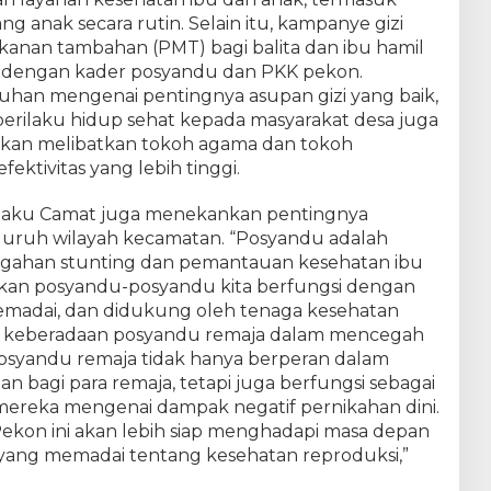
nak secara rutin. Selain itu, kampanye gizi
anan tambahan (PMT) bagi balita dan ibu hamil
a dengan kader posyandu dan PKK pekon.
han mengenai pentingnya asupan gizi yang baik,
perilaku hidup sehat kepada masyarakat desa juga
ni akan melibatkan tokoh agama dan tokoh
ktivitas yang lebih tinggi.
Selaku Camat juga menekankan pentingnya
luruh wilayah kecamatan. “Posyandu adalah
gahan stunting dan pemantauan kesehatan ibu
m
ikan posyandu-posyandu kita berfungsi dengan
g memadai, dan didukung oleh tenaga kesehatan
a keberadaan posyandu remaja dalam mencegah
“Posyandu remaja tidak hanya berperan dalam
 bagi para remaja, tetapi juga berfungsi sebagai
reka mengenai dampak negatif pernikahan dini.
Pekon ini akan lebih siap menghadapi masa depan
ang memadai tentang kesehatan reproduksi,”