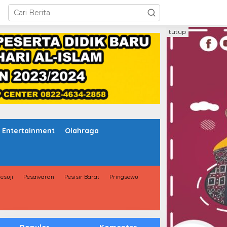
tutup
Entertainment
Olahraga
esuji
Pesawaran
Pesisir Barat
Pringsewu
Populer
Komentar