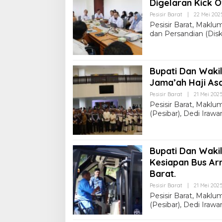
Digelaran Kick O
Pesisir Barat
|
22 Mei 202
Pesisir Barat, Maklu
dan Persandian (Dis
Bupati Dan Waki
Jama’ah Haji Asa
Pesisir Barat
|
21 Mei 202
Pesisir Barat, Maklu
(Pesibar), Dedi Iraw
Bupati Dan Wakil
Kesiapan Bus A
Barat.
Pesisir Barat
|
21 Mei 2025
Pesisir Barat, Maklu
(Pesibar), Dedi Iraw