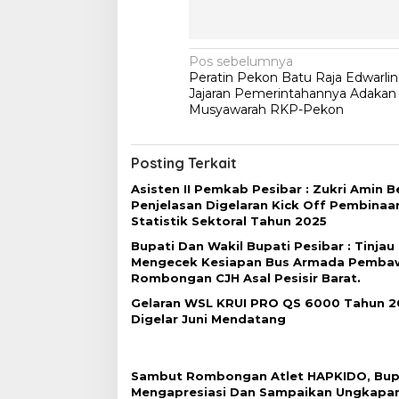
N
Pos sebelumnya
Peratin Pekon Batu Raja Edwarlin
a
Jajaran Pemerintahannya Adakan
v
Musyawarah RKP-Pekon
i
g
Posting Terkait
a
Asisten II Pemkab Pesibar : Zukri Amin B
Penjelasan Digelaran Kick Off Pembinaa
s
Statistik Sektoral Tahun 2025
i
Bupati Dan Wakil Bupati Pesibar : Tinjau
p
Mengecek Kesiapan Bus Armada Pemba
Rombongan CJH Asal Pesisir Barat.
o
Gelaran WSL KRUI PRO QS 6000 Tahun 2
s
Digelar Juni Mendatang
Sambut Rombongan Atlet HAPKIDO, Bup
Mengapresiasi Dan Sampaikan Ungkapa