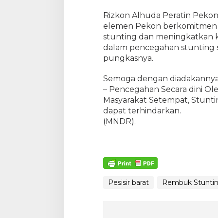
Rizkon Alhuda Peratin Peko
elemen Pekon berkomitmen u
stunting dan meningkatkan k
dalam pencegahan stunting s
pungkasnya.
Semoga dengan diadakannya
– Pencegahan Secara dini O
Masyarakat Setempat, Stunt
dapat terhindarkan.
(MNDR).
Pesisir barat
Rembuk Stunting