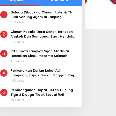
Diduga Dibacking Oknum Polisi & TNI,
1
Judi Sabung Ayam di Tanjung
Kemuning “Kebal Hukum”
555 Views
Oknum Kepala Desa Senak Terkesan
2
Angkuh Dan Sombong, Saat Hendak
Dikonfirmasi Realisasi Dana Desa 2021-
475 Views
2024
Plt Bupati Langkat Syah Afadin SH
3
Resmikan Klinik Pratama Sakinah
475 Views
Perkenalkan Durian Lokal Asli
4
Lampung, Lapak Durian Singgah Pay
kini Hadir di Lampung Timur
455 Views
Pembangunan Rapat Beton Gunung
5
Tiga 2 Diduga Tidak Sesuai RAB
450 Views