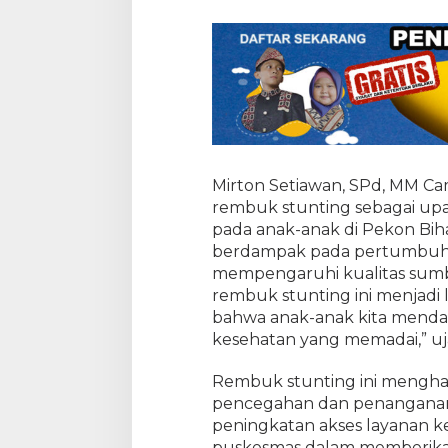
e
r
e
s
e
r
t
a
J
a
Mirton Setiawan, SPd, MM Ca
j
a
rembuk stunting sebagai upa
r
pada anak-anak di Pekon Biha
a
berdampak pada pertumbuha
n
mempengaruhi kualitas sumbe
P
rembuk stunting ini menjadi
e
bahwa anak-anak kita menda
e
kesehatan yang memadai,” uj
r
i
Rembuk stunting ini menghas
n
pencegahan dan penanganan 
t
a
peningkatan akses layanan k
h
puskesmas dalam memberikan