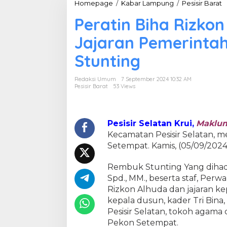
Homepage
/
Kabar Lampung
/
Pesisir Barat
P
e
Peratin Biha Rizko
r
a
Jajaran Pemerint
t
i
Stunting
n
B
i
Redaksi Umum
7 September 2024 10:32 AM
h
Pesisir Barat
53 Views
a
R
i
z
Pesisir Selatan Krui,
Maklum
k
Kecamatan Pesisir Selatan, 
o
Setempat. Kamis, (05/09/2024
n
A
Rembuk Stunting Yang dihadir
l
-
Spd., MM., beserta staf, Perw
H
Rizkon Alhuda dan jajaran k
u
kepala dusun, kader Tri Bin
d
Pesisir Selatan, tokoh agama
a
Pekon Setempat.
B