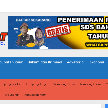
bupaten Kaur
Hukum dan Kriminal
Advetorial
Ekonomi
ampung Selatan
Lampung Tengah
Lampung Timur
Lampung Utara
M
Waykanan
Kabupaten Kaur