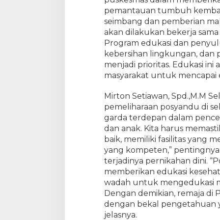
a
pemantauan tumbuh kembang a
n
seimbang dan pemberian mak
n
y
akan dilakukan bekerja sam
a
Program edukasi dan penyulu
A
kebersihan lingkungan, dan 
d
menjadi prioritas. Edukasi i
a
masyarakat untuk mencapai efe
k
a
n
Mirton Setiawan, Spd.,M.M 
R
pemeliharaan posyandu di se
e
garda terdepan dalam pence
dan anak. Kita harus memast
b
u
baik, memiliki fasilitas yan
k
yang kompeten,” pentingny
S
terjadinya pernikahan dini. 
t
memberikan edukasi kesehatan
u
n
wadah untuk mengedukasi me
t
Dengan demikian, remaja di 
i
dengan bekal pengetahuan y
n
jelasnya.
g