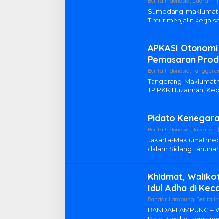
Berita Indonesia
,
Daerah
|
Sumedang-maklumatm
Timur menjalin kerja
APKASI Otonomi 
Pemasaran Prod
Berita Indonesia
,
Tanggera
Tangerang-Maklumatm
TP PKK Huzaimah, Ke
Pidato Kenegara
Berita Indonesia
,
Jakarta
|
Jakarta-Maklumatmed
dalam Sidang Tahuna
Khidmat, Waliko
Idul Adha di Ke
Bandar Lampung
,
Berita I
BANDARLAMPUNG – Wal
Kota Bandar Lampun