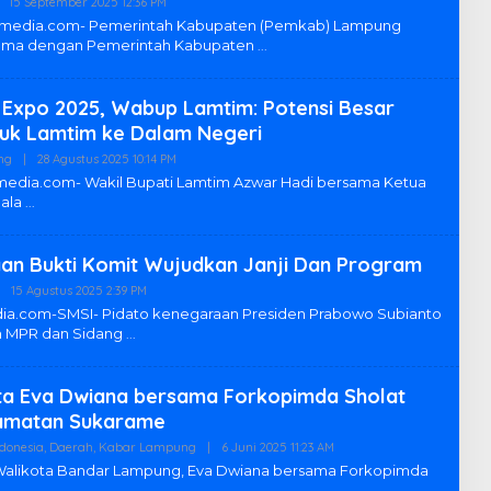
15 September 2025 12:36 PM
O
U
L
edia.com- Pemerintah Kabupaten (Pemkab) Lampung
M
E
 sama dengan Pemerintah Kabupaten
U
H
M
R
E
D
Expo 2025, Wabup Lamtim: Potensi Besar
A
K
uk Lamtim ke Dalam Negeri
S
I
ng
|
28 Agustus 2025 10:14 PM
O
L
L
edia.com- Wakil Bupati Lamtim Azwar Hadi bersama Ketua
A
E
pala
M
H
T
R
I
E
M
D
an Bukti Komit Wujudkan Janji Dan Program
A
K
15 Agustus 2025 2:39 PM
O
S
L
ia.com-SMSI- Pidato kenegaraan Presiden Prabowo Subianto
I
E
L
n MPR dan Sidang
H
A
R
M
E
T
D
I
ta Eva Dwiana bersama Forkopimda Sholat
A
M
K
camatan Sukarame
S
I
ndonesia
,
Daerah
,
Kabar Lampung
|
6 Juni 2025 11:23 AM
O
L
L
ikota Bandar Lampung, Eva Dwiana bersama Forkopimda
A
E
g
M