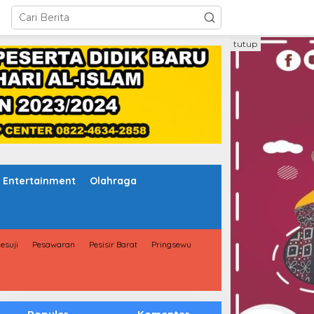
tutup
Entertainment
Olahraga
esuji
Pesawaran
Pesisir Barat
Pringsewu
Populer
Komentar