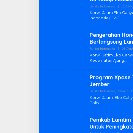
Berita Indonesia
|
23 Okt
Korwil Jatim Eko Ca
Indonesia (GWI)
Penyerahan Hono
Berlangsung Lan
Berita Indonesia
|
21 Okt
Korwil Jatim Eko Cah
Kecamatan Ajung,
Program Xpose T
Jember
Berita Indonesia
,
Daerah
,
J
Korwil Jatim: Eko Cah
Polisi
Pemkab Lamtim 
Untuk Peningkat