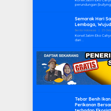
perundungan (bullyin
Semarak Hari San
Lembaga, Wujudk
Berita Indonesia
|
25 Okt
Korwil Jatim Eko Cah
dari
Tebar Benih Ika
Perikanan Bersa
terhadap Ekosis