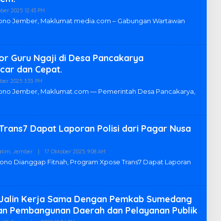
ober 2025 12:43 PM
O
L
hyono Jember, Maklumat media.com – Gabungan Wartawan
E
H
R
E
D
r Guru Ngaji di Desa Pancakarya
A
K
car dan Cepat.
S
I
ober 2025 3:35 PM
O
U
L
yono Jember, Maklumat.com — Pemerintah Desa Pancakarya,
M
E
U
H
M
R
E
D
rans7 Dapat Laporan Polisi dari Pagar Nusa
A
K
S
I
atim
,
Jember
|
17 Oktober 2025 9:08 AM
O
U
L
yono Dianggap Fitnah, Program Xpose Trans7 Dapat Laporan
M
E
U
H
M
R
E
D
Jalin Kerja Sama Dengan Pemkab Sumedang
A
K
an Pembangunan Daerah dan Pelayanan Publik
S
I