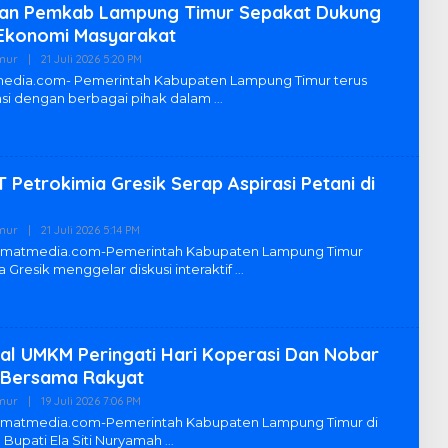
 Dan Pemkab Lampung Timur Sepakat Dukung
konomi Masyarakat
mur
|
21 Juli 2026 5:20 PM
O
L
dia.com- Pemerintah Kabupaten Lampung Timur terus
E
si dengan berbagai pihak dalam
H
R
E
D
A
K
T Petrokimia Gresik Serap Aspirasi Petani di
S
I
L
A
mur
|
21 Juli 2026 5:14 PM
O
M
L
umatmedia.com-Pemerintah Kabupaten Lampung Timur
T
E
 Gresik menggelar diskusi interaktif
I
H
M
R
E
D
A
K
ival UMKM Peringati Hari Koperasi Dan Nobar
S
I
6 Bersama Rakyat
L
A
mur
|
19 Juli 2026 7:06 PM
O
M
L
matmedia.com-Pemerintah Kabupaten Lampung Timur di
T
E
upati Ela Siti Nuryamah
I
H