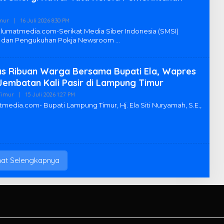
L
A
M
mur
|
16 Juli 2026 8:30 PM
O
T
L
I
matmedia.com-Serikat Media Siber Indonesia (SMSI)
E
M
n dan Pengukuhan Pokja Newsroom
H
R
E
D
as Ribuan Warga Bersama Bupati Ela, Wapres
A
K
Jembatan Kali Pasir di Lampung Timur
S
I
Timur
|
15 Juli 2026 1:27 PM
O
L
L
dia.com- Bupati Lampung Timur, Hj. Ela Siti Nuryamah, S.E.,
A
E
M
H
T
R
I
E
M
D
A
K
S
hat Selengkapnya
I
L
A
M
T
I
M