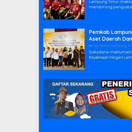
Lampung Timur-maklu
mendorong penguatan
Pemkab Lampung 
Aset Daerah Dan
Berita Terkini
,
Lampung Ti
Sukadana-maklumatm
Kejaksaan Negeri La