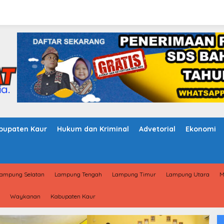
bupaten Kaur
Hukum dan Kriminal
Advetorial
Ekonomi
ampung Selatan
Lampung Tengah
Lampung Timur
Lampung Utara
M
Waykanan
Kabupaten Kaur