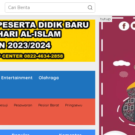
tutup
Entertainment
Olahraga
esuji
Pesawaran
Pesisir Barat
Pringsewu
Populer
Komentar