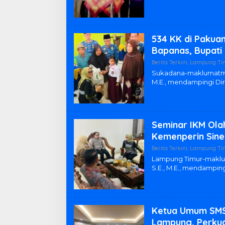
534 KK di Pakuan
Bapanas, Bupati
Berita Terkini
,
Lampung Ti
Sukadana-maklumatmedi
M.E., mendampingi Di
Seminar IKM Ola
Kemenperin Siner
Berita Terkini
,
Lampung Ti
Lampung Timur-maklum
S.E., M.E., mendampin
Ketua Umum SMS
Lampung, Perkua