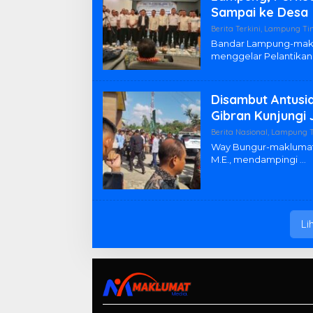
Sampai ke Desa
Berita Terkini
,
Lampung Ti
Bandar Lampung-maklu
menggelar Pelantika
Disambut Antusi
Gibran Kunjungi 
Berita Nasional
,
Lampung 
Way Bungur-maklumatme
M.E., mendampingi
Li