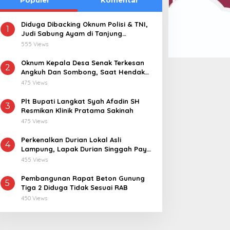
Diduga Dibacking Oknum Polisi & TNI,
1
Judi Sabung Ayam di Tanjung
orwil MGG Jember Catur
Bupati Ela Siti Nuryamah:
Kemuning “Kebal Hukum”
555 Views
eguh Wiyono Soroti SPPG
Jadikan Kakao Identitas
 Karangsono: Dua Pekan
Dan Penggerak Ekonomi
Oknum Kepala Desa Senak Terkesan
2
Angkuh Dan Sombong, Saat Hendak
erlalu, Mengapa
Lampung Timur
Dikonfirmasi Realisasi Dana Desa 2021-
ermintaan Maaf dan
475 Views
2024
anggung Jawab kepada
Plt Bupati Langkat Syah Afadin SH
orban Masih Belum
3
Resmikan Klinik Pratama Sakinah
erlihat?
475 Views
Perkenalkan Durian Lokal Asli
4
Lampung, Lapak Durian Singgah Pay
kini Hadir di Lampung Timur
455 Views
Pembangunan Rapat Beton Gunung
5
Tiga 2 Diduga Tidak Sesuai RAB
450 Views