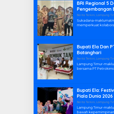
BRI Regional 5
Pengembangan E
Berita Terkini
,
Lampung Ti
Sukadana-maklumatme
memperkuat kolabora
Bupati Ela Dan P
Batanghari
Berita Terkini
,
Lampung Ti
Lampung Timur-makl
bersama PT Petrokimia
Bupati Ela: Fest
Piala Dunia 202
Berita Terkini
,
Lampung Ti
Lampung Timur-maklu
bawah kepemimpinan B