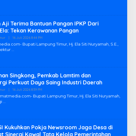
M
R
E
D
A
K
 Aji Terima Bantuan Pangan IPKP Dari
S
I
 Ela: Tekan Kerawanan Pangan
L
A
mur
|
16 Juli 2026 8:44 PM
O
M
L
a.com- Bupati Lampung Timur, Hj. Ela Siti Nuryamah, S.E.,
T
E
rektur
I
H
M
R
E
D
A
K
han Singkong, Pemkab Lamtim dan
S
I
gi Perkuat Daya Saing Industri Daerah
L
A
mur
|
16 Juli 2026 8:39 PM
O
M
L
atmedia.com- Bupati Lampung Timur, Hj. Ela Siti Nuryamah,
T
E
gi
I
H
M
R
E
D
A
K
I Kukuhkan Pokja Newsroom Jaga Desa di
S
I
t Sinergi Kawal Tata Kelola Pemerintahan