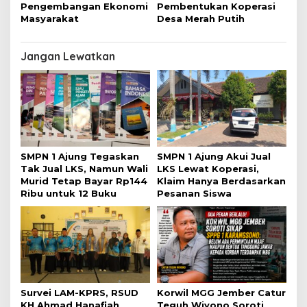
Pengembangan Ekonomi
Pembentukan Koperasi
Masyarakat
Desa Merah Putih
Jangan Lewatkan
SMPN 1 Ajung Tegaskan
SMPN 1 Ajung Akui Jual
Tak Jual LKS, Namun Wali
LKS Lewat Koperasi,
Murid Tetap Bayar Rp144
Klaim Hanya Berdasarkan
Ribu untuk 12 Buku
Pesanan Siswa
Survei LAM-KPRS, RSUD
Korwil MGG Jember Catur
KH Ahmad Hanafiah
Teguh Wiyono Soroti