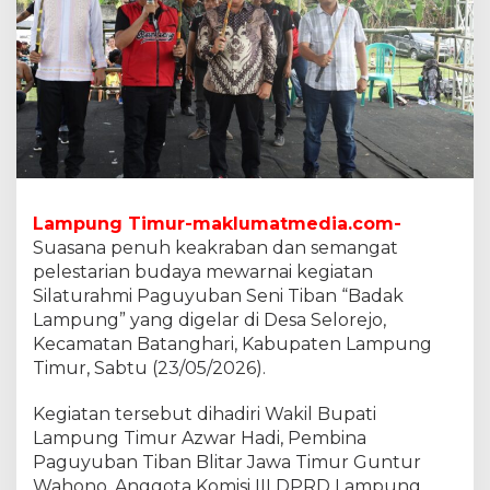
l
u
h
u
r
H
a
r
u
s
d
Lampung Timur-maklumatmedia.com-
i
Suasana penuh keakraban dan semangat
J
pelestarian budaya mewarnai kegiatan
a
Silaturahmi Paguyuban Seni Tiban “Badak
g
a
Lampung” yang digelar di Desa Selorejo,
,
Kecamatan Batanghari, Kabupaten Lampung
D
Timur, Sabtu (23/05/2026).
i
r
Kegiatan tersebut dihadiri Wakil Bupati
a
w
Lampung Timur Azwar Hadi, Pembina
a
Paguyuban Tiban Blitar Jawa Timur Guntur
t
Wahono, Anggota Komisi III DPRD Lampung