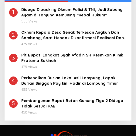
Diduga Dibacking Oknum Polisi & TNI, Judi Sabung
1
Ayam di Tanjung Kemuning “Kebal Hukum”
555 Views
Oknum Kepala Desa Senak Terkesan Angkuh Dan
2
Sombong, Saat Hendak Dikonfirmasi Realisasi Dana
Desa 2021-2024
475 Views
Plt Bupati Langkat Syah Afadin SH Resmikan Klinik
3
Pratama Sakinah
475 Views
Perkenalkan Durian Lokal Asli Lampung, Lapak
4
Durian Singgah Pay kini Hadir di Lampung Timur
455 Views
Pembangunan Rapat Beton Gunung Tiga 2 Diduga
5
Tidak Sesuai RAB
450 Views