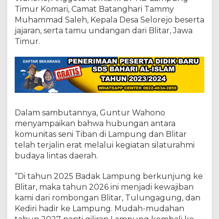
D
Timur Komari, Camat Batanghari Tammy
a
n
Muhammad Saleh, Kepala Desa Selorejo beserta
D
jajaran, serta tamu undangan dari Blitar, Jawa
i
Timur.
l
e
s
t
a
r
i
k
Dalam sambutannya, Guntur Wahono
a
menyampaikan bahwa hubungan antara
n
komunitas seni Tiban di Lampung dan Blitar
telah terjalin erat melalui kegiatan silaturahmi
budaya lintas daerah.
“Di tahun 2025 Badak Lampung berkunjung ke
Blitar, maka tahun 2026 ini menjadi kewajiban
kami dari rombongan Blitar, Tulungagung, dan
Kediri hadir ke Lampung. Mudah-mudahan