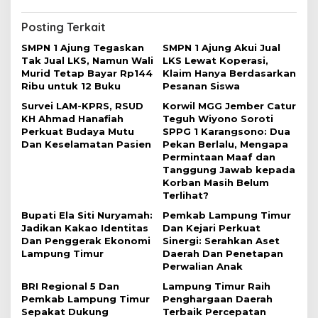
g
Posting Terkait
a
SMPN 1 Ajung Tegaskan
SMPN 1 Ajung Akui Jual
s
Tak Jual LKS, Namun Wali
LKS Lewat Koperasi,
i
Murid Tetap Bayar Rp144
Klaim Hanya Berdasarkan
Ribu untuk 12 Buku
Pesanan Siswa
p
Survei LAM-KPRS, RSUD
Korwil MGG Jember Catur
o
KH Ahmad Hanafiah
Teguh Wiyono Soroti
s
Perkuat Budaya Mutu
SPPG 1 Karangsono: Dua
Dan Keselamatan Pasien
Pekan Berlalu, Mengapa
Permintaan Maaf dan
Tanggung Jawab kepada
Korban Masih Belum
Terlihat?
Bupati Ela Siti Nuryamah:
Pemkab Lampung Timur
Jadikan Kakao Identitas
Dan Kejari Perkuat
Dan Penggerak Ekonomi
Sinergi: Serahkan Aset
Lampung Timur
Daerah Dan Penetapan
Perwalian Anak
BRI Regional 5 Dan
Lampung Timur Raih
Pemkab Lampung Timur
Penghargaan Daerah
Sepakat Dukung
Terbaik Percepatan