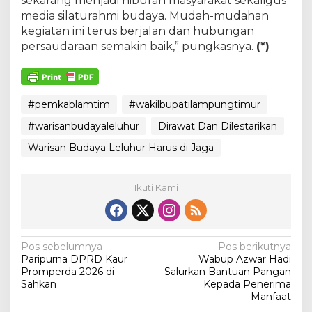
sekarang menjadi hiburan masyarakat sekaligus
media silaturahmi budaya. Mudah-mudahan
kegiatan ini terus berjalan dan hubungan
persaudaraan semakin baik,” pungkasnya.
(*)
#pemkablamtim
#wakilbupatilampungtimur
#warisanbudayaleluhur
Dirawat Dan Dilestarikan
Warisan Budaya Leluhur Harus di Jaga
Ikuti Kami
N
Pos sebelumnya
Pos berikutnya
Paripurna DPRD Kaur
Wabup Azwar Hadi
a
Promperda 2026 di
Salurkan Bantuan Pangan
v
Sahkan
Kepada Penerima
Manfaat
i