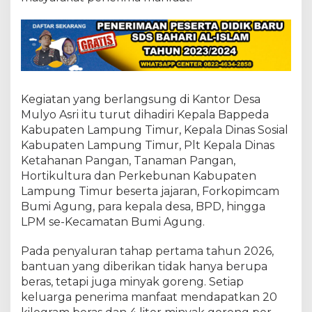
d
a
P
e
n
e
r
i
Kegiatan yang berlangsung di Kantor Desa
m
Mulyo Asri itu turut dihadiri Kepala Bappeda
a
M
Kabupaten Lampung Timur, Kepala Dinas Sosial
a
Kabupaten Lampung Timur, Plt Kepala Dinas
n
Ketahanan Pangan, Tanaman Pangan,
f
Hortikultura dan Perkebunan Kabupaten
a
a
Lampung Timur beserta jajaran, Forkopimcam
t
Bumi Agung, para kepala desa, BPD, hingga
LPM se-Kecamatan Bumi Agung.
Pada penyaluran tahap pertama tahun 2026,
bantuan yang diberikan tidak hanya berupa
beras, tetapi juga minyak goreng. Setiap
keluarga penerima manfaat mendapatkan 20