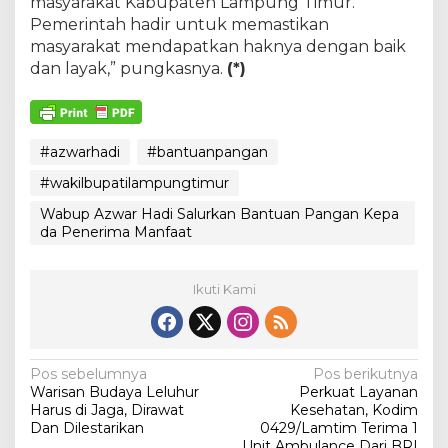
masyarakat Kabupaten Lampung Timur.
Pemerintah hadir untuk memastikan
masyarakat mendapatkan haknya dengan baik
dan layak,” pungkasnya.
(*)
#azwarhadi
#bantuanpangan
#wakilbupatilampungtimur
Wabup Azwar Hadi Salurkan Bantuan Pangan Kepa
da Penerima Manfaat
Ikuti Kami
N
Pos sebelumnya
Pos berikutnya
Warisan Budaya Leluhur
Perkuat Layanan
a
Harus di Jaga, Dirawat
Kesehatan, Kodim
v
Dan Dilestarikan
0429/Lamtim Terima 1
Unit Ambulance Dari BRI