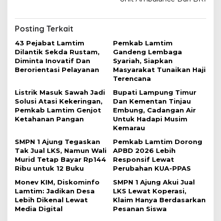
i
g
Posting Terkait
a
43 Pejabat Lamtim
Pemkab Lamtim
s
Dilantik Sekda Rustam,
Gandeng Lembaga
i
Diminta Inovatif Dan
Syariah, Siapkan
Berorientasi Pelayanan
Masyarakat Tunaikan Haji
p
Terencana
o
Listrik Masuk Sawah Jadi
Bupati Lampung Timur
s
Solusi Atasi Kekeringan,
Dan Kementan Tinjau
Pemkab Lamtim Genjot
Embung, Cadangan Air
Ketahanan Pangan
Untuk Hadapi Musim
Kemarau
SMPN 1 Ajung Tegaskan
Pemkab Lamtim Dorong
Tak Jual LKS, Namun Wali
APBD 2026 Lebih
Murid Tetap Bayar Rp144
Responsif Lewat
Ribu untuk 12 Buku
Perubahan KUA-PPAS
Monev KIM, Diskominfo
SMPN 1 Ajung Akui Jual
Lamtim: Jadikan Desa
LKS Lewat Koperasi,
Lebih Dikenal Lewat
Klaim Hanya Berdasarkan
Media Digital
Pesanan Siswa