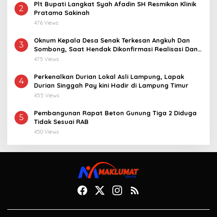
Plt Bupati Langkat Syah Afadin SH Resmikan Klinik
2
Pratama Sakinah
476 Views
Oknum Kepala Desa Senak Terkesan Angkuh Dan
3
Sombong, Saat Hendak Dikonfirmasi Realisasi Dana
Desa 2021-2024
475 Views
Perkenalkan Durian Lokal Asli Lampung, Lapak
4
Durian Singgah Pay kini Hadir di Lampung Timur
455 Views
Pembangunan Rapat Beton Gunung Tiga 2 Diduga
5
Tidak Sesuai RAB
450 Views