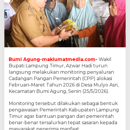
a
l
u
r
k
a
n
B
a
n
t
Bumi Agung-maklumatmedia.com-
Wakil
u
Bupati Lampung Timur, Azwar Hadi turun
a
langsung melakukan monitoring penyaluran
n
Cadangan Pangan Pemerintah (CPP) alokasi
P
a
Februari–Maret Tahun 2026 di Desa Mulyo Asri,
n
Kecamatan Bumi Agung, Senin (25/5/2026).
g
a
Monitoring tersebut dilakukan sebagai bentuk
n
pengawasan Pemerintah Kabupaten Lampung
K
e
Timur agar bantuan pangan dari pemerintah
p
benar-benar tersalurkan tepat sasaran kepada
a
masyarakat penerima manfaat.