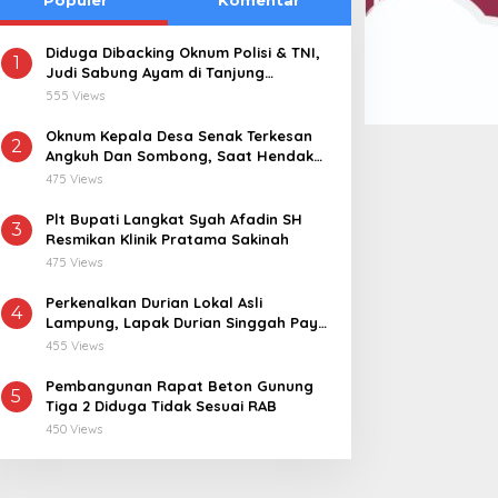
Diduga Dibacking Oknum Polisi & TNI,
1
Judi Sabung Ayam di Tanjung
Kemuning “Kebal Hukum”
555 Views
Oknum Kepala Desa Senak Terkesan
2
Angkuh Dan Sombong, Saat Hendak
Dikonfirmasi Realisasi Dana Desa 2021-
475 Views
2024
Plt Bupati Langkat Syah Afadin SH
3
Resmikan Klinik Pratama Sakinah
475 Views
Perkenalkan Durian Lokal Asli
4
Lampung, Lapak Durian Singgah Pay
kini Hadir di Lampung Timur
455 Views
Pembangunan Rapat Beton Gunung
5
Tiga 2 Diduga Tidak Sesuai RAB
450 Views