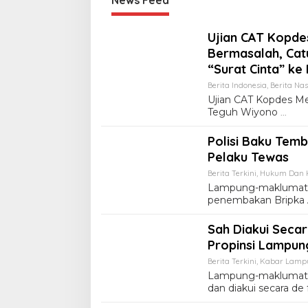
Ujian CAT Kopdes
Bermasalah, Cat
“Surat Cinta” k
Berita Indonesia
,
Berita Nas
Ujian CAT Kopdes Me
Teguh Wiyono
Polisi Baku Tem
Pelaku Tewas
Berita Terkini
,
Hukum Dan K
Lampung-maklumatme
penembakan Bripka 
Sah Diakui Seca
Propinsi Lampu
Berita Terkini
,
Kabar Lamp
Lampung-maklumatme
dan diakui secara d