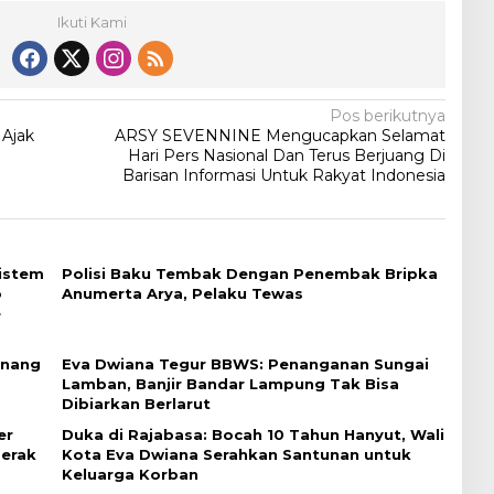
Ikuti Kami
Pos berikutnya
 Ajak
ARSY SEVENNINE Mengucapkan Selamat
Hari Pers Nasional Dan Terus Berjuang Di
Barisan Informasi Untuk Rakyat Indonesia
Sistem
Polisi Baku Tembak Dengan Penembak Bripka
o
Anumerta Arya, Pelaku Tewas
e
enang
Eva Dwiana Tegur BBWS: Penanganan Sungai
Lamban, Banjir Bandar Lampung Tak Bisa
Dibiarkan Berlarut
er
Duka di Rajabasa: Bocah 10 Tahun Hanyut, Wali
erak
Kota Eva Dwiana Serahkan Santunan untuk
Keluarga Korban