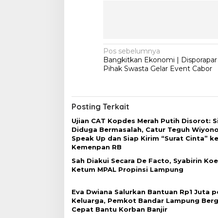
N
Pos sebelumnya
Bangkitkan Ekonomi | Disporapar
a
Pihak Swasta Gelar Event Cabor
v
i
g
Posting Terkait
a
Ujian CAT Kopdes Merah Putih Disorot: 
Diduga Bermasalah, Catur Teguh Wiyon
s
Speak Up dan Siap Kirim “Surat Cinta” k
i
Kemenpan RB
p
Sah Diakui Secara De Facto, Syabirin Ko
Ketum MPAL Propinsi Lampung
o
s
Eva Dwiana Salurkan Bantuan Rp1 Juta p
Keluarga, Pemkot Bandar Lampung Berg
Cepat Bantu Korban Banjir