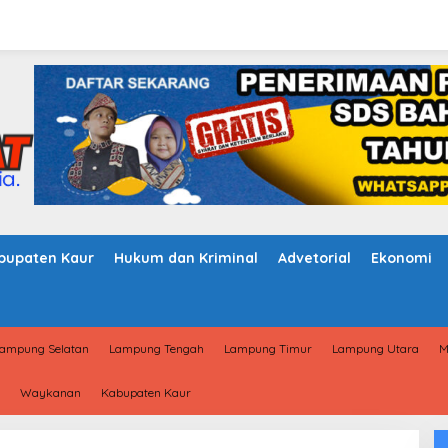
bupaten Kaur
Hukum dan Kriminal
Advetorial
Ekonomi
ampung Selatan
Lampung Tengah
Lampung Timur
Lampung Utara
M
Waykanan
Kabupaten Kaur