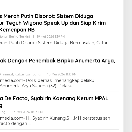
 Merah Putih Disorot: Sistem Diduga
ur Teguh Wiyono Speak Up dan Siap Kirim
e Kemenpan RB
ional
,
Berita Terkini
|
19 Mei 2026 1:39 PM
rah Putih Disorot: Sistem Diduga Bermasalah, Catur
bak Dengan Penembak Bripka Anumerta Arya,
riminal
,
Kabar Lampung
|
15 Mei 2026 11:13 PM
dia.com- Polisi berhasil menangkap pelaku
Anumerta Arya Supena (32). Pelaku
ra De Facto, Syabirin Koenang Ketum MPAL
ng
ung
|
15 Mei 2026 11:05 PM
dia.com- Hi. Syabirin Kunang,SH,MH berstatus sah
e facto dengan