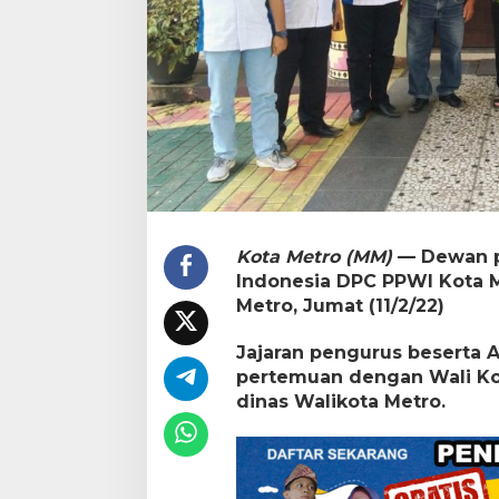
s
i
D
P
C
P
P
W
I
K
o
t
a
Kota Metro (MM)
— Dewan p
M
Indonesia DPC PPWI Kota M
e
Metro, Jumat (11/2/22)
t
r
o
Jajaran pengurus beserta
pertemuan dengan Wali Ko
dinas Walikota Metro.