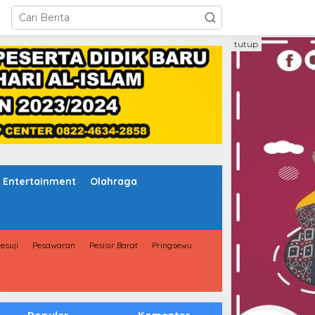
tutup
Entertainment
Olahraga
esuji
Pesawaran
Pesisir Barat
Pringsewu
Populer
Komentar