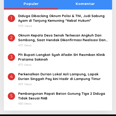
Populer
Komentar
Diduga Dibacking Oknum Polisi & TNI, Judi Sabung
1
Ayam di Tanjung Kemuning “Kebal Hukum”
555 Views
Oknum Kepala Desa Senak Terkesan Angkuh Dan
2
Sombong, Saat Hendak Dikonfirmasi Realisasi Dana
Desa 2021-2024
475 Views
Plt Bupati Langkat Syah Afadin SH Resmikan Klinik
3
Pratama Sakinah
475 Views
Perkenalkan Durian Lokal Asli Lampung, Lapak
4
Durian Singgah Pay kini Hadir di Lampung Timur
455 Views
Pembangunan Rapat Beton Gunung Tiga 2 Diduga
5
Tidak Sesuai RAB
450 Views