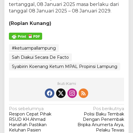
tertanggal, 08 Januari 2025 masa berlaku dari
tanggal 08 Januari 2025 – 08 Januari 2029.
(Ropian Kunang)
#ketuampallampung
Sah Diakui Secara De Facto
Syabirin Koenang Ketum MPAL Propinsi Lampung
Ikuti Kami
N
Pos sebelumnya
Pos berikutnya
Respon Cepat Pihak
Polisi Baku Tembak
a
RSUD KH.Ahmad
Dengan Penembak
v
Hanafiah Pastikan
Bripka Anumerta Arya,
Keluhan Pasien
Pelaku Tewas