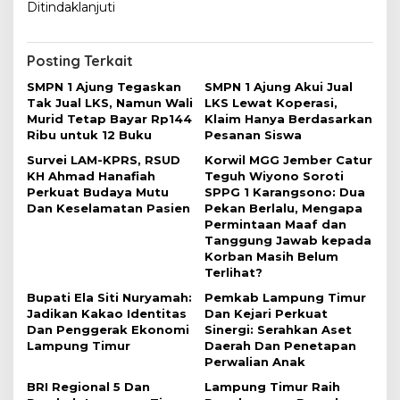
i
Ditindaklanjuti
g
a
Posting Terkait
s
SMPN 1 Ajung Tegaskan
SMPN 1 Ajung Akui Jual
i
Tak Jual LKS, Namun Wali
LKS Lewat Koperasi,
Murid Tetap Bayar Rp144
Klaim Hanya Berdasarkan
p
Ribu untuk 12 Buku
Pesanan Siswa
o
Survei LAM-KPRS, RSUD
Korwil MGG Jember Catur
s
KH Ahmad Hanafiah
Teguh Wiyono Soroti
Perkuat Budaya Mutu
SPPG 1 Karangsono: Dua
Dan Keselamatan Pasien
Pekan Berlalu, Mengapa
Permintaan Maaf dan
Tanggung Jawab kepada
Korban Masih Belum
Terlihat?
Bupati Ela Siti Nuryamah:
Pemkab Lampung Timur
Jadikan Kakao Identitas
Dan Kejari Perkuat
Dan Penggerak Ekonomi
Sinergi: Serahkan Aset
Lampung Timur
Daerah Dan Penetapan
Perwalian Anak
BRI Regional 5 Dan
Lampung Timur Raih