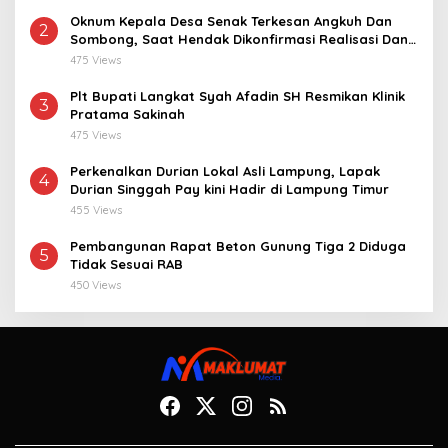
Oknum Kepala Desa Senak Terkesan Angkuh Dan
2
Sombong, Saat Hendak Dikonfirmasi Realisasi Dana
Desa 2021-2024
475 Views
Plt Bupati Langkat Syah Afadin SH Resmikan Klinik
3
Pratama Sakinah
475 Views
Perkenalkan Durian Lokal Asli Lampung, Lapak
4
Durian Singgah Pay kini Hadir di Lampung Timur
455 Views
Pembangunan Rapat Beton Gunung Tiga 2 Diduga
5
Tidak Sesuai RAB
450 Views