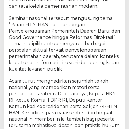
i
dan tata kelola pemerintahan modern.
P
e
m
Seminar nasional tersebut mengusung tema
e
“Peran HTN-HAN dan Tantangan
r
Penyelenggaraan Pemerintah Daerah Baru: dari
i
Good Governance hingga Reformasi Birokrasi.”
n
t
Tema ini dipilih untuk menyoroti berbagai
a
persoalan aktual terkait penyelenggaraan
h
pemerintahan daerah, terutama dalam konteks
d
kebutuhan reformasi birokrasi dan peningkatan
a
n
kualitas layanan publik.
A
k
Acara turut menghadirkan sejumlah tokoh
a
nasional yang memberikan materi serta
d
pandangan strategis. Di antaranya, Kepala BKN
e
m
RI, Ketua Komisi II DPR RI, Deputi Kantor
i
Komunikasi Kepresidenan, serta Sekjen APHTN-
s
HAN. Kehadiran para narasumber dari tingkat
i
nasional ini memberi nilai tambah bagi peserta,
terutama mahasiswa, dosen, dan praktisi hukum