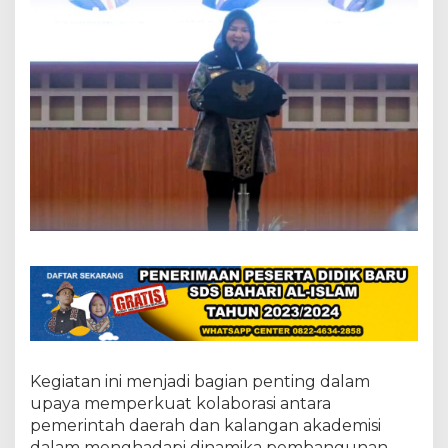
l
A
P
H
T
N
-
H
A
N
,
T
e
k
a
n
k
a
n
S
i
n
Kegiatan ini menjadi bagian penting dalam
e
upaya memperkuat kolaborasi antara
r
pemerintah daerah dan kalangan akademisi
g
dalam menghadapi dinamika pembangunan