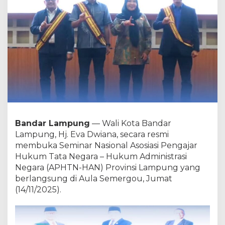
a
m
p
u
n
g
B
u
k
a
S
e
m
Bandar Lampung
— Wali Kota Bandar
i
Lampung, Hj. Eva Dwiana, secara resmi
n
a
membuka Seminar Nasional Asosiasi Pengajar
r
Hukum Tata Negara – Hukum Administrasi
N
Negara (APHTN-HAN) Provinsi Lampung yang
a
berlangsung di Aula Semergou, Jumat
s
(14/11/2025).
i
o
n
a