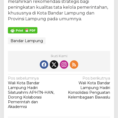
melahirkan rekomendasi strategis bagi
peningkatan kualitas tata kelola pemerintahan,
khususnya di Kota Bandar Lampung dan
Provinsi Lampung pada umumnya.
Bandar Lampung
Ikuti Kami
N
Pos sebelumnya
Pos berikutnya
Wali Kota Bandar
Wali Kota Bandar
a
Lampung Hadiri
Lampung Hadiri
v
Silaturahmi APHTN-HAN,
Konsolidasi Penguatan
Dorong Kolaborasi
Kelembagaan Bawaslu
i
Pemerintah dan
Akademisi
g
a