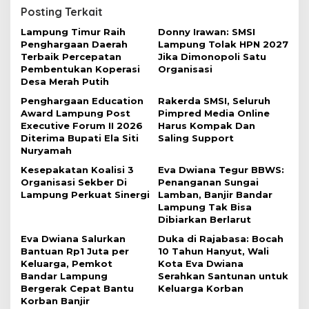
s
Posting Terkait
i
Lampung Timur Raih
Donny Irawan: SMSI
Penghargaan Daerah
Lampung Tolak HPN 2027
p
Terbaik Percepatan
Jika Dimonopoli Satu
o
Pembentukan Koperasi
Organisasi
Desa Merah Putih
s
Penghargaan Education
Rakerda SMSI, Seluruh
Award Lampung Post
Pimpred Media Online
Executive Forum II 2026
Harus Kompak Dan
Diterima Bupati Ela Siti
Saling Support
Nuryamah
Kesepakatan Koalisi 3
Eva Dwiana Tegur BBWS:
Organisasi Sekber Di
Penanganan Sungai
Lampung Perkuat Sinergi
Lamban, Banjir Bandar
Lampung Tak Bisa
Dibiarkan Berlarut
Eva Dwiana Salurkan
Duka di Rajabasa: Bocah
Bantuan Rp1 Juta per
10 Tahun Hanyut, Wali
Keluarga, Pemkot
Kota Eva Dwiana
Bandar Lampung
Serahkan Santunan untuk
Bergerak Cepat Bantu
Keluarga Korban
Korban Banjir