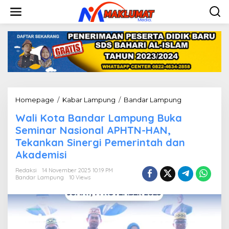
L
e
w
a
t
i
k
e
k
o
n
Homepage
/
Kabar Lampung
/
Bandar Lampung
W
t
a
e
Wali Kota Bandar Lampung Buka
l
n
i
Seminar Nasional APHTN-HAN,
K
Tekankan Sinergi Pemerintah dan
o
Akademisi
t
a
Redaksi
14 November 2025 10:19 PM
B
Bandar Lampung
10 Views
a
n
d
a
r
L