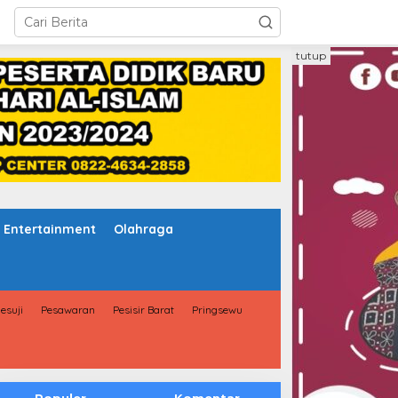
tutup
Entertainment
Olahraga
esuji
Pesawaran
Pesisir Barat
Pringsewu
upati Lampung Timur Dan
SMPN 1 Ajung Tegaskan Tak
ementan Tinjau Embung,
Jual LKS, Namun Wali Murid
adangan Air Untuk Hadapi
Tetap Bayar Rp144 Ribu
usim Kemarau
untuk 12 Buku
Populer
Komentar