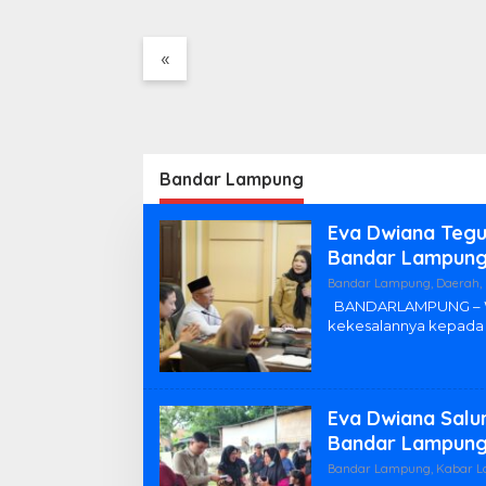
«
Bandar Lampung
Eva Dwiana Tegu
Bandar Lampung 
Bandar Lampung
,
Daerah
,
BANDARLAMPUNG – Wa
kekesalannya kepad
Eva Dwiana Salu
Bandar Lampung 
Bandar Lampung
,
Kabar 