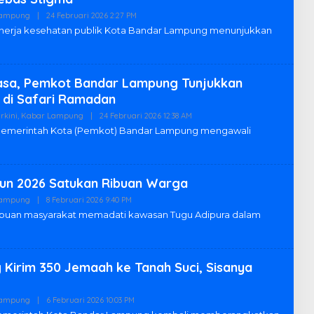
K
Lampung
|
24 Februari 2026 2:27 PM
O
S
L
I
nerja kesehatan publik Kota Bandar Lampung menunjukkan
E
H
R
E
D
basa, Pemkot Bandar Lampung Tunjukkan
A
K
di Safari Ramadan
S
I
rkini
,
Kabar Lampung
|
24 Februari 2026 12:38 AM
O
L
merintah Kota (Pemkot) Bandar Lampung mengawali
E
H
R
E
D
un 2026 Satukan Ribuan Warga
A
K
Lampung
|
8 Februari 2026 9:40 PM
O
S
L
buan masyarakat memadati kawasan Tugu Adipura dalam
I
E
H
R
E
D
Kirim 350 Jemaah ke Tanah Suci, Sisanya
A
K
S
I
Lampung
|
6 Februari 2026 10:03 PM
O
L