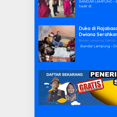
BANDAR LAMPUNG – Ev
hadir di
Duka di Rajabasa
Dwiana Serahkan
Bandar Lampung
,
Daerah
,
Bandar Lampung – Duk