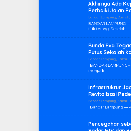
Akhirnya Ada Ke
Perbaiki Jalan P
Bandar Lampung
,
Daerah
,
BANDAR LAMPUNG — H
titik terang. Setelah
Bunda Eva Tegas
Putus Sekolah k
Bandar Lampung
,
Kabar 
BANDAR LAMPUNG – Pe
menjadi
Infrastruktur J
Revitalisasi Ped
Bandar Lampung
,
Kabar 
Bandar Lampung — Pe
Pencegahan seba
Sadar HIV dan B