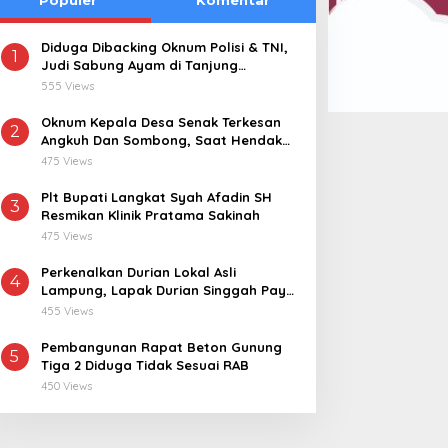
Diduga Dibacking Oknum Polisi & TNI,
1
Judi Sabung Ayam di Tanjung
Kemuning “Kebal Hukum”
555 Views
Oknum Kepala Desa Senak Terkesan
2
Angkuh Dan Sombong, Saat Hendak
Dikonfirmasi Realisasi Dana Desa 2021-
475 Views
2024
Plt Bupati Langkat Syah Afadin SH
3
Resmikan Klinik Pratama Sakinah
475 Views
Perkenalkan Durian Lokal Asli
4
Lampung, Lapak Durian Singgah Pay
kini Hadir di Lampung Timur
455 Views
Pembangunan Rapat Beton Gunung
5
Tiga 2 Diduga Tidak Sesuai RAB
450 Views