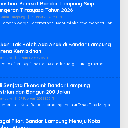
pastian: Pemkot Bandar Lampung Siap
angeran Tirtayasa Tahun 2026
Kabar Lampung
|
4 Maret 2026 8:34 PM
O
L
arapan warga Kecamatan Sukabumi akhirnya menemukan
E
H
R
E
D
kan: Tak Boleh Ada Anak di Bandar Lampung
A
K
arena Kemiskinan
S
I
Lampung
|
2 Maret 2026 7:53 PM
O
L
ndidikan bagi anak-anak dari keluarga kurang mampu
E
H
R
E
D
adi Senjata Ekonomi: Bandar Lampung
A
K
estrian dan Bangun 200 Jalan
S
I
Lampung
|
27 Februari 2026 8:25 PM
O
L
merintah Kota Bandar Lampung melalui Dinas Bina Marga
E
H
R
E
gai Pilar, Bandar Lampung Menuju Kota
D
ebas Stigma
A