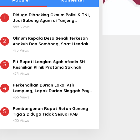
Diduga Dibacking Oknum Polisi & TNI,
1
Judi Sabung Ayam di Tanjung
Kemuning “Kebal Hukum”
555 Views
Oknum Kepala Desa Senak Terkesan
2
Angkuh Dan Sombong, Saat Hendak
Dikonfirmasi Realisasi Dana Desa 2021-
475 Views
2024
Plt Bupati Langkat Syah Afadin SH
3
Resmikan Klinik Pratama Sakinah
475 Views
Perkenalkan Durian Lokal Asli
4
Lampung, Lapak Durian Singgah Pay
kini Hadir di Lampung Timur
455 Views
Pembangunan Rapat Beton Gunung
5
Tiga 2 Diduga Tidak Sesuai RAB
450 Views