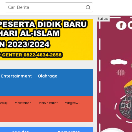
tutup
Entertainment
Olahraga
esuji
Pesawaran
Pesisir Barat
Pringsewu
Populer
Komentar