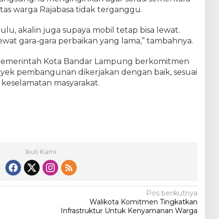
R
itas warga Rajabasa tidak terganggu.
a
j
ulu, akalin juga supaya mobil tetap bisa lewat.
a
ewat gara-gara perbaikan yang lama,” tambahnya.
b
a
s
Pemerintah Kota Bandar Lampung berkomitmen
a
oyek pembangunan dikerjakan dengan baik, sesuai
a keselamatan masyarakat.
Ikuti Kami
Pos berikutnya
Walikota Komitmen Tingkatkan
Infrastruktur Untuk Kenyamanan Warga