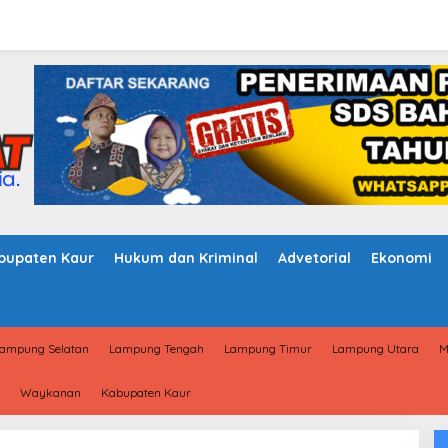
bupaten Kaur
Hukum dan Kriminal
Advetorial
Ekonomi
ampung Selatan
Lampung Tengah
Lampung Timur
Lampung Utara
M
Waykanan
Kabupaten Kaur