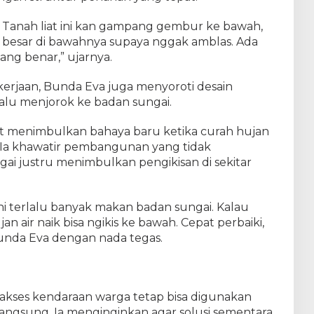
P
e
an. Tanah liat ini kan gampang gembur ke bawah,
r
ing besar di bawahnya supaya nggak amblas. Ada
b
yang benar,” ujarnya.
a
i
k
ekerjaan, Bunda Eva juga menyoroti desain
a
alu menjorok ke badan sungai.
n
J
pat menimbulkan bahaya baru ketika curah hujan
e
m
. Ia khawatir pembangunan yang tidak
b
ai justru menimbulkan pengikisan di sekitar
a
t
a
ini terlalu banyak makan badan sungai. Kalau
n
A
an air naik bisa ngikis ke bawah. Cepat perbaiki,
m
unda Eva dengan nada tegas.
b
l
a
s
 akses kendaraan warga tetap bisa digunakan
d
i
langsung. Ia menginginkan agar solusi sementara