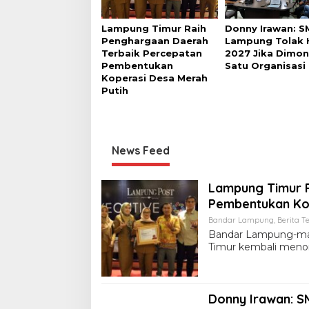
Lampung Timur Raih
Donny Irawan: S
Penghargaan Daerah
Lampung Tolak 
Terbaik Percepatan
2027 Jika Dimon
Pembentukan
Satu Organisasi
Koperasi Desa Merah
Putih
News Feed
Lampung Timur R
Pembentukan Kop
Bandar Lampung
,
Berita Te
Bandar Lampung-ma
Timur kembali meno
Donny Irawan: S