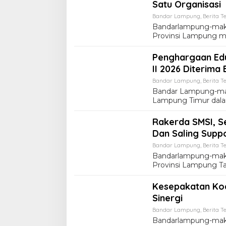
Satu Organisasi
Bandar Lampung
,
Berita Te
Bandarlampung-makl
Provinsi Lampung m
Penghargaan Ed
II 2026 Diterima 
Bandar Lampung
,
Berita Te
Bandar Lampung-ma
Lampung Timur dala
Rakerda SMSI, S
Dan Saling Supp
Bandar Lampung
,
Berita Te
Bandarlampung-makl
Provinsi Lampung T
Kesepakatan Koa
Sinergi
Bandar Lampung
,
Berita Te
Bandarlampung-maklu