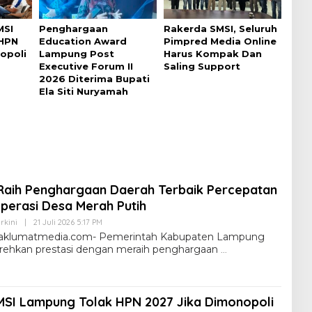
MSI
Penghargaan
Rakerda SMSI, Seluruh
HPN
Education Award
Pimpred Media Online
opoli
Lampung Post
Harus Kompak Dan
Executive Forum II
Saling Support
2026 Diterima Bupati
Ela Siti Nuryamah
aih Penghargaan Daerah Terbaik Percepatan
erasi Desa Merah Putih
rkini
|
21 Juli 2026 5:17 PM
klumatmedia.com- Pemerintah Kabupaten Lampung
rehkan prestasi dengan meraih penghargaan
MSI Lampung Tolak HPN 2027 Jika Dimonopoli