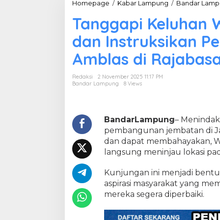
Homepage
/
Kabar Lampung
/
Bandar Lamp
Tanggapi Keluhan 
dan Instruksikan P
Amblas di Rajabas
Redaksi
2 November 2025 11:17 PM
Bandar Lampung
8 Views
BandarLampung
– Menindakl
pembangunan jembatan di Ja
dan dapat membahayakan, W
langsung meninjau lokasi pa
Kunjungan ini menjadi bent
aspirasi masyarakat yang m
mereka segera diperbaiki.