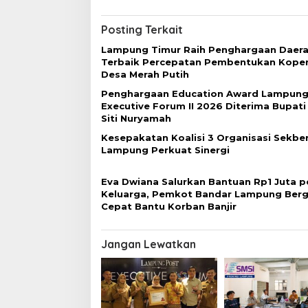
v
i
Posting Terkait
g
Lampung Timur Raih Penghargaan Daer
a
Terbaik Percepatan Pembentukan Koper
Desa Merah Putih
s
Penghargaan Education Award Lampung
i
Executive Forum II 2026 Diterima Bupati
p
Siti Nuryamah
o
Kesepakatan Koalisi 3 Organisasi Sekber
Lampung Perkuat Sinergi
s
Eva Dwiana Salurkan Bantuan Rp1 Juta p
Keluarga, Pemkot Bandar Lampung Berg
Cepat Bantu Korban Banjir
Jangan Lewatkan