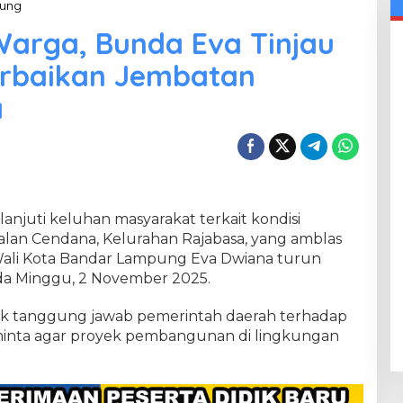
ung
T
a
Warga, Bunda Eva Tinjau
n
g
erbaikan Jembatan
g
a
a
p
i
K
e
l
u
h
a
anjuti keluhan masyarakat terkait kondisi
n
lan Cendana, Kelurahan Rajabasa, yang amblas
W
ali Kota Bandar Lampung Eva Dwiana turun
a
da Minggu, 2 November 2025.
r
g
a
uk tanggung jawab pemerintah daerah terhadap
,
eminta agar proyek pembangunan di lingkungan
B
u
n
d