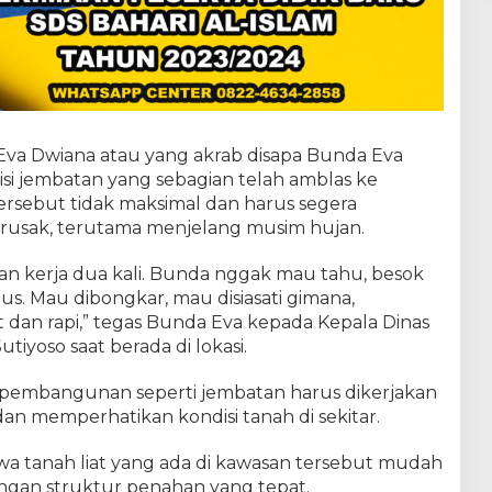
a
E
v
a
T
i
n
j
ta Eva Dwiana atau yang akrab disapa Bunda Eva
a
isi jembatan yang sebagian telah amblas ke
u
tersebut tidak maksimal dan harus segera
d
a
n rusak, terutama menjelang musim hujan.
n
I
ukan kerja dua kali. Bunda nggak mau tahu, besok
n
us. Mau dibongkar, mau disiasati gimana,
s
 dan rapi,” tegas Bunda Eva kepada Kepala Dinas
t
r
iyoso saat berada di lokasi.
u
k
pembangunan seperti jembatan harus dikerjakan
s
dan memperhatikan kondisi tanah di sekitar.
i
k
a tanah liat yang ada di kawasan tersebut mudah
a
n
engan struktur penahan yang tepat.