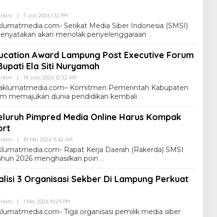
rkini
|
7 Juli 2026 1:12 PM
umatmedia.com- Serikat Media Siber Indonesia (SMSI)
enyatakan akan menolak penyelenggaraan
ucation Award Lampung Post Executive Forum
Bupati Ela Siti Nuryamah
rkini
|
19 Juni 2026 12:52 AM
klumatmedia.com– Komitmen Pemerintah Kabupaten
m memajukan dunia pendidikan kembali
eluruh Pimpred Media Online Harus Kompak
ort
rkini
|
10 Mei 2026 11:42 AM
umatmedia.com- Rapat Kerja Daerah (Rakerda) SMSI
ahun 2026 menghasilkan poin
lisi 3 Organisasi Sekber Di Lampung Perkuat
rkini
|
1 Mei 2026 10:29 PM
matmedia.com- Tiga organisasi pemilik media siber