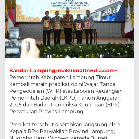
a
m
t
i
m
R
a
i
h
W
T
P
Bandar Lampung-maklumatmedia.com-
k
Pemerintah Kabupaten Lampung Timur
e
-
kembali meraih predikat opini Wajar Tanpa
8
Pengecualian (WTP) atas Laporan Keuangan
K
Pemerintah Daerah (LKPD) Tahun Anggaran
a
2025 dari Badan Pemeriksa Keuangan (BPK)
l
Perwakilan Provinsi Lampung.
i
,
T
Predikat tersebut diserahkan langsung oleh
a
Kepala BPK Perwakilan Provinsi Lampung,
t
Nugroho Heru Wibowo, kepada Bupati