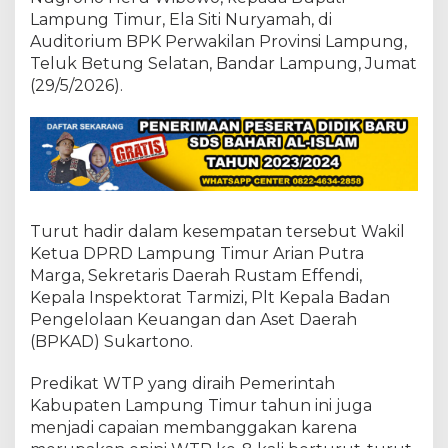
a
Lampung Timur, Ela Siti Nuryamah, di
K
e
Auditorium BPK Perwakilan Provinsi Lampung,
l
Teluk Betung Selatan, Bandar Lampung, Jumat
o
(29/5/2026).
l
a
K
e
u
a
n
g
Turut hadir dalam kesempatan tersebut Wakil
a
Ketua DPRD Lampung Timur Arian Putra
n
Y
Marga, Sekretaris Daerah Rustam Effendi,
a
Kepala Inspektorat Tarmizi, Plt Kepala Badan
n
Pengelolaan Keuangan dan Aset Daerah
g
(BPKAD) Sukartono.
B
a
i
Predikat WTP yang diraih Pemerintah
k
Kabupaten Lampung Timur tahun ini juga
,
menjadi capaian membanggakan karena
T