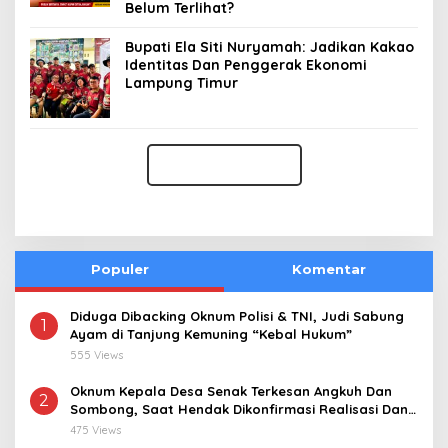
Belum Terlihat?
Bupati Ela Siti Nuryamah: Jadikan Kakao
Identitas Dan Penggerak Ekonomi
Lampung Timur
Populer
Komentar
Diduga Dibacking Oknum Polisi & TNI, Judi Sabung
1
Ayam di Tanjung Kemuning “Kebal Hukum”
555 Views
Oknum Kepala Desa Senak Terkesan Angkuh Dan
2
Sombong, Saat Hendak Dikonfirmasi Realisasi Dana
Desa 2021-2024
475 Views