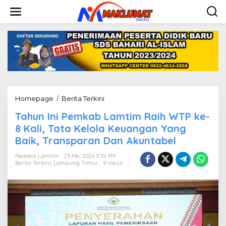
L
e
w
a
t
i
k
e
k
o
n
Homepage
/
Berita Terkini
T
t
a
e
Tahun Ini Pemkab Lamtim Raih WTP ke-
h
n
u
8 Kali, Tata Kelola Keuangan Yang
n
Baik, Transparan Dan Akuntabel
I
n
Redaksi Lamtim
29 Mei 2026 5:35 PM
i
Berita Terkini
,
Lampung Timur
9 Views
P
e
m
k
a
b
L