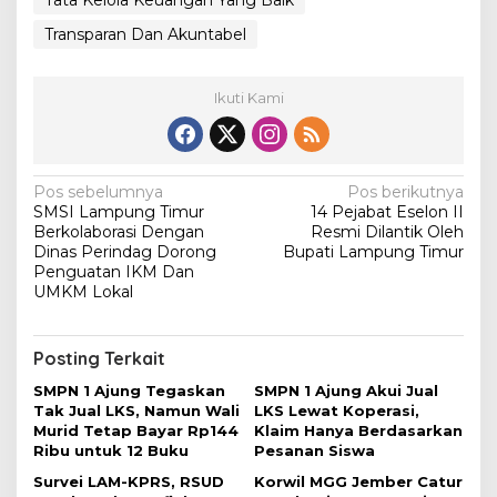
Transparan Dan Akuntabel
Ikuti Kami
N
Pos sebelumnya
Pos berikutnya
SMSI Lampung Timur
14 Pejabat Eselon II
a
Berkolaborasi Dengan
Resmi Dilantik Oleh
v
Dinas Perindag Dorong
Bupati Lampung Timur
Penguatan IKM Dan
i
UMKM Lokal
g
a
Posting Terkait
s
SMPN 1 Ajung Tegaskan
SMPN 1 Ajung Akui Jual
i
Tak Jual LKS, Namun Wali
LKS Lewat Koperasi,
Murid Tetap Bayar Rp144
Klaim Hanya Berdasarkan
p
Ribu untuk 12 Buku
Pesanan Siswa
o
Survei LAM-KPRS, RSUD
Korwil MGG Jember Catur