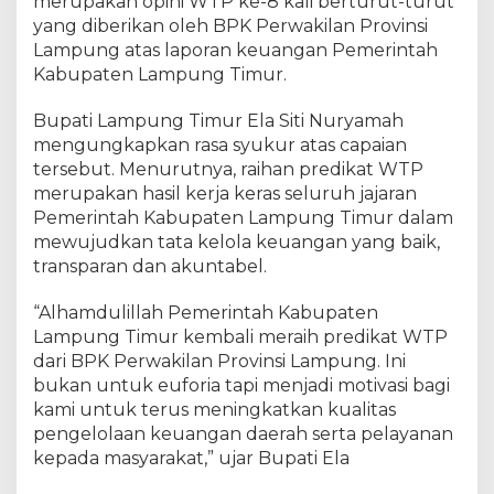
merupakan opini WTP ke-8 kali berturut-turut
r
a
yang diberikan oleh BPK Perwakilan Provinsi
n
Lampung atas laporan keuangan Pemerintah
s
Kabupaten Lampung Timur.
p
a
Bupati Lampung Timur Ela Siti Nuryamah
r
a
mengungkapkan rasa syukur atas capaian
n
tersebut. Menurutnya, raihan predikat WTP
D
merupakan hasil kerja keras seluruh jajaran
a
Pemerintah Kabupaten Lampung Timur dalam
n
mewujudkan tata kelola keuangan yang baik,
A
k
transparan dan akuntabel.
u
n
“Alhamdulillah Pemerintah Kabupaten
t
Lampung Timur kembali meraih predikat WTP
a
dari BPK Perwakilan Provinsi Lampung. Ini
b
e
bukan untuk euforia tapi menjadi motivasi bagi
l
kami untuk terus meningkatkan kualitas
pengelolaan keuangan daerah serta pelayanan
kepada masyarakat,” ujar Bupati Ela