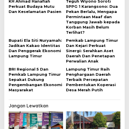
s
KH Ahmad Hanafiah
Teguh Wiyono Soroti
Perkuat Budaya Mutu
SPPG 1 Karangsono: Dua
Dan Keselamatan Pasien
Pekan Berlalu, Mengapa
Permintaan Maaf dan
Tanggung Jawab kepada
Korban Masih Belum
Terlihat?
Bupati Ela Siti Nuryamah:
Pemkab Lampung Timur
Jadikan Kakao Identitas
Dan Kejari Perkuat
Dan Penggerak Ekonomi
Sinergi: Serahkan Aset
Lampung Timur
Daerah Dan Penetapan
Perwalian Anak
BRI Regional 5 Dan
Lampung Timur Raih
Pemkab Lampung Timur
Penghargaan Daerah
Sepakat Dukung
Terbaik Percepatan
Pengembangan Ekonomi
Pembentukan Koperasi
Masyarakat
Desa Merah Putih
Jangan Lewatkan