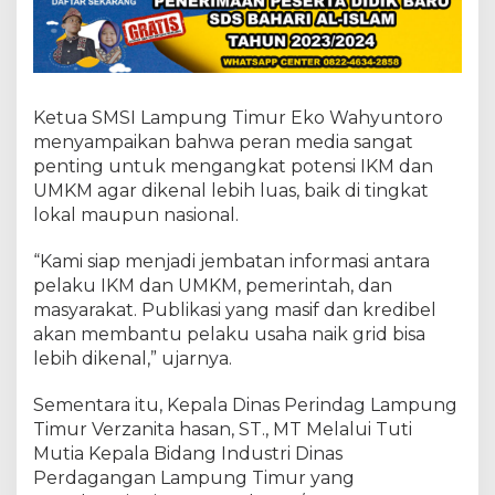
K
M
D
a
n
U
Ketua SMSI Lampung Timur Eko Wahyuntoro
M
menyampaikan bahwa peran media sangat
K
M
penting untuk mengangkat potensi IKM dan
L
UMKM agar dikenal lebih luas, baik di tingkat
o
lokal maupun nasional.
k
a
“Kami siap menjadi jembatan informasi antara
l
pelaku IKM dan UMKM, pemerintah, dan
masyarakat. Publikasi yang masif dan kredibel
akan membantu pelaku usaha naik grid bisa
lebih dikenal,” ujarnya.
Sementara itu, Kepala Dinas Perindag Lampung
Timur Verzanita hasan, ST., MT Melalui Tuti
Mutia Kepala Bidang Industri Dinas
Perdagangan Lampung Timur yang