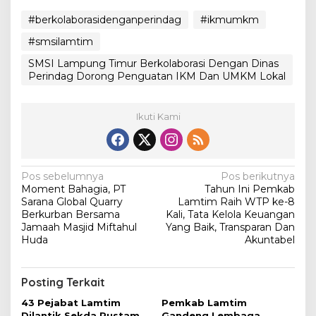
#berkolaborasidenganperindag
#ikmumkm
#smsilamtim
SMSI Lampung Timur Berkolaborasi Dengan Dinas
Perindag Dorong Penguatan IKM Dan UMKM Lokal
Ikuti Kami
N
Pos sebelumnya
Pos berikutnya
Moment Bahagia, PT
Tahun Ini Pemkab
a
Sarana Global Quarry
Lamtim Raih WTP ke-8
v
Berkurban Bersama
Kali, Tata Kelola Keuangan
Jamaah Masjid Miftahul
Yang Baik, Transparan Dan
i
Huda
Akuntabel
g
a
Posting Terkait
s
43 Pejabat Lamtim
Pemkab Lamtim
Dilantik Sekda Rustam,
Gandeng Lembaga