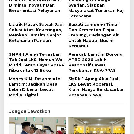
i
Diminta Inovatif Dan
Syariah, Siapkan
p
Berorientasi Pelayanan
Masyarakat Tunaikan Haji
o
Terencana
s
Listrik Masuk Sawah Jadi
Bupati Lampung Timur
Solusi Atasi Kekeringan,
Dan Kementan Tinjau
Pemkab Lamtim Genjot
Embung, Cadangan Air
Ketahanan Pangan
Untuk Hadapi Musim
Kemarau
SMPN 1 Ajung Tegaskan
Pemkab Lamtim Dorong
Tak Jual LKS, Namun Wali
APBD 2026 Lebih
Murid Tetap Bayar Rp144
Responsif Lewat
Ribu untuk 12 Buku
Perubahan KUA-PPAS
Monev KIM, Diskominfo
SMPN 1 Ajung Akui Jual
Lamtim: Jadikan Desa
LKS Lewat Koperasi,
Lebih Dikenal Lewat
Klaim Hanya Berdasarkan
Media Digital
Pesanan Siswa
Jangan Lewatkan