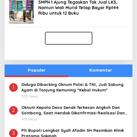
SMPN 1 Ajung Tegaskan Tak Jual LKS,
Namun Wali Murid Tetap Bayar Rp144
Ribu untuk 12 Buku
Populer
Komentar
Diduga Dibacking Oknum Polisi & TNI, Judi Sabung
1
Ayam di Tanjung Kemuning “Kebal Hukum”
555 Views
Oknum Kepala Desa Senak Terkesan Angkuh Dan
2
Sombong, Saat Hendak Dikonfirmasi Realisasi Dana
Desa 2021-2024
475 Views
Plt Bupati Langkat Syah Afadin SH Resmikan Klinik
3
Pratama Sakinah