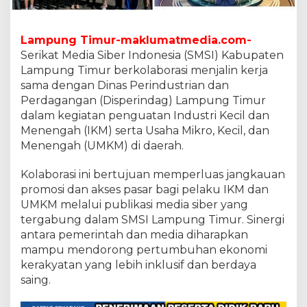
s
P
e
r
Lampung Timur-maklumatmedia.com-
i
Serikat Media Siber Indonesia (SMSI) Kabupaten
n
Lampung Timur berkolaborasi menjalin kerja
d
sama dengan Dinas Perindustrian dan
a
Perdagangan (Disperindag) Lampung Timur
g
D
dalam kegiatan penguatan Industri Kecil dan
o
Menengah (IKM) serta Usaha Mikro, Kecil, dan
r
Menengah (UMKM) di daerah.
o
n
Kolaborasi ini bertujuan memperluas jangkauan
g
P
promosi dan akses pasar bagi pelaku IKM dan
e
UMKM melalui publikasi media siber yang
n
tergabung dalam SMSI Lampung Timur. Sinergi
g
antara pemerintah dan media diharapkan
u
a
mampu mendorong pertumbuhan ekonomi
t
kerakyatan yang lebih inklusif dan berdaya
a
saing.
n
I