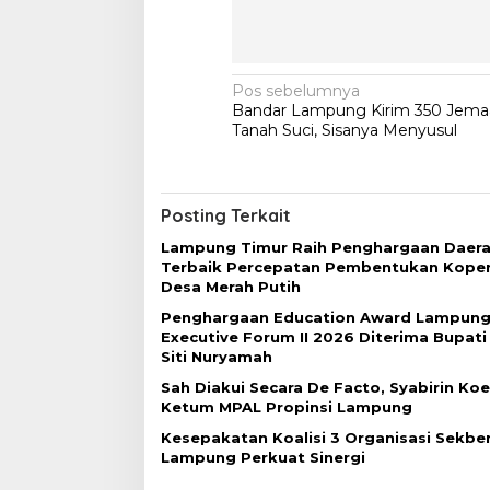
N
Pos sebelumnya
Bandar Lampung Kirim 350 Jema
a
Tanah Suci, Sisanya Menyusul
v
i
g
Posting Terkait
a
Lampung Timur Raih Penghargaan Daer
Terbaik Percepatan Pembentukan Koper
s
Desa Merah Putih
i
Penghargaan Education Award Lampung
p
Executive Forum II 2026 Diterima Bupati
Siti Nuryamah
o
Sah Diakui Secara De Facto, Syabirin Ko
s
Ketum MPAL Propinsi Lampung
Kesepakatan Koalisi 3 Organisasi Sekber
Lampung Perkuat Sinergi