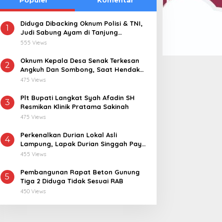
Diduga Dibacking Oknum Polisi & TNI,
1
Judi Sabung Ayam di Tanjung
Kemuning “Kebal Hukum”
555 Views
Oknum Kepala Desa Senak Terkesan
2
Angkuh Dan Sombong, Saat Hendak
Dikonfirmasi Realisasi Dana Desa 2021-
475 Views
2024
Plt Bupati Langkat Syah Afadin SH
3
Resmikan Klinik Pratama Sakinah
475 Views
Perkenalkan Durian Lokal Asli
4
Lampung, Lapak Durian Singgah Pay
kini Hadir di Lampung Timur
455 Views
Pembangunan Rapat Beton Gunung
5
Tiga 2 Diduga Tidak Sesuai RAB
450 Views