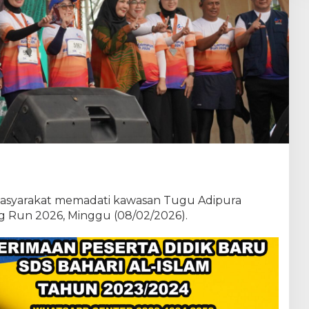
R
i
b
u
a
n
W
a
r
g
a
asyarakat memadati kawasan Tugu Adipura
 Run 2026, Minggu (08/02/2026).