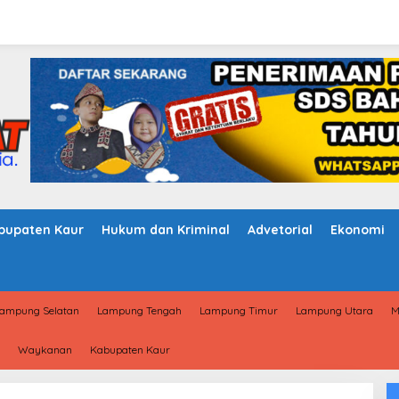
bupaten Kaur
Hukum dan Kriminal
Advetorial
Ekonomi
ampung Selatan
Lampung Tengah
Lampung Timur
Lampung Utara
M
Waykanan
Kabupaten Kaur