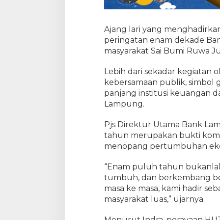
Ajang lari yang menghadirkan
peringatan enam dekade Ba
masyarakat Sai Bumi Ruwa Jur
Lebih dari sekadar kegiatan o
kebersamaan publik, simbol g
panjang institusi keuangan
Lampung.
Pjs Direktur Utama Bank Lam
tahun merupakan bukti komi
menopang pertumbuhan eko
“Enam puluh tahun bukanlah 
tumbuh, dan berkembang be
masa ke masa, kami hadir seb
masyarakat luas,” ujarnya.
Menurut Indra, perayaan HUT