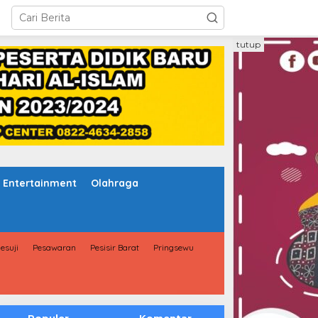
tutup
Entertainment
Olahraga
esuji
Pesawaran
Pesisir Barat
Pringsewu
Populer
Komentar