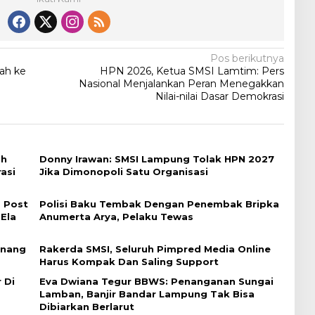
Pos berikutnya
ah ke
HPN 2026, Ketua SMSI Lamtim: Pers
Nasional Menjalankan Peran Menegakkan
Nilai-nilai Dasar Demokrasi
ah
Donny Irawan: SMSI Lampung Tolak HPN 2027
asi
Jika Dimonopoli Satu Organisasi
 Post
Polisi Baku Tembak Dengan Penembak Bripka
 Ela
Anumerta Arya, Pelaku Tewas
enang
Rakerda SMSI, Seluruh Pimpred Media Online
Harus Kompak Dan Saling Support
 Di
Eva Dwiana Tegur BBWS: Penanganan Sungai
Lamban, Banjir Bandar Lampung Tak Bisa
Dibiarkan Berlarut