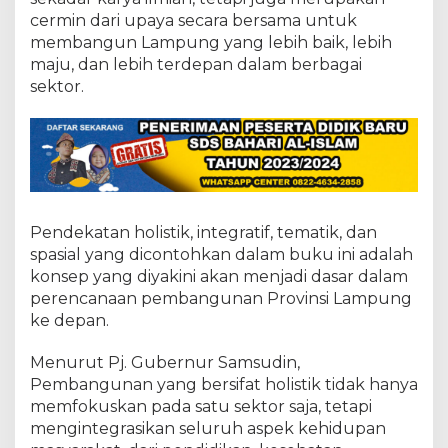
D
cermin dari upaya secara bersama untuk
a
n
membangun Lampung yang lebih baik, lebih
B
maju, dan lebih terdepan dalam berbagai
e
sektor.
d
a
h
B
u
k
a
n
Pendekatan holistik, integratif, tematik, dan
spasial yang dicontohkan dalam buku ini adalah
konsep yang diyakini akan menjadi dasar dalam
perencanaan pembangunan Provinsi Lampung
ke depan.
Menurut Pj. Gubernur Samsudin,
Pembangunan yang bersifat holistik tidak hanya
memfokuskan pada satu sektor saja, tetapi
mengintegrasikan seluruh aspek kehidupan