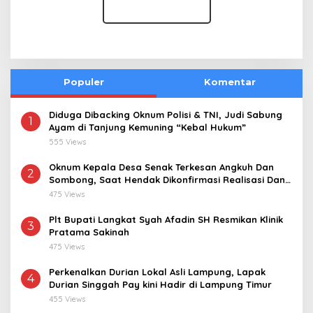
Populer
Komentar
Diduga Dibacking Oknum Polisi & TNI, Judi Sabung
1
Ayam di Tanjung Kemuning “Kebal Hukum”
555 Views
Oknum Kepala Desa Senak Terkesan Angkuh Dan
2
Sombong, Saat Hendak Dikonfirmasi Realisasi Dana
Desa 2021-2024
475 Views
Plt Bupati Langkat Syah Afadin SH Resmikan Klinik
3
Pratama Sakinah
475 Views
Perkenalkan Durian Lokal Asli Lampung, Lapak
4
Durian Singgah Pay kini Hadir di Lampung Timur
455 Views