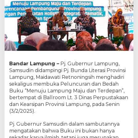
u
n
g
H
a
d
i
r
i
A
c
Bandar Lampung –
Pj. Gubernur Lampung,
a
Samsudin didampingi Pj. Bunda Literasi Provinsi
r
Lampung, Maidawati Retnoningsih menghadiri
a
P
sekaligus membuka Peluncuran dan Bedah
e
Buku “Menuju Lampung Maju dan Terdepan”,
l
bertempat di Ballroom Lt. 3 Dinas Perpustakaan
u
dan Kearsipan Provinsi Lampung, pada Senin
n
(3/2/2025).
c
u
r
Pj. Gubernur Samsudin dalam sambutannya
a
mengatakan bahwa Buku ini bukan hanya
n
sekadar karya ilmiah, tetapi juga merupakan