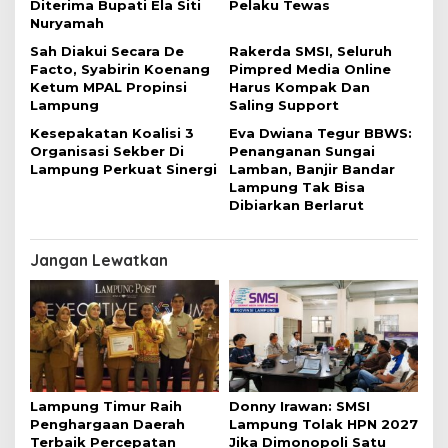
Diterima Bupati Ela Siti
Pelaku Tewas
Nuryamah
Sah Diakui Secara De
Rakerda SMSI, Seluruh
Facto, Syabirin Koenang
Pimpred Media Online
Ketum MPAL Propinsi
Harus Kompak Dan
Lampung
Saling Support
Kesepakatan Koalisi 3
Eva Dwiana Tegur BBWS:
Organisasi Sekber Di
Penanganan Sungai
Lampung Perkuat Sinergi
Lamban, Banjir Bandar
Lampung Tak Bisa
Dibiarkan Berlarut
Jangan Lewatkan
Lampung Timur Raih
Donny Irawan: SMSI
Penghargaan Daerah
Lampung Tolak HPN 2027
Terbaik Percepatan
Jika Dimonopoli Satu