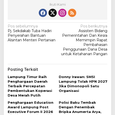
Ikuti Kami
N
Pos sebelumnya
Pos berikutnya
Pj. Sekdakab Tuba Hadiri
Assisten Bidang
a
Penyerahan Bantuan
Pemerintahan Dan Kesra
v
Alsintan Menteri Pertanian
Memimpin Rapat
Pembahasan
i
Penggunaan Dana Desa
untuk Ketahanan Pangan
g
a
s
Posting Terkait
i
Lampung Timur Raih
Donny Irawan: SMSI
Penghargaan Daerah
Lampung Tolak HPN 2027
p
Terbaik Percepatan
Jika Dimonopoli Satu
o
Pembentukan Koperasi
Organisasi
Desa Merah Putih
s
Penghargaan Education
Polisi Baku Tembak
Award Lampung Post
Dengan Penembak
Executive Forum II 2026
Bripka Anumerta Arya,