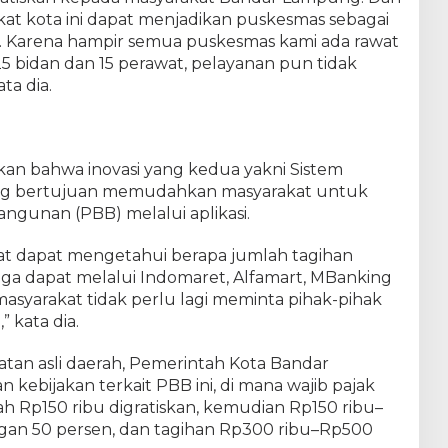
kat kota ini dapat menjadikan puskesmas sebagai
. Karena hampir semua puskesmas kami ada rawat
 25 bidan dan 15 perawat, pelayanan pun tidak
ta dia.
an bahwa inovasi yang kedua yakni Sistem
ang bertujuan memudahkan masyarakat untuk
gunan (PBB) melalui aplikasi.
kat dapat mengetahui berapa jumlah tagihan
a dapat melalui Indomaret, Alfamart, MBanking
masyarakat tidak perlu lagi meminta pihak-pihak
 kata dia.
an asli daerah, Pemerintah Kota Bandar
ebijakan terkait PBB ini, di mana wajib pajak
ah Rp150 ribu digratiskan, kemudian Rp150 ribu–
an 50 persen, dan tagihan Rp300 ribu–Rp500