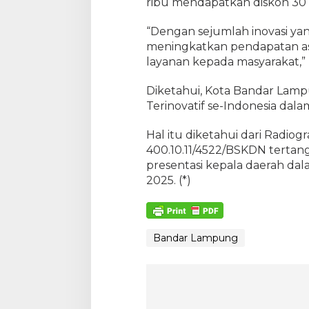
ribu mendapatkan diskon 30 
“Dengan sejumlah inovasi ya
meningkatkan pendapatan as
layanan kepada masyarakat,” k
Diketahui, Kota Bandar Lamp
Terinovatif se-Indonesia dal
Hal itu diketahui dari Rad
400.10.11/4522/BSKDN tertan
presentasi kepala daerah da
2025. (*)
Bandar Lampung