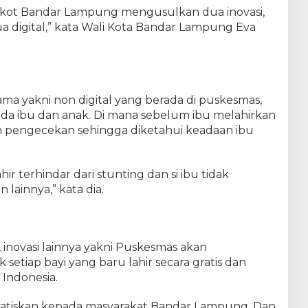
l
mkot Bandar Lampung mengusulkan dua inovasi,
d
a digital,” kata Wali Kota Bandar Lampung Eva
i
I
G
A
2
0
ama yakni non digital yang berada di puskesmas,
2
da ibu dan anak. Di mana sebelum ibu melahirkan
5
an pengecekan sehingga diketahui keadaan ibu
ir terhindar dari stunting dan si ibu tidak
lainnya,” kata dia.
 inovasi lainnya yakni Puskesmas akan
etiap bayi yang baru lahir secara gratis dan
 Indonesia.
gratiskan kepada masyarakat Bandar Lampung. Dan