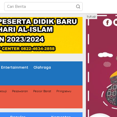
tutup
Entertainment
Olahraga
esuji
Pesawaran
Pesisir Barat
Pringsewu
Populer
Komentar