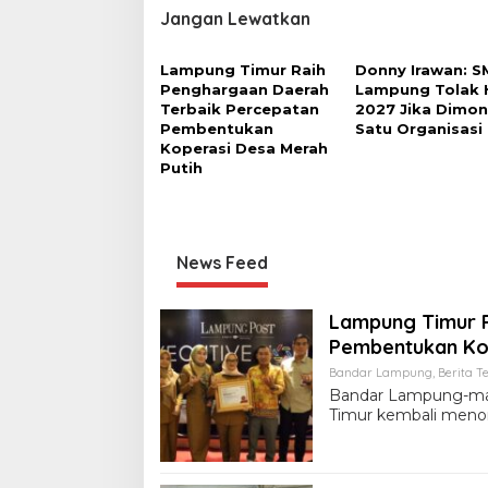
Jangan Lewatkan
Lampung Timur Raih
Donny Irawan: S
Penghargaan Daerah
Lampung Tolak 
Terbaik Percepatan
2027 Jika Dimon
Pembentukan
Satu Organisasi
Koperasi Desa Merah
Putih
News Feed
Lampung Timur R
Pembentukan Kop
Bandar Lampung
,
Berita Te
Bandar Lampung-ma
Timur kembali meno