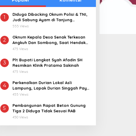
Diduga Dibacking Oknum Polisi & TNI,
1
Judi Sabung Ayam di Tanjung
Kemuning “Kebal Hukum”
555 Views
Oknum Kepala Desa Senak Terkesan
2
Angkuh Dan Sombong, Saat Hendak
Dikonfirmasi Realisasi Dana Desa 2021-
475 Views
2024
Plt Bupati Langkat Syah Afadin SH
3
Resmikan Klinik Pratama Sakinah
475 Views
Perkenalkan Durian Lokal Asli
4
Lampung, Lapak Durian Singgah Pay
kini Hadir di Lampung Timur
455 Views
Pembangunan Rapat Beton Gunung
5
Tiga 2 Diduga Tidak Sesuai RAB
450 Views