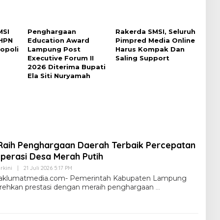
MSI
Penghargaan
Rakerda SMSI, Seluruh
HPN
Education Award
Pimpred Media Online
opoli
Lampung Post
Harus Kompak Dan
Executive Forum II
Saling Support
2026 Diterima Bupati
Ela Siti Nuryamah
aih Penghargaan Daerah Terbaik Percepatan
erasi Desa Merah Putih
rkini
|
21 Juli 2026 5:17 PM
klumatmedia.com- Pemerintah Kabupaten Lampung
rehkan prestasi dengan meraih penghargaan