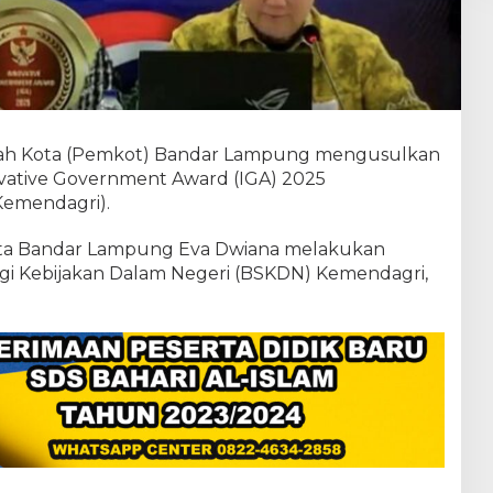
n
I
n
o
v
a
s
i
ah Kota (Pemkot) Bandar Lampung mengusulkan
D
ovative Government Award (IGA) 2025
i
Kemendagri).
g
i
t
 Kota Bandar Lampung Eva Dwiana melakukan
a
egi Kebijakan Dalam Negeri (BSKDN) Kemendagri,
l
&
N
o
n
d
i
g
i
t
a