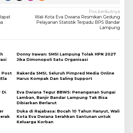
Pos berikutnya
Rapat
Wali Kota Eva Dwiana Resmikan Gedung
ga
Pelayanan Statistik Terpadu BPS Bandar
Lampung
ah
Donny Irawan: SMSI Lampung Tolak HPN 2027
asi
Jika Dimonopoli Satu Organisasi
 Post
Rakerda SMSI, Seluruh Pimpred Media Online
 Ela
Harus Kompak Dan Saling Support
 Di
Eva Dwiana Tegur BBWS: Penanganan Sungai
Lamban, Banjir Bandar Lampung Tak Bisa
Dibiarkan Berlarut
er
Duka di Rajabasa: Bocah 10 Tahun Hanyut, Wali
erak
Kota Eva Dwiana Serahkan Santunan untuk
Keluarga Korban