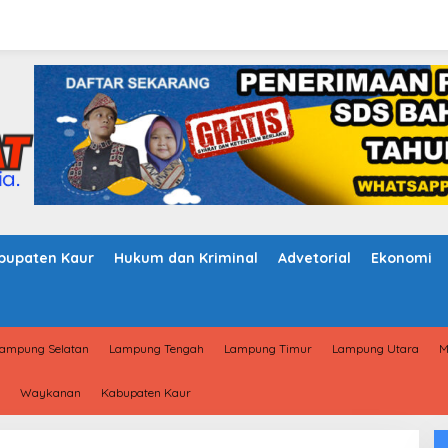
bupaten Kaur
Hukum dan Kriminal
Advetorial
Ekonomi
ampung Selatan
Lampung Tengah
Lampung Timur
Lampung Utara
M
Waykanan
Kabupaten Kaur