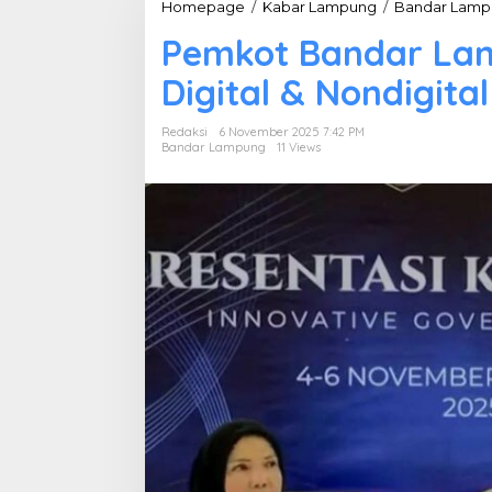
Homepage
/
Kabar Lampung
/
Bandar Lamp
Pemkot Bandar Lam
Digital & Nondigital
Redaksi
6 November 2025 7:42 PM
Bandar Lampung
11 Views