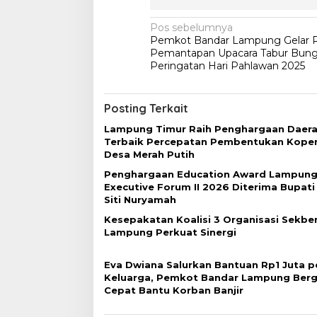
N
Pos sebelumnya
Pemkot Bandar Lampung Gelar 
a
Pemantapan Upacara Tabur Bun
v
Peringatan Hari Pahlawan 2025
i
g
Posting Terkait
a
Lampung Timur Raih Penghargaan Daer
Terbaik Percepatan Pembentukan Koper
s
Desa Merah Putih
i
Penghargaan Education Award Lampung
p
Executive Forum II 2026 Diterima Bupati
Siti Nuryamah
o
Kesepakatan Koalisi 3 Organisasi Sekber
s
Lampung Perkuat Sinergi
Eva Dwiana Salurkan Bantuan Rp1 Juta p
Keluarga, Pemkot Bandar Lampung Berg
Cepat Bantu Korban Banjir