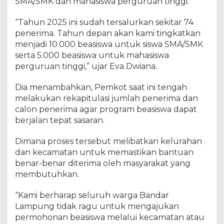
SMA/SMK dan mahasiswa perguruan tinggi.
u
t
u
“Tahun 2025 ini sudah tersalurkan sekitar 74
s
penerima. Tahun depan akan kami tingkatkan
S
menjadi 10.000 beasiswa untuk siswa SMA/SMK
e
serta 5.000 beasiswa untuk mahasiswa
k
o
perguruan tinggi,” ujar Eva Dwiana.
l
a
Dia menambahkan, Pemkot saat ini tengah
h
melakukan rekapitulasi jumlah penerima dan
calon penerima agar program beasiswa dapat
berjalan tepat sasaran.
Dimana proses tersebut melibatkan kelurahan
dan kecamatan untuk memastikan bantuan
benar-benar diterima oleh masyarakat yang
membutuhkan.
“Kami berharap seluruh warga Bandar
Lampung tidak ragu untuk mengajukan
permohonan beasiswa melalui kecamatan atau