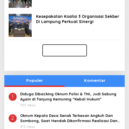
Kesepakatan Koalisi 3 Organisasi Sekber
Di Lampung Perkuat Sinergi
Populer
Komentar
Diduga Dibacking Oknum Polisi & TNI, Judi Sabung
1
Ayam di Tanjung Kemuning “Kebal Hukum”
555 Views
Oknum Kepala Desa Senak Terkesan Angkuh Dan
2
Sombong, Saat Hendak Dikonfirmasi Realisasi Dana
Desa 2021-2024
475 Views