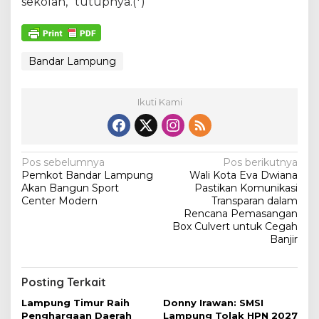
sekolah,” tutupnya.(*)
Bandar Lampung
Ikuti Kami
N
Pos sebelumnya
Pos berikutnya
Pemkot Bandar Lampung
Wali Kota Eva Dwiana
a
Akan Bangun Sport
Pastikan Komunikasi
v
Center Modern
Transparan dalam
Rencana Pemasangan
i
Box Culvert untuk Cegah
Banjir
g
a
s
Posting Terkait
i
Lampung Timur Raih
Donny Irawan: SMSI
Penghargaan Daerah
Lampung Tolak HPN 2027