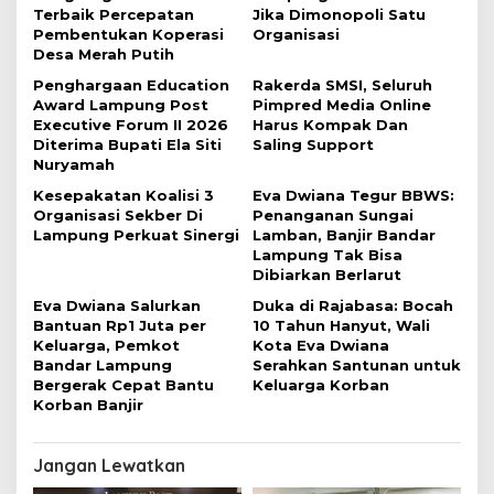
p
Terbaik Percepatan
Jika Dimonopoli Satu
o
Pembentukan Koperasi
Organisasi
Desa Merah Putih
s
Penghargaan Education
Rakerda SMSI, Seluruh
Award Lampung Post
Pimpred Media Online
Executive Forum II 2026
Harus Kompak Dan
Diterima Bupati Ela Siti
Saling Support
Nuryamah
Kesepakatan Koalisi 3
Eva Dwiana Tegur BBWS:
Organisasi Sekber Di
Penanganan Sungai
Lampung Perkuat Sinergi
Lamban, Banjir Bandar
Lampung Tak Bisa
Dibiarkan Berlarut
Eva Dwiana Salurkan
Duka di Rajabasa: Bocah
Bantuan Rp1 Juta per
10 Tahun Hanyut, Wali
Keluarga, Pemkot
Kota Eva Dwiana
Bandar Lampung
Serahkan Santunan untuk
Bergerak Cepat Bantu
Keluarga Korban
Korban Banjir
Jangan Lewatkan