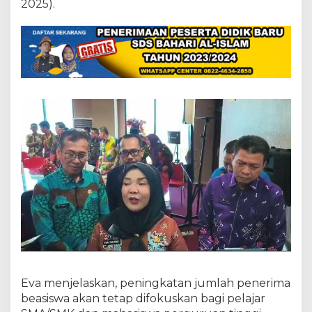
a
2025).
h
u
n
2
0
2
6
,
F
o
k
u
s
T
e
k
a
n
A
n
g
k
Eva menjelaskan, peningkatan jumlah penerima
a
beasiswa akan tetap difokuskan bagi pelajar
P