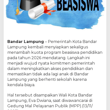
p
u
n
g
T
a
m
b
a
Bandar Lampung
– Pemerintah Kota Bandar
h
Lampung kembali menyiapkan sekaligus
K
menambah kuota program beasiswa pendidikan
u
o
pada tahun 2026 mendatang. Langkah ini
t
menjadi wujud nyata komitmen pemerintah
a
dalam meningkatkan akses pendidikan dan
B
memastikan tidak ada lagi anak di Bandar
e
Lampung yang berhenti sekolah karena
a
s
kendala biaya.
i
s
Hal tersebut disampaikan Wali Kota Bandar
w
Lampung, Eva Dwiana, saat diwawancarai di
a
Gedung Mal Pelayanan Publik (MPP).(13/11/
T