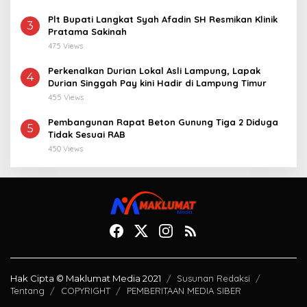
Plt Bupati Langkat Syah Afadin SH Resmikan Klinik
3
Pratama Sakinah
475 Views
Perkenalkan Durian Lokal Asli Lampung, Lapak
4
Durian Singgah Pay kini Hadir di Lampung Timur
455 Views
Pembangunan Rapat Beton Gunung Tiga 2 Diduga
5
Tidak Sesuai RAB
450 Views
Hak Cipta © Maklumat Media 2021
Susunan Redaksi
Tentang
COPYRIGHT
PEMBERITAAN MEDIA SIBER