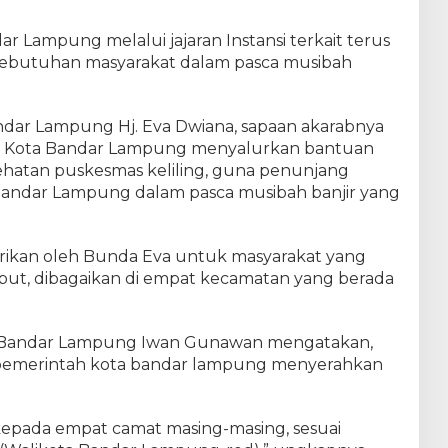
k
a
 Lampung melalui jajaran Instansi terkait terus
t
ebutuhan masyarakat dalam pasca musibah
T
e
r
k
andar Lampung Hj. Eva Dwiana, sapaan akarabnya
e
ah Kota Bandar Lampung menyalurkan bantuan
n
ehatan puskesmas keliling, guna penunjang
a
D
Bandar Lampung dalam pasca musibah banjir yang
a
m
p
rikan oleh Bunda Eva untuk masyarakat yang
a
ebut, dibagaikan di empat kecamatan yang berada
k
B
a
n
ota Bandar Lampung Iwan Gunawan mengatakan,
j
 pemerintah kota bandar lampung menyerahkan
i
r
 kepada empat camat masing-masing, sesuai