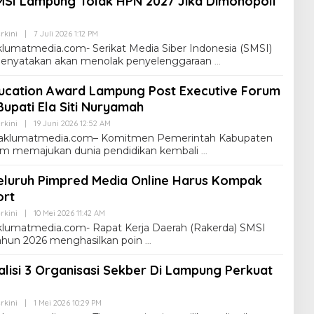
MSI Lampung Tolak HPN 2027 Jika Dimonopoli
rkini
|
7 Juli 2026 1:12 PM
umatmedia.com- Serikat Media Siber Indonesia (SMSI)
enyatakan akan menolak penyelenggaraan
ucation Award Lampung Post Executive Forum
Bupati Ela Siti Nuryamah
rkini
|
19 Juni 2026 12:52 AM
klumatmedia.com– Komitmen Pemerintah Kabupaten
m memajukan dunia pendidikan kembali
eluruh Pimpred Media Online Harus Kompak
ort
rkini
|
10 Mei 2026 11:42 AM
umatmedia.com- Rapat Kerja Daerah (Rakerda) SMSI
ahun 2026 menghasilkan poin
lisi 3 Organisasi Sekber Di Lampung Perkuat
rkini
|
1 Mei 2026 10:29 PM