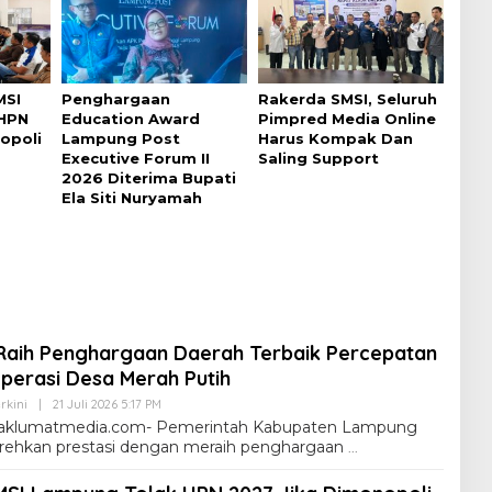
MSI
Penghargaan
Rakerda SMSI, Seluruh
HPN
Education Award
Pimpred Media Online
opoli
Lampung Post
Harus Kompak Dan
Executive Forum II
Saling Support
2026 Diterima Bupati
Ela Siti Nuryamah
aih Penghargaan Daerah Terbaik Percepatan
erasi Desa Merah Putih
rkini
|
21 Juli 2026 5:17 PM
klumatmedia.com- Pemerintah Kabupaten Lampung
rehkan prestasi dengan meraih penghargaan