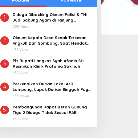
Diduga Dibacking Oknum Polisi & TNI,
1
Judi Sabung Ayam di Tanjung
Kemuning “Kebal Hukum”
555 Views
Oknum Kepala Desa Senak Terkesan
2
Angkuh Dan Sombong, Saat Hendak
Dikonfirmasi Realisasi Dana Desa 2021-
475 Views
2024
Plt Bupati Langkat Syah Afadin SH
3
Resmikan Klinik Pratama Sakinah
475 Views
Perkenalkan Durian Lokal Asli
4
Lampung, Lapak Durian Singgah Pay
kini Hadir di Lampung Timur
455 Views
Pembangunan Rapat Beton Gunung
5
Tiga 2 Diduga Tidak Sesuai RAB
450 Views