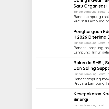
Donny Irawan: S
Satu Organisasi
Bandar Lampung
,
Berita Te
Bandarlampung-makl
Provinsi Lampung m
Penghargaan Ed
II 2026 Diterima 
Bandar Lampung
,
Berita Te
Bandar Lampung-ma
Lampung Timur dala
Rakerda SMSI, S
Dan Saling Supp
Bandar Lampung
,
Berita Te
Bandarlampung-makl
Provinsi Lampung T
Kesepakatan Koa
Sinergi
Bandar Lampung
,
Berita Te