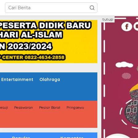
tutup
Entertainment
Olahraga
esuji
Pesawaran
Pesisir Barat
Pringsewu
Populer
Komentar