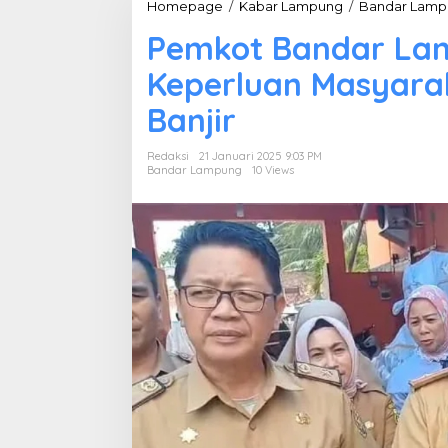
Homepage
/
Kabar Lampung
/
Bandar Lamp
Pemkot Bandar La
Keperluan Masyara
Banjir
Redaksi
21 Januari 2025 9:03 PM
Bandar Lampung
10 Views