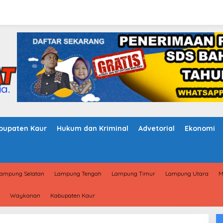
bupaten Kaur
Hukum dan Kriminal
Advetorial
Ekonomi
ampung Selatan
Lampung Tengah
Lampung Timur
Lampung Utara
M
Waykanan
Kabupaten Kaur