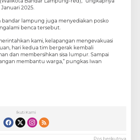
 (Walikota Bandar Lampung-red),” ungkapnya
 Januari 2025.
ta bandar lampung juga menyediakan posko
engalami benca tersebut.
emerintahkan kami, kelapangan mengevakuasi
an, hari kedua tim bergerak kembali
an dan membersihkan sisa lumpur. Sampai
lapangan membantu warga,” pungkas Iwan
Ikuti Kami
Pos berikutnya