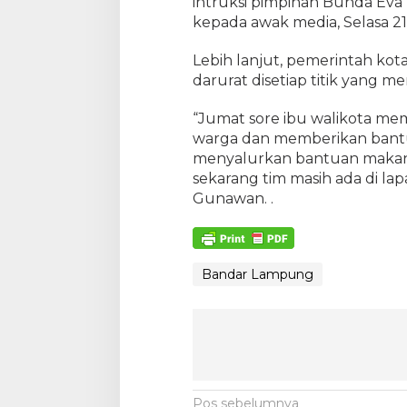
intruksi pimpinan Bunda Eva
kepada awak media, Selasa 21
Lebih lanjut, pemerintah ko
darurat disetiap titik yang m
“Jumat sore ibu walikota m
warga dan memberikan bantu
menyalurkan bantuan makan
sekarang tim masih ada di 
Gunawan. .
Bandar Lampung
Pos sebelumnya