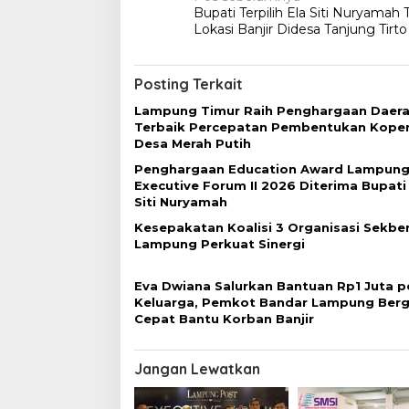
N
Bupati Terpilih Ela Siti Nuryamah T
a
Lokasi Banjir Didesa Tanjung Tirto
v
i
Posting Terkait
g
Lampung Timur Raih Penghargaan Daer
a
Terbaik Percepatan Pembentukan Koper
Desa Merah Putih
s
Penghargaan Education Award Lampung
i
Executive Forum II 2026 Diterima Bupati
p
Siti Nuryamah
o
Kesepakatan Koalisi 3 Organisasi Sekber
Lampung Perkuat Sinergi
s
Eva Dwiana Salurkan Bantuan Rp1 Juta p
Keluarga, Pemkot Bandar Lampung Berg
Cepat Bantu Korban Banjir
Jangan Lewatkan