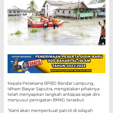
s
i
s
i
r
J
e
l
a
n
g
A
n
c
a
m
a
n
R
Kepala Pelaksana BPBD Bandar Lampung,
o
Idham Basyar Saputra, mengatakan pihaknya
b
telah menyiapkan langkah antisipasi sejak dini
menyusul peringatan BMKG tersebut.
“Kami akan memperkuat patroli di wilayah