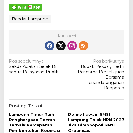
Bandar Lampung
Ikuti Kami
N
Pos sebelumnya
Pos berikutnya
Sekda Adakan Sidak Di
Bupati Pesbar, Hadiri
a
sentra Pelayanan Publik
Paripurna Persetujuan
v
Bersama
Penandatanganan
i
Ranperda
g
a
Posting Terkait
s
Lampung Timur Raih
Donny Irawan: SMSI
i
Penghargaan Daerah
Lampung Tolak HPN 2027
Terbaik Percepatan
Jika Dimonopoli Satu
p
Pembentukan Koperasi
Organisasi