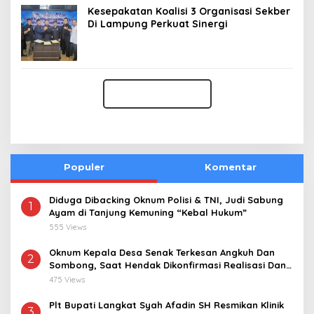
Kesepakatan Koalisi 3 Organisasi Sekber
Di Lampung Perkuat Sinergi
Populer
Komentar
Diduga Dibacking Oknum Polisi & TNI, Judi Sabung
1
Ayam di Tanjung Kemuning “Kebal Hukum”
555 Views
Oknum Kepala Desa Senak Terkesan Angkuh Dan
2
Sombong, Saat Hendak Dikonfirmasi Realisasi Dana
Desa 2021-2024
475 Views
Plt Bupati Langkat Syah Afadin SH Resmikan Klinik
3