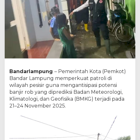
p
u
n
g
P
e
r
k
e
t
a
t
Bandarlampung
– Pemerintah Kota (Pemkot)
P
Bandar Lampung memperkuat patroli di
e
n
wilayah pesisir guna mengantisipasi potensi
g
banjir rob yang diprediksi Badan Meteorologi,
a
Klimatologi, dan Geofisika (BMKG) terjadi pada
w
21–24 November 2025.
a
s
a
n
P
e