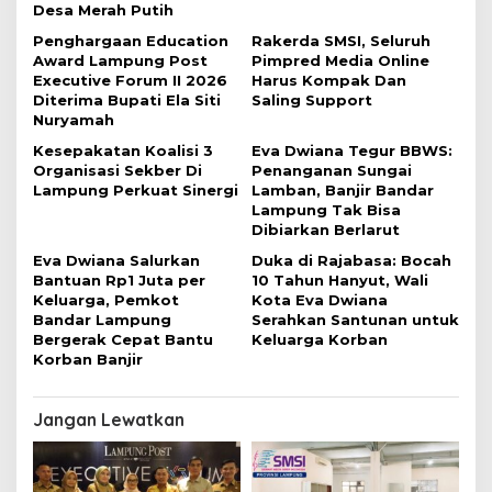
o
Desa Merah Putih
s
Penghargaan Education
Rakerda SMSI, Seluruh
Award Lampung Post
Pimpred Media Online
Executive Forum II 2026
Harus Kompak Dan
Diterima Bupati Ela Siti
Saling Support
Nuryamah
Kesepakatan Koalisi 3
Eva Dwiana Tegur BBWS:
Organisasi Sekber Di
Penanganan Sungai
Lampung Perkuat Sinergi
Lamban, Banjir Bandar
Lampung Tak Bisa
Dibiarkan Berlarut
Eva Dwiana Salurkan
Duka di Rajabasa: Bocah
Bantuan Rp1 Juta per
10 Tahun Hanyut, Wali
Keluarga, Pemkot
Kota Eva Dwiana
Bandar Lampung
Serahkan Santunan untuk
Bergerak Cepat Bantu
Keluarga Korban
Korban Banjir
Jangan Lewatkan