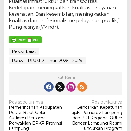
kualitas infrastruktur dan transportasi.
Kedelapan, meningkatkan kualitas pelayanan
kesehatan. Dan kesembilan, meningkatkan
kualitas dan profesionalisme pelayanan publik,”
Pungkasnya.(*/Mndr).
Pesisir barat
Ranwal RPJMD Tahun 2025 - 2029.
Ikuti Kami
N
Pos sebelumnya
Pos berikutnya
Pemerintahan Kabupaten
Gencarkan Kepatuhan
a
Pesisir Barat Gelar
Pajak, Pemprov Lampung
v
Audiensi Bersama
dan BRI Regional Office
Perwakilan BPKP Provinsi
Bandar Lampung Resmi
i
Lampung
Luncurkan Program