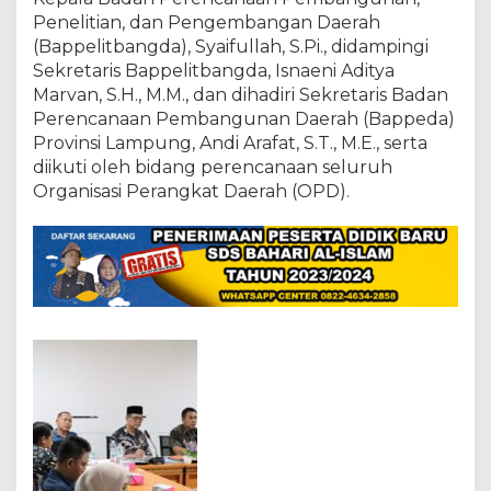
a
Penelitian, dan Pengembangan Daerah
n
a
(Bappelitbangda), Syaifullah, S.Pi., didampingi
a
Sekretaris Bappelitbangda, Isnaeni Aditya
n
Marvan, S.H., M.M., dan dihadiri Sekretaris Badan
A
Perencanaan Pembangunan Daerah (Bappeda)
w
a
Provinsi Lampung, Andi Arafat, S.T., M.E., serta
l
diikuti oleh bidang perencanaan seluruh
R
Organisasi Perangkat Daerah (OPD).
P
J
M
D
T
a
h
u
n
2
0
2
5
-
2