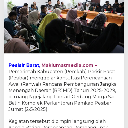
r
a
t
G
e
l
a
r
K
o
n
s
Pesisir Barat,
Maklumatmedia.com –
u
Pemerintah Kabupaten (Pemkab) Pesisir Barat
l
t
(Pesibar) menggelar konsultasi Perencanaan
a
Awal (Ranwal) Rencana Pembangunan Jangka
s
Menengah Daerah (RPJMD) Tahun 2025-2029,
i
di ruang Ngejalang Lantai 1 Gedung Marga Sai
P
Batin Komplek Perkantoran Pemkab Pesibar,
e
r
Jumat (2/5/2025).
e
n
Kegiatan tersebut dipimpin langsung oleh
c
Kepala Badan Perencanaan Pembangunan,