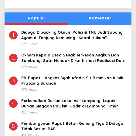
Populer
Komentar
Diduga Dibacking Oknum Polisi & TNI, Judi Sabung
1
Ayam di Tanjung Kemuning “Kebal Hukum”
555 Views
Oknum Kepala Desa Senak Terkesan Angkuh Dan
2
Sombong, Saat Hendak Dikonfirmasi Realisasi Dana
Desa 2021-2024
475 Views
Plt Bupati Langkat Syah Afadin SH Resmikan Klinik
3
Pratama Sakinah
475 Views
Perkenalkan Durian Lokal Asli Lampung, Lapak
4
Durian Singgah Pay kini Hadir di Lampung Timur
455 Views
Pembangunan Rapat Beton Gunung Tiga 2 Diduga
5
Tidak Sesuai RAB
450 Views