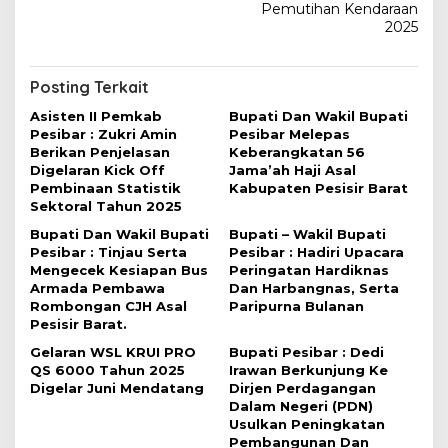
Pemutihan Kendaraan
g
2025
a
s
Posting Terkait
i
Asisten II Pemkab
Bupati Dan Wakil Bupati
p
Pesibar : Zukri Amin
Pesibar Melepas
o
Berikan Penjelasan
Keberangkatan 56
Digelaran Kick Off
Jama’ah Haji Asal
s
Pembinaan Statistik
Kabupaten Pesisir Barat
Sektoral Tahun 2025
Bupati Dan Wakil Bupati
Bupati – Wakil Bupati
Pesibar : Tinjau Serta
Pesibar : Hadiri Upacara
Mengecek Kesiapan Bus
Peringatan Hardiknas
Armada Pembawa
Dan Harbangnas, Serta
Rombongan CJH Asal
Paripurna Bulanan
Pesisir Barat.
Gelaran WSL KRUI PRO
Bupati Pesibar : Dedi
QS 6000 Tahun 2025
Irawan Berkunjung Ke
Digelar Juni Mendatang
Dirjen Perdagangan
Dalam Negeri (PDN)
Usulkan Peningkatan
Pembangunan Dan