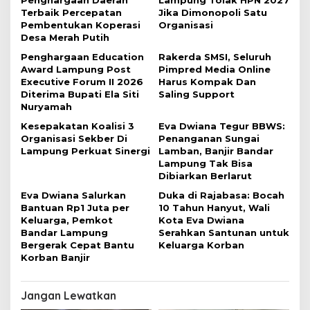
Penghargaan Daerah
Lampung Tolak HPN 2027
o
Terbaik Percepatan
Jika Dimonopoli Satu
Pembentukan Koperasi
Organisasi
s
Desa Merah Putih
Penghargaan Education
Rakerda SMSI, Seluruh
Award Lampung Post
Pimpred Media Online
Executive Forum II 2026
Harus Kompak Dan
Diterima Bupati Ela Siti
Saling Support
Nuryamah
Kesepakatan Koalisi 3
Eva Dwiana Tegur BBWS:
Organisasi Sekber Di
Penanganan Sungai
Lampung Perkuat Sinergi
Lamban, Banjir Bandar
Lampung Tak Bisa
Dibiarkan Berlarut
Eva Dwiana Salurkan
Duka di Rajabasa: Bocah
Bantuan Rp1 Juta per
10 Tahun Hanyut, Wali
Keluarga, Pemkot
Kota Eva Dwiana
Bandar Lampung
Serahkan Santunan untuk
Bergerak Cepat Bantu
Keluarga Korban
Korban Banjir
Jangan Lewatkan