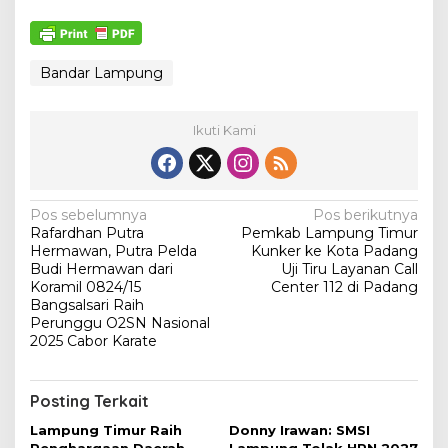
Bandar Lampung
Ikuti Kami
N
Pos sebelumnya
Pos berikutnya
Rafardhan Putra
Pemkab Lampung Timur
a
Hermawan, Putra Pelda
Kunker ke Kota Padang
v
Budi Hermawan dari
Uji Tiru Layanan Call
Koramil 0824/15
Center 112 di Padang
i
Bangsalsari Raih
Perunggu O2SN Nasional
g
2025 Cabor Karate
a
s
Posting Terkait
i
Lampung Timur Raih
Donny Irawan: SMSI
p