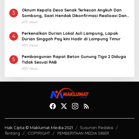
Oknum Kepala Desa Senak Terkesan Angkuh Dan
3
Sombong, Saat Hendak Dikonfirmasi Realisasi Dana
Desa 2021-2024
475 Views
Perkenalkan Durian Lokal Asli Lampung, Lapak
4
Durian Singgah Pay kini Hadir di Lampung Timur
455 Views
Pembangunan Rapat Beton Gunung Tiga 2 Diduga
5
Tidak Sesuai RAB
450 Views
Hak Cipta © Maklumat Media 2021
Susunan Redaksi
Tentang
COPYRIGHT
PEMBERITAAN MEDIA SIBER