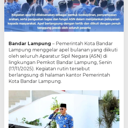
a
n
d
a
r
L
a
m
Bandar Lampung
– Pemerintah Kota Bandar
p
Lampung menggelar apel bulanan yang diikuti
u
oleh seluruh Aparatur Sipil Negara (ASN) di
n
g
lingkungan Pemkot Bandar Lampung, Senin
G
(17/11/2025). Kegiatan rutin tersebut
e
berlangsung di halaman kantor Pemerintah
l
Kota Bandar Lampung.
a
r
A
p
e
l
B
u
l