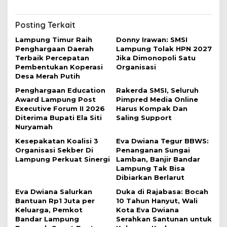
g
a
Posting Terkait
s
Lampung Timur Raih
Donny Irawan: SMSI
i
Penghargaan Daerah
Lampung Tolak HPN 2027
Terbaik Percepatan
Jika Dimonopoli Satu
p
Pembentukan Koperasi
Organisasi
o
Desa Merah Putih
s
Penghargaan Education
Rakerda SMSI, Seluruh
Award Lampung Post
Pimpred Media Online
Executive Forum II 2026
Harus Kompak Dan
Diterima Bupati Ela Siti
Saling Support
Nuryamah
Kesepakatan Koalisi 3
Eva Dwiana Tegur BBWS:
Organisasi Sekber Di
Penanganan Sungai
Lampung Perkuat Sinergi
Lamban, Banjir Bandar
Lampung Tak Bisa
Dibiarkan Berlarut
Eva Dwiana Salurkan
Duka di Rajabasa: Bocah
Bantuan Rp1 Juta per
10 Tahun Hanyut, Wali
Keluarga, Pemkot
Kota Eva Dwiana
Bandar Lampung
Serahkan Santunan untuk