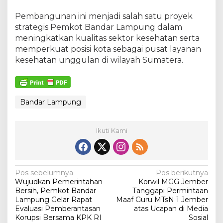
Pembangunan ini menjadi salah satu proyek
strategis Pemkot Bandar Lampung dalam
meningkatkan kualitas sektor kesehatan serta
memperkuat posisi kota sebagai pusat layanan
kesehatan unggulan di wilayah Sumatera.
Bandar Lampung
Ikuti Kami
N
Pos sebelumnya
Pos berikutnya
Wujudkan Pemerintahan
Korwil MGG Jember
a
Bersih, Pemkot Bandar
Tanggapi Permintaan
v
Lampung Gelar Rapat
Maaf Guru MTsN 1 Jember
Evaluasi Pemberantasan
atas Ucapan di Media
i
Korupsi Bersama KPK RI
Sosial