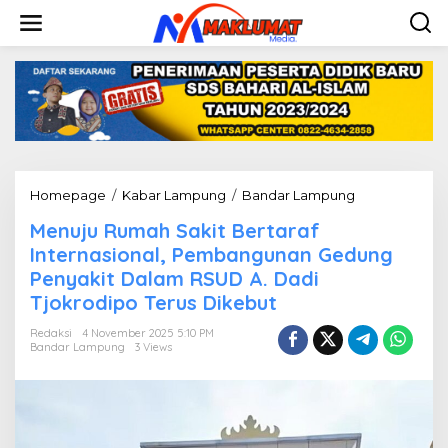
L
e
w
a
t
i
k
e
k
o
n
Homepage
/
Kabar Lampung
/
Bandar Lampung
M
t
e
e
Menuju Rumah Sakit Bertaraf
n
n
u
Internasional, Pembangunan Gedung
j
Penyakit Dalam RSUD A. Dadi
u
Tjokrodipo Terus Dikebut
R
u
Redaksi
4 November 2025 5:10 PM
m
Bandar Lampung
3 Views
a
h
S
a
k
i