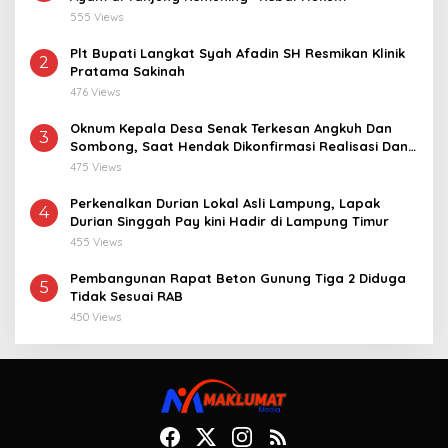
555 Views
Plt Bupati Langkat Syah Afadin SH Resmikan Klinik
2
Pratama Sakinah
476 Views
Oknum Kepala Desa Senak Terkesan Angkuh Dan
3
Sombong, Saat Hendak Dikonfirmasi Realisasi Dana
Desa 2021-2024
475 Views
Perkenalkan Durian Lokal Asli Lampung, Lapak
4
Durian Singgah Pay kini Hadir di Lampung Timur
455 Views
Pembangunan Rapat Beton Gunung Tiga 2 Diduga
5
Tidak Sesuai RAB
450 Views