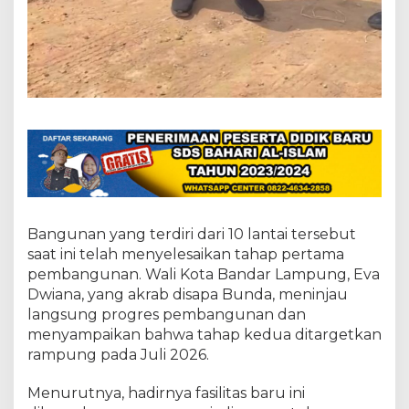
e
r
u
s
D
i
k
e
b
u
t
Bangunan yang terdiri dari 10 lantai tersebut
saat ini telah menyelesaikan tahap pertama
pembangunan. Wali Kota Bandar Lampung, Eva
Dwiana, yang akrab disapa Bunda, meninjau
langsung progres pembangunan dan
menyampaikan bahwa tahap kedua ditargetkan
rampung pada Juli 2026.
Menurutnya, hadirnya fasilitas baru ini