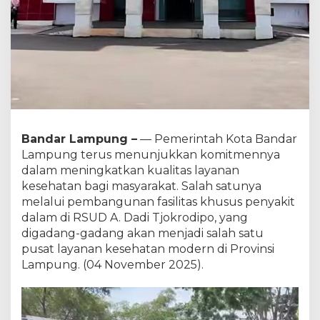
e
m
b
a
n
g
u
n
a
n
G
Bandar Lampung –
— Pemerintah Kota Bandar
e
Lampung terus menunjukkan komitmennya
d
u
dalam meningkatkan kualitas layanan
n
kesehatan bagi masyarakat. Salah satunya
g
melalui pembangunan fasilitas khusus penyakit
P
dalam di RSUD A. Dadi Tjokrodipo, yang
e
digadang-gadang akan menjadi salah satu
n
y
pusat layanan kesehatan modern di Provinsi
a
Lampung. (04 November 2025).
k
i
t
D