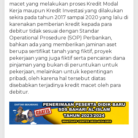
K
macet yang melakukan proses Kredit Modal
r
Kerja maupun Kredit Investasi yang dilakukan
e
sekira pada tahun 2017 sampai 2020 yang lalu di
d
i
karenakan pemberian kredit kepada para
t
debitur tidak sesuai dengan Standar
M
Operational Prosedure (SOP) Perbankan,
a
bahkan ada yang memberikan jaminan aset
c
e
berupa sertifikat tanah yang fiktif, proyek
t
pekerjaan yang juga fiktif serta pencairan dana
s
pinjaman yang bukan di peruntukan untuk
e
pekerjaan, melainkan untuk kepentingan
b
pribadi, oleh karena hal tersebut diatas
e
s
disebabkan terjadinya kredit macet oleh para
a
debitur.
r
4
5
0
M
i
l
y