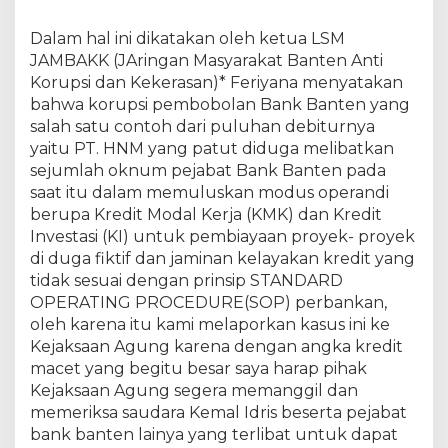
a
r
Dalam hal ini dikatakan oleh ketua LSM
JAMBAKK (JAringan Masyarakat Banten Anti
Korupsi dan Kekerasan)* Feriyana menyatakan
bahwa korupsi pembobolan Bank Banten yang
salah satu contoh dari puluhan debiturnya
yaitu PT. HNM yang patut diduga melibatkan
sejumlah oknum pejabat Bank Banten pada
saat itu dalam memuluskan modus operandi
berupa Kredit Modal Kerja (KMK) dan Kredit
Investasi (KI) untuk pembiayaan proyek- proyek
di duga fiktif dan jaminan kelayakan kredit yang
tidak sesuai dengan prinsip STANDARD
OPERATING PROCEDURE(SOP) perbankan,
oleh karena itu kami melaporkan kasus ini ke
Kejaksaan Agung karena dengan angka kredit
macet yang begitu besar saya harap pihak
Kejaksaan Agung segera memanggil dan
memeriksa saudara Kemal Idris beserta pejabat
bank banten lainya yang terlibat untuk dapat