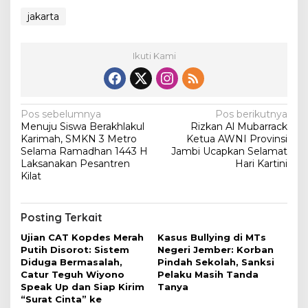
jakarta
Ikuti Kami
N
Pos sebelumnya
Pos berikutnya
Menuju Siswa Berakhlakul
Rizkan Al Mubarrack
a
Karimah, SMKN 3 Metro
Ketua AWNI Provinsi
v
Selama Ramadhan 1443 H
Jambi Ucapkan Selamat
Laksanakan Pesantren
Hari Kartini
i
Kilat
g
a
Posting Terkait
s
Ujian CAT Kopdes Merah
Kasus Bullying di MTs
i
Putih Disorot: Sistem
Negeri Jember: Korban
Diduga Bermasalah,
Pindah Sekolah, Sanksi
p
Catur Teguh Wiyono
Pelaku Masih Tanda
o
Speak Up dan Siap Kirim
Tanya
“Surat Cinta” ke