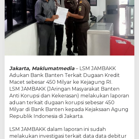
n
B
a
n
k
B
a
n
t
e
n
T
Jakarta, Maklumatmedia
– LSM JAMBAKK
e
Adukan Bank Banten Terkait Dugaan Kredit
r
Macet sebesar 450 Milyar ke Kejagung RI.
k
LSM JAMBAKK (JAringan Masyarakat Banten
a
i
Anti Korupsi dan Kekerasan) melakukan laporan
t
aduan terkait dugaan korupsi sebesar 450
D
Milyar di Bank Banten kepada Kejaksaan Agung
u
Republik Indonesia di Jakarta.
g
a
a
LSM JAMBAKK dalam laporan ini sudah
n
melakukan investigasi terkait data data debitur