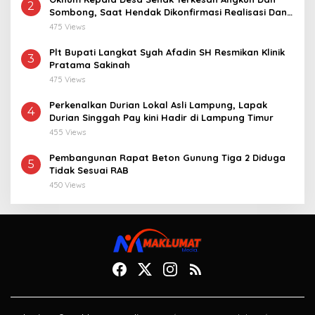
2
Sombong, Saat Hendak Dikonfirmasi Realisasi Dana
Desa 2021-2024
475 Views
Plt Bupati Langkat Syah Afadin SH Resmikan Klinik
3
Pratama Sakinah
475 Views
Perkenalkan Durian Lokal Asli Lampung, Lapak
4
Durian Singgah Pay kini Hadir di Lampung Timur
455 Views
Pembangunan Rapat Beton Gunung Tiga 2 Diduga
5
Tidak Sesuai RAB
450 Views