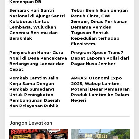
s
Kemenpan RB
Semarak Hari Santri
Tebar Benih Ikan dengan
Nasional di Ajung: Santri
Penuh Cinta, GWI
Kolaborasi Lintas
Jember, Dinas Perikanan
Lembaga, Wujudkan
Bersama Pemdes
Generasi Berilmu dan
Tugusari Bentuk
Berakhlak
Kepedulian terhadap
Ekosistem.
Penyerahan Honor Guru
Program Xpose Trans7
Ngaji di Desa Pancakarya
Dapat Laporan Polisi dari
Berlangsung Lancar dan
Pagar Nusa Jember
Cepat.
Pemkab Lamtim Jalin
APKASI Otonomi Expo
Kerja Sama Dengan
2025, Wabup Lamtim:
Pemkab Sumedang
Potensi Besar Pemasaran
Untuk Peningkatan
Produk Lamtim ke Dalam
Pembangunan Daerah
Negeri
dan Pelayanan Publik
Jangan Lewatkan