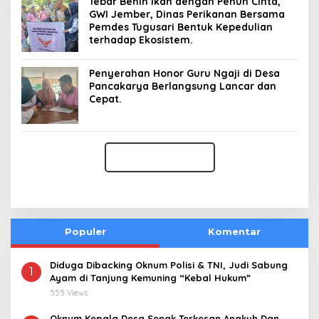
Tebar Benih Ikan dengan Penuh Cinta,
GWI Jember, Dinas Perikanan Bersama
Pemdes Tugusari Bentuk Kepedulian
terhadap Ekosistem.
Penyerahan Honor Guru Ngaji di Desa
Pancakarya Berlangsung Lancar dan
Cepat.
Populer
Komentar
Diduga Dibacking Oknum Polisi & TNI, Judi Sabung
1
Ayam di Tanjung Kemuning “Kebal Hukum”
555 Views
Oknum Kepala Desa Senak Terkesan Angkuh Dan