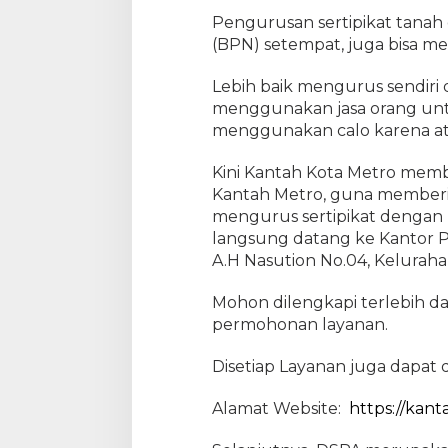
i
Pengurusan sertipikat tanah
n
(BPN) setempat, juga bisa me
U
r
u
Lebih baik mengurus sendiri
s
menggunakan jasa orang untu
S
menggunakan calo karena at
e
r
Kini Kantah Kota Metro memb
t
i
Kantah Metro, guna memberi
p
mengurus sertipikat dengan
i
langsung datang ke Kantor P
k
A.H Nasution No.04, Kelurah
a
t
Mohon dilengkapi terlebih d
permohonan layanan.
Disetiap Layanan juga dapat d
Alamat Website:
https://kant