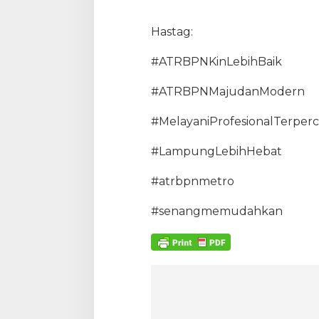
Hastag:
#ATRBPNKinLebihBaik
#ATRBPNMajudanModern
#MelayaniProfesionalTerper
#LampungLebihHebat
#atrbpnmetro
#senangmemudahkan