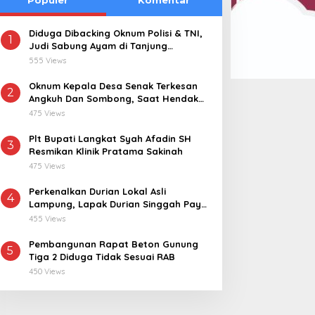
Diduga Dibacking Oknum Polisi & TNI,
1
Judi Sabung Ayam di Tanjung
Kemuning “Kebal Hukum”
555 Views
Oknum Kepala Desa Senak Terkesan
2
Angkuh Dan Sombong, Saat Hendak
Dikonfirmasi Realisasi Dana Desa 2021-
475 Views
2024
Plt Bupati Langkat Syah Afadin SH
3
Resmikan Klinik Pratama Sakinah
475 Views
Perkenalkan Durian Lokal Asli
4
Lampung, Lapak Durian Singgah Pay
kini Hadir di Lampung Timur
455 Views
Pembangunan Rapat Beton Gunung
5
Tiga 2 Diduga Tidak Sesuai RAB
450 Views