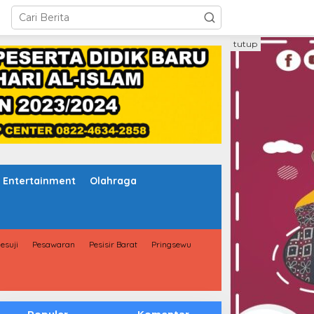
tutup
Entertainment
Olahraga
esuji
Pesawaran
Pesisir Barat
Pringsewu
Populer
Komentar