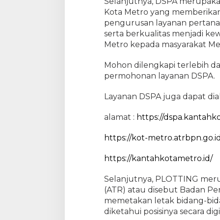
Selanjutnya, DSPA merupakan
Kota Metro yang memberika
pengurusan layanan pertanah
serta berkualitas menjadi ke
Metro kepada masyarakat Me
Mohon dilengkapi terlebih d
permohonan layanan DSPA.
Layanan DSPA juga dapat diak
alamat :
https://dspa.kantahk
https://kot-metro.atrbpn.go.id
https://kantahkotametro.id/
Selanjutnya, PLOTTING meru
(ATR) atau disebut Badan Pe
memetakan letak bidang-bida
diketahui posisinya secara digi