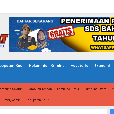
bupaten Kaur
Hukum dan Kriminal
Advetorial
Ekonomi
ampung Selatan
Lampung Tengah
Lampung Timur
Lampung Utara
M
Waykanan
Kabupaten Kaur