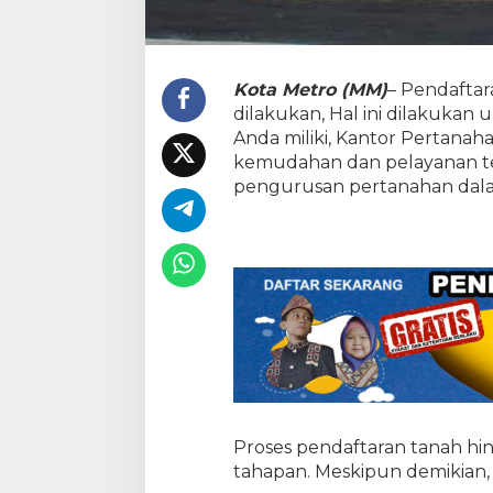
a
h
a
n
Kota Metro (MM)
– Pendaftar
B
a
dilakukan, Hal ini dilakukan 
g
Anda miliki, Kantor Pertana
i
kemudahan dan pelayanan ter
M
pengurusan pertanahan dalam
a
s
y
a
r
a
k
a
t
y
a
n
g
Proses pendaftaran tanah hin
i
n
tahapan. Meskipun demikian,
g