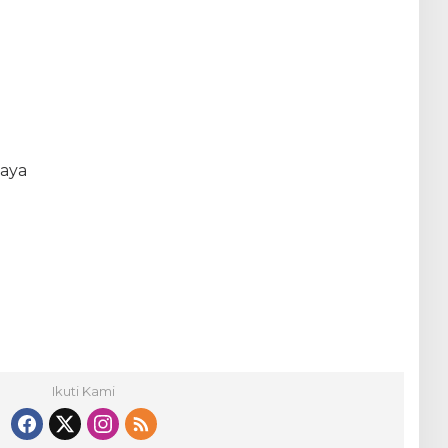
caya
Ikuti Kami