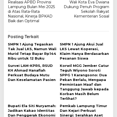
Realisasi APBD Provinsi
Wali Kota Eva Dwiana
a
Lampung Bulan Mei 2025
Dukung Penuh Program
v
di Atas Rata-Rata
Sekolah Rakyat
Nasional, Kinerja BPKAD
Kementerian Sosial
i
Baik dan Optimal
g
a
Posting Terkait
s
SMPN 1 Ajung Tegaskan
SMPN 1 Ajung Akui Jual
i
Tak Jual LKS, Namun Wali
LKS Lewat Koperasi,
Murid Tetap Bayar Rp144
Klaim Hanya Berdasarkan
p
Ribu untuk 12 Buku
Pesanan Siswa
o
Survei LAM-KPRS, RSUD
Korwil MGG Jember Catur
s
KH Ahmad Hanafiah
Teguh Wiyono Soroti
Perkuat Budaya Mutu
SPPG 1 Karangsono: Dua
Dan Keselamatan Pasien
Pekan Berlalu, Mengapa
Permintaan Maaf dan
Tanggung Jawab kepada
Korban Masih Belum
Terlihat?
Bupati Ela Siti Nuryamah:
Pemkab Lampung Timur
Jadikan Kakao Identitas
Dan Kejari Perkuat
Dan Penggerak Ekonomi
Sinergi: Serahkan Aset