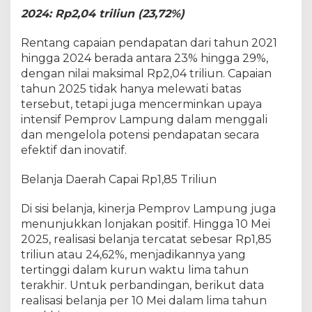
j
2024: Rp2,04 triliun (23,72%)
a
T
e
Rentang capaian pendapatan dari tahun 2021
r
hingga 2024 berada antara 23% hingga 29%,
b
dengan nilai maksimal Rp2,04 triliun. Capaian
a
tahun 2025 tidak hanya melewati batas
i
k
tersebut, tetapi juga mencerminkan upaya
d
intensif Pemprov Lampung dalam menggali
i
dan mengelola potensi pendapatan secara
L
efektif dan inovatif.
i
m
a
Belanja Daerah Capai Rp1,85 Triliun
T
a
Di sisi belanja, kinerja Pemprov Lampung juga
h
menunjukkan lonjakan positif. Hingga 10 Mei
u
2025, realisasi belanja tercatat sebesar Rp1,85
n
T
triliun atau 24,62%, menjadikannya yang
e
tertinggi dalam kurun waktu lima tahun
r
terakhir. Untuk perbandingan, berikut data
a
realisasi belanja per 10 Mei dalam lima tahun
k