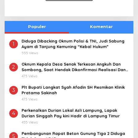
Populer
Komentar
Diduga Dibacking Oknum Polisi & TNI, Judi Sabung
1
Ayam di Tanjung Kemuning “Kebal Hukum”
555 Views
Oknum Kepala Desa Senak Terkesan Angkuh Dan
2
Sombong, Saat Hendak Dikonfirmasi Realisasi Dana
Desa 2021-2024
475 Views
Plt Bupati Langkat Syah Afadin SH Resmikan Klinik
3
Pratama Sakinah
475 Views
Perkenalkan Durian Lokal Asli Lampung, Lapak
4
Durian Singgah Pay kini Hadir di Lampung Timur
455 Views
Pembangunan Rapat Beton Gunung Tiga 2 Diduga
5