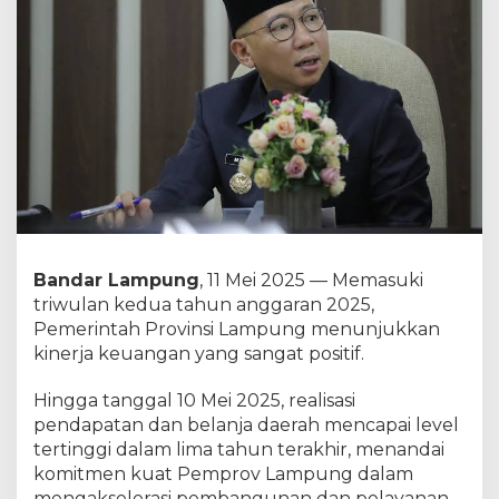
P
r
o
v
i
n
s
i
L
a
m
p
u
Bandar Lampung
, 11 Mei 2025 — Memasuki
n
g
triwulan kedua tahun anggaran 2025,
N
Pemerintah Provinsi Lampung menunjukkan
g
kinerja keuangan yang sangat positif.
a
c
Hingga tanggal 10 Mei 2025, realisasi
i
r
pendapatan dan belanja daerah mencapai level
,
tertinggi dalam lima tahun terakhir, menandai
R
komitmen kuat Pemprov Lampung dalam
e
mengakselerasi pembangunan dan pelayanan