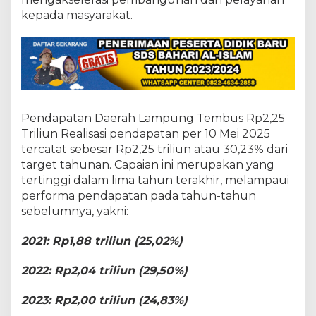
a
l
kepada masyarakat.
i
s
a
s
i
P
e
n
Pendapatan Daerah Lampung Tembus Rp2,25
d
Triliun Realisasi pendapatan per 10 Mei 2025
a
tercatat sebesar Rp2,25 triliun atau 30,23% dari
p
target tahunan. Capaian ini merupakan yang
a
t
tertinggi dalam lima tahun terakhir, melampaui
a
performa pendapatan pada tahun-tahun
n
sebelumnya, yakni:
d
a
2021: Rp1,88 triliun (25,02%)
n
B
e
2022: Rp2,04 triliun (29,50%)
l
a
2023: Rp2,00 triliun (24,83%)
n