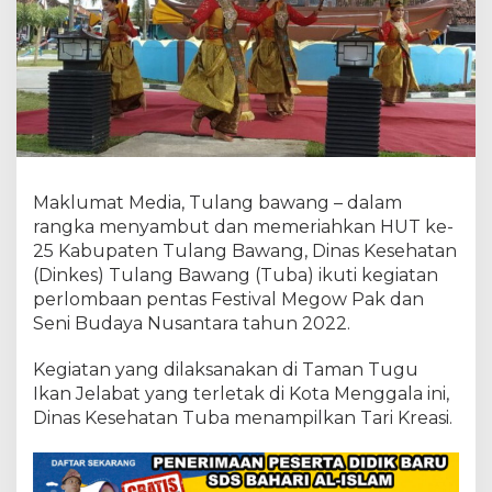
l
k
a
n
T
a
r
i
K
r
Maklumat Media, Tulang bawang – dalam
e
rangka menyambut dan memeriahkan HUT ke-
a
25 Kabupaten Tulang Bawang, Dinas Kesehatan
s
(Dinkes) Tulang Bawang (Tuba) ikuti kegiatan
i
D
perlombaan pentas Festival Megow Pak dan
i
Seni Budaya Nusantara tahun 2022.
P
e
Kegiatan yang dilaksanakan di Taman Tugu
n
Ikan Jelabat yang terletak di Kota Menggala ini,
t
a
Dinas Kesehatan Tuba menampilkan Tari Kreasi.
s
F
e