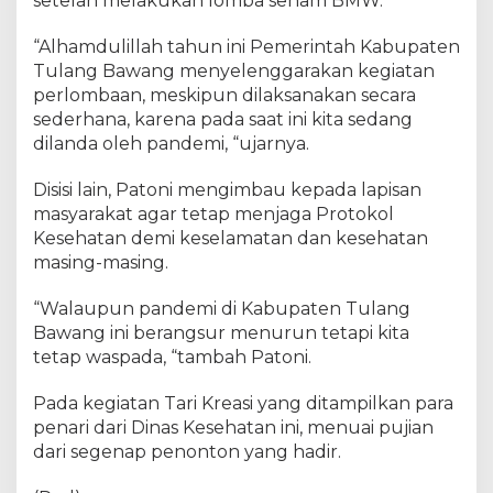
setelah melakukan lomba senam BMW.
y
a
N
“Alhamdulillah tahun ini Pemerintah Kabupaten
u
Tulang Bawang menyelenggarakan kegiatan
s
perlombaan, meskipun dilaksanakan secara
a
sederhana, karena pada saat ini kita sedang
n
dilanda oleh pandemi, “ujarnya.
t
a
r
Disisi lain, Patoni mengimbau kepada lapisan
a
masyarakat agar tetap menjaga Protokol
T
Kesehatan demi keselamatan dan kesehatan
a
masing-masing.
h
u
n
“Walaupun pandemi di Kabupaten Tulang
2
Bawang ini berangsur menurun tetapi kita
0
tetap waspada, “tambah Patoni.
2
2
Pada kegiatan Tari Kreasi yang ditampilkan para
penari dari Dinas Kesehatan ini, menuai pujian
dari segenap penonton yang hadir.