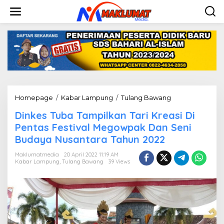
L
e
w
a
t
i
k
e
k
o
n
Homepage
/
Kabar Lampung
/
Tulang Bawang
D
t
i
e
Dinkes Tuba Tampilkan Tari Kreasi Di
n
n
k
Pentas Festival Megowpak Dan Seni
e
Budaya Nusantara Tahun 2022
s
T
Maklumatmedia
20 April 2022 11:19 AM
u
Kabar Lampung
,
Tulang Bawang
39 Views
b
a
T
a
m
p
i