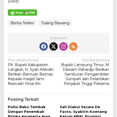
(Red)
Berita Terkini
Tulang Bawang
Ikuti Kami
N
Pos sebelumnya
Pos berikutnya
Plt. Bupati Kabupaten
Bupati Lampung Timur, M
a
Langkat, H. Syah Afandin
Dawam Rahardjo Berikan
v
Berikan Bantuan Baznas
Sambutan Pengambilan
Kepada masjid Jami
Sumpah dan Pelantikan
i
Nasrulah Hinai Kiri
Penjabat Tinggi Pratama
g
a
Posting Terkait
s
Polisi Baku Tembak
Sah Diakui Secara De
i
Dengan Penembak
Facto, Syabirin Koenang
Bripka Anumerta Arya,
Ketum MPAL Propinsi