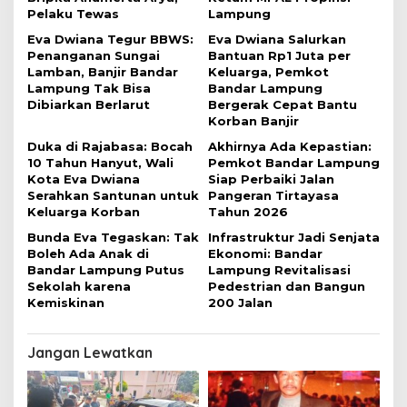
p
Pelaku Tewas
Lampung
o
Eva Dwiana Tegur BBWS:
Eva Dwiana Salurkan
s
Penanganan Sungai
Bantuan Rp1 Juta per
Lamban, Banjir Bandar
Keluarga, Pemkot
Lampung Tak Bisa
Bandar Lampung
Dibiarkan Berlarut
Bergerak Cepat Bantu
Korban Banjir
Duka di Rajabasa: Bocah
Akhirnya Ada Kepastian:
10 Tahun Hanyut, Wali
Pemkot Bandar Lampung
Kota Eva Dwiana
Siap Perbaiki Jalan
Serahkan Santunan untuk
Pangeran Tirtayasa
Keluarga Korban
Tahun 2026
Bunda Eva Tegaskan: Tak
Infrastruktur Jadi Senjata
Boleh Ada Anak di
Ekonomi: Bandar
Bandar Lampung Putus
Lampung Revitalisasi
Sekolah karena
Pedestrian dan Bangun
Kemiskinan
200 Jalan
Jangan Lewatkan