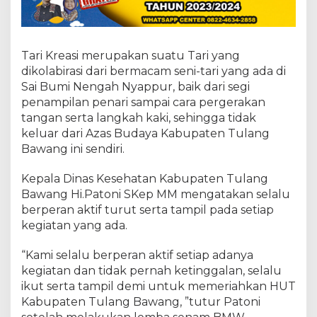
s
t
i
v
a
Tari Kreasi merupakan suatu Tari yang
l
dikolabirasi dari bermacam seni-tari yang ada di
M
Sai Bumi Nengah Nyappur, baik dari segi
e
penampilan penari sampai cara pergerakan
g
o
tangan serta langkah kaki, sehingga tidak
w
keluar dari Azas Budaya Kabupaten Tulang
p
Bawang ini sendiri.
a
k
Kepala Dinas Kesehatan Kabupaten Tulang
D
a
Bawang Hi.Patoni SKep MM mengatakan selalu
n
berperan aktif turut serta tampil pada setiap
S
kegiatan yang ada.
e
n
“Kami selalu berperan aktif setiap adanya
i
B
kegiatan dan tidak pernah ketinggalan, selalu
u
ikut serta tampil demi untuk memeriahkan HUT
d
Kabupaten Tulang Bawang, ”tutur Patoni
a