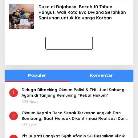
Duka di Rajabasa: Bocah 10 Tahun
Hanyut, Wali Kota Eva Dwiana Serahkan
Santunan untuk Keluarga Korban
Populer
Komentar
Diduga Dibacking Oknum Polisi & TNI, Judi Sabung
1
Ayam di Tanjung Kemuning “Kebal Hukum”
555 Views
Oknum Kepala Desa Senak Terkesan Angkuh Dan
2
Sombong, Saat Hendak Dikonfirmasi Realisasi Dana
Desa 2021-2024
475 Views
Plt Bupati Langkat Syah Afadin SH Resmikan Klinik