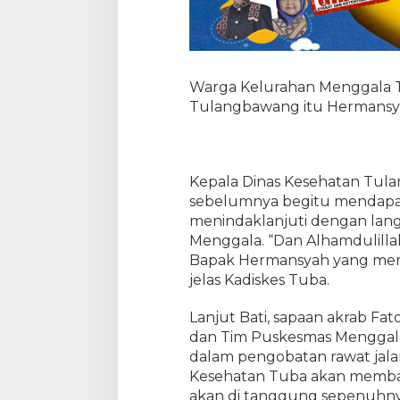
Warga Kelurahan Menggala 
Tulangbawang itu Hermansya
Kepala Dinas Kesehatan Tu
sebelumnya begitu mendapati
menindaklanjuti dengan lan
Menggala. “Dan Alhamdulilla
Bapak Hermansyah yang mengi
jelas Kadiskes Tuba.
Lanjut Bati, sapaan akrab Fat
dan Tim Puskesmas Menggala.
dalam pengobatan rawat jalan
Kesehatan Tuba akan memban
akan di tanggung sepenuhnya