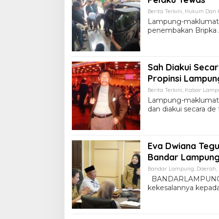
Berita Terkini
,
Hukum Dan K
Lampung-maklumatme
penembakan Bripka 
Sah Diakui Seca
Propinsi Lampu
Berita Terkini
,
Kabar Lamp
Lampung-maklumatme
dan diakui secara d
Eva Dwiana Tegu
Bandar Lampung 
Bandar Lampung
,
Daerah
,
BANDARLAMPUNG – 
kekesalannya kepad