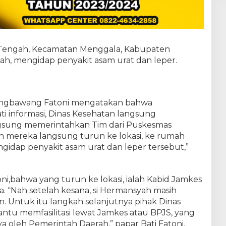
e
p
a
t
W
Tengah, Kecamatan Menggala, Kabupaten
a
r
h, mengidap penyakit asam urat dan leper.
g
a
M
e
langbawang Fatoni mengatakan bahwa
n
g
 informasi, Dinas Kesehatan langsung
g
gsung memerintahkan Tim dari Puskesmas
a
h mereka langsung turun ke lokasi, ke rumah
l
dap penyakit asam urat dan leper tersebut,”
a
Y
a
n
oni,bahwa yang turun ke lokasi, ialah Kabid Jamkes
g
 “Nah setelah kesana, si Hermansyah masih
M
. Untuk itu langkah selanjutnya pihak Dinas
e
tu memfasilitasi lewat Jamkes atau BPJS, yang
n
g
 oleh Pemerintah Daerah,” papar Bati Fatoni.