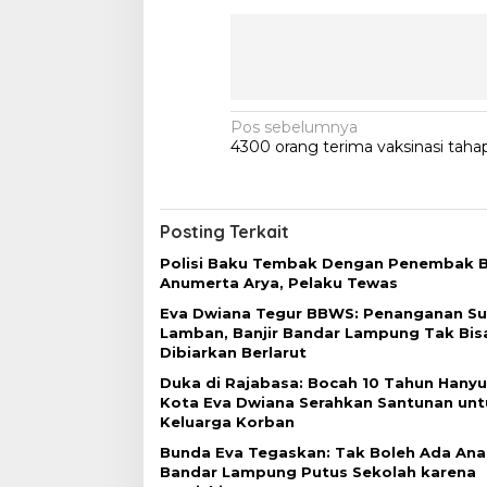
N
Pos sebelumnya
4300 orang terima vaksinasi taha
a
v
i
Posting Terkait
g
Polisi Baku Tembak Dengan Penembak B
a
Anumerta Arya, Pelaku Tewas
s
Eva Dwiana Tegur BBWS: Penanganan Su
Lamban, Banjir Bandar Lampung Tak Bis
i
Dibiarkan Berlarut
p
Duka di Rajabasa: Bocah 10 Tahun Hanyut
o
Kota Eva Dwiana Serahkan Santunan unt
Keluarga Korban
s
Bunda Eva Tegaskan: Tak Boleh Ada Ana
Bandar Lampung Putus Sekolah karena