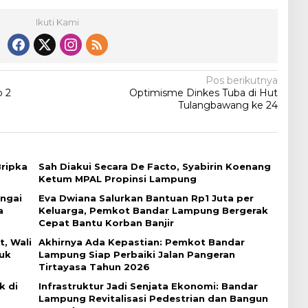
p
e
Ikuti Kami
r
.
Pos berikutnya
p 2
Optimisme Dinkes Tuba di Hut
Tulangbawang ke 24
ripka
Sah Diakui Secara De Facto, Syabirin Koenang
Ketum MPAL Propinsi Lampung
ngai
Eva Dwiana Salurkan Bantuan Rp1 Juta per
a
Keluarga, Pemkot Bandar Lampung Bergerak
Cepat Bantu Korban Banjir
, Wali
Akhirnya Ada Kepastian: Pemkot Bandar
uk
Lampung Siap Perbaiki Jalan Pangeran
Tirtayasa Tahun 2026
k di
Infrastruktur Jadi Senjata Ekonomi: Bandar
Lampung Revitalisasi Pedestrian dan Bangun