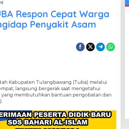
ng
D
i
UBA Respon Cepat Warga
n
a
gidap Penyakit Asam
s
K
e
s
e
h
a
t
a
n
T
U
tah Kabupaten Tulangbawang (Tuba) melalui
B
tempat, langsung bergerak saat mengetahui
A
kat yang membutuhkan bantuan pengobatan dan
R
e
).
s
p
o
n
C