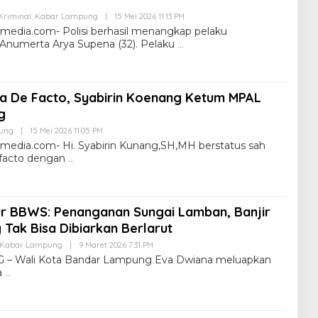
riminal
,
Kabar Lampung
|
15 Mei 2026 11:13 PM
dia.com- Polisi berhasil menangkap pelaku
Anumerta Arya Supena (32). Pelaku
ra De Facto, Syabirin Koenang Ketum MPAL
ng
ung
|
15 Mei 2026 11:05 PM
dia.com- Hi. Syabirin Kunang,SH,MH berstatus sah
e facto dengan
r BBWS: Penanganan Sungai Lamban, Banjir
Tak Bisa Dibiarkan Berlarut
Kabar Lampung
|
9 Maret 2026 7:31 PM
Wali Kota Bandar Lampung Eva Dwiana meluapkan
a