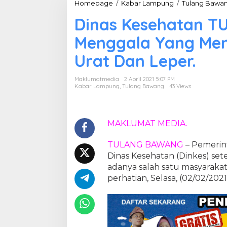
Homepage
/
Kabar Lampung
/
Tulang Bawa
Dinas Kesehatan T
Menggala Yang Men
Urat Dan Leper.
Maklumatmedia
2 April 2021 5:07 PM
Kabar Lampung
,
Tulang Bawang
43 Views
MAKLUMAT MEDIA.
TULANG BAWANG
– Pemerin
Dinas Kesehatan (Dinkes) se
adanya salah satu masyara
perhatian, Selasa, (02/02/2021