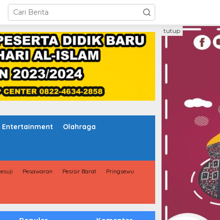
tutup
Entertainment
Olahraga
esuji
Pesawaran
Pesisir Barat
Pringsewu
Populer
Komentar