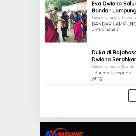
Eva Dwiana Salu
Bandar Lampung 
Bandar Lampung
,
Kabar 
BANDAR LAMPUNG – 
untuk hadir di
Duka di Rajabasa
Dwiana Serahkan
Bandar Lampung
,
Daerah
,
Bandar Lampung – D
yang