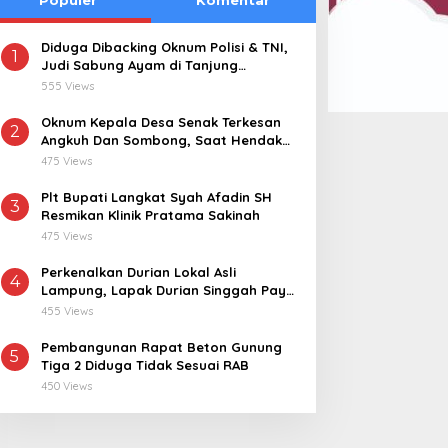
Diduga Dibacking Oknum Polisi & TNI,
1
Judi Sabung Ayam di Tanjung
Kemuning “Kebal Hukum”
555 Views
Oknum Kepala Desa Senak Terkesan
2
Angkuh Dan Sombong, Saat Hendak
Dikonfirmasi Realisasi Dana Desa 2021-
475 Views
2024
Plt Bupati Langkat Syah Afadin SH
3
Resmikan Klinik Pratama Sakinah
475 Views
Perkenalkan Durian Lokal Asli
4
Lampung, Lapak Durian Singgah Pay
kini Hadir di Lampung Timur
455 Views
Pembangunan Rapat Beton Gunung
5
Tiga 2 Diduga Tidak Sesuai RAB
450 Views