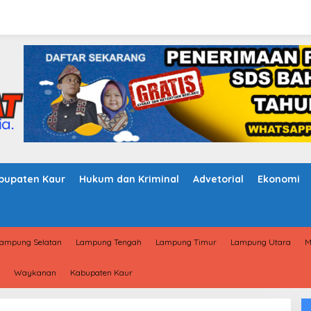
bupaten Kaur
Hukum dan Kriminal
Advetorial
Ekonomi
ampung Selatan
Lampung Tengah
Lampung Timur
Lampung Utara
M
Waykanan
Kabupaten Kaur