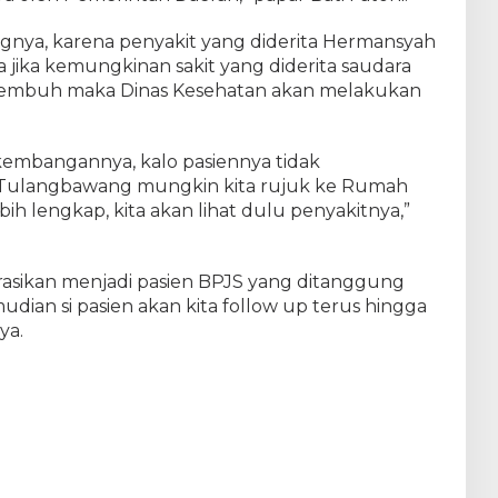
i
d
nya, karena penyakit yang diderita Hermansyah
a
 jika kemungkinan sakit yang diderita saudara
p
sembuh maka Dinas Kesehatan akan melakukan
P
e
n
y
rkembangannya, kalo pasiennya tidak
a
 Tulangbawang mungkin kita rujuk ke Rumah
k
ebih lengkap, kita akan lihat dulu penyakitnya,”
i
t
A
s
rasikan menjadi pasien BPJS yang ditanggung
a
dian si pasien akan kita follow up terus hingga
m
ya.
U
r
a
t
D
a
n
L
e