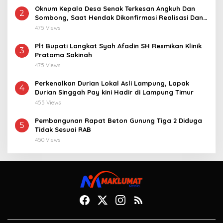
Oknum Kepala Desa Senak Terkesan Angkuh Dan
2
Sombong, Saat Hendak Dikonfirmasi Realisasi Dana
Desa 2021-2024
475 Views
Plt Bupati Langkat Syah Afadin SH Resmikan Klinik
3
Pratama Sakinah
475 Views
Perkenalkan Durian Lokal Asli Lampung, Lapak
4
Durian Singgah Pay kini Hadir di Lampung Timur
455 Views
Pembangunan Rapat Beton Gunung Tiga 2 Diduga
5
Tidak Sesuai RAB
450 Views