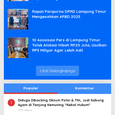
Rapat Paripurna DPRD Lampung Timur
Mengesahkan APBD 2025
10 Asosisasi Pers di Lampung Timur
Tolak Alokasi Hibah RP20 Juta, Usulkan
RP5 Miliyar Agar Lebih Adil
Lihat Selengkapnya
Populer
Komentar
Diduga Dibacking Oknum Polisi & TNI, Judi Sabung
1
Ayam di Tanjung Kemuning “Kebal Hukum”
555 Views