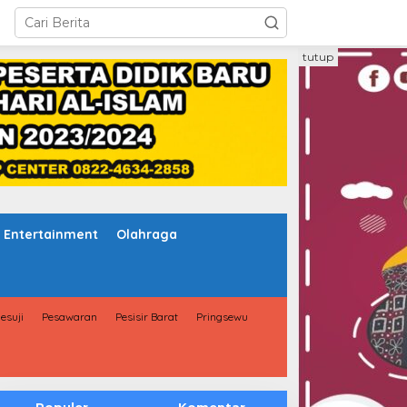
tutup
Entertainment
Olahraga
esuji
Pesawaran
Pesisir Barat
Pringsewu
Populer
Komentar