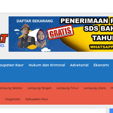
bupaten Kaur
Hukum dan Kriminal
Advetorial
Ekonomi
ampung Selatan
Lampung Tengah
Lampung Timur
Lampung Utara
M
Waykanan
Kabupaten Kaur