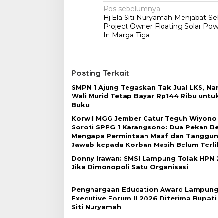
N
Pos sebelumnya
Hj.Ela Siti Nuryamah Menjabat Se
a
Project Owner Floating Solar Pow
v
In Marga Tiga
i
g
Posting Terkait
a
SMPN 1 Ajung Tegaskan Tak Jual LKS, N
s
Wali Murid Tetap Bayar Rp144 Ribu untuk
i
Buku
p
Korwil MGG Jember Catur Teguh Wiyono
Soroti SPPG 1 Karangsono: Dua Pekan Ber
o
Mengapa Permintaan Maaf dan Tanggu
s
Jawab kepada Korban Masih Belum Terli
Donny Irawan: SMSI Lampung Tolak HPN
Jika Dimonopoli Satu Organisasi
Penghargaan Education Award Lampung
Executive Forum II 2026 Diterima Bupati
Siti Nuryamah