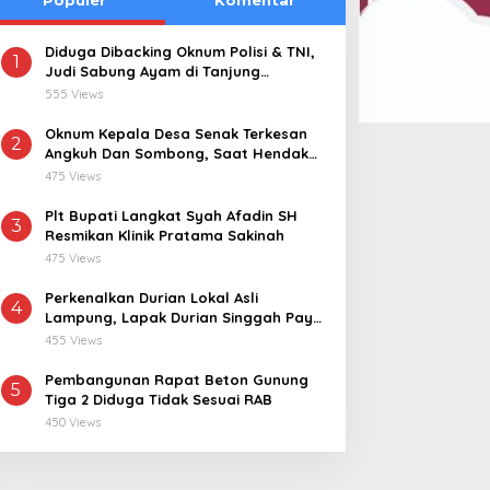
Diduga Dibacking Oknum Polisi & TNI,
1
Judi Sabung Ayam di Tanjung
Kemuning “Kebal Hukum”
555 Views
Oknum Kepala Desa Senak Terkesan
2
Angkuh Dan Sombong, Saat Hendak
Dikonfirmasi Realisasi Dana Desa 2021-
475 Views
2024
Plt Bupati Langkat Syah Afadin SH
3
Resmikan Klinik Pratama Sakinah
475 Views
Perkenalkan Durian Lokal Asli
4
Lampung, Lapak Durian Singgah Pay
kini Hadir di Lampung Timur
455 Views
Pembangunan Rapat Beton Gunung
5
Tiga 2 Diduga Tidak Sesuai RAB
450 Views