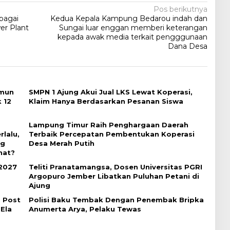
Pos berikutnya
bagai
Kedua Kepala Kampung Bedarou indah dan
er Plant
Sungai luar enggan memberi keterangan
kepada awak media terkait pengggunaan
Dana Desa
amun
SMPN 1 Ajung Akui Jual LKS Lewat Koperasi,
 12
Klaim Hanya Berdasarkan Pesanan Siswa
Lampung Timur Raih Penghargaan Daerah
lalu,
Terbaik Percepatan Pembentukan Koperasi
ng
Desa Merah Putih
hat?
 2027
Teliti Pranatamangsa, Dosen Universitas PGRI
Argopuro Jember Libatkan Puluhan Petani di
Ajung
 Post
Polisi Baku Tembak Dengan Penembak Bripka
 Ela
Anumerta Arya, Pelaku Tewas