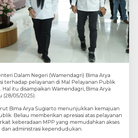
P
K
o
t
a
B
a
n
d
a
r
L
a
m
enteri Dalam Negeri (Wamendagri) Bima Arya
p
si terhadap pelayanan di Mal Pelayanan Publik
u
Hal itu disampaikan Wamendagri, Bima Arya
n
u (28/05/2025).
g
ut Bima Arya Sugiarto menunjukkan kemajuan
ublik. Beliau memberikan apresiasi atas pelayanan
terkait keberadaan MPP yang memudahkan akses
 dan administrasi kependudukan.