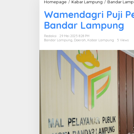
Homepage
/
Kabar Lampung
/
Bandar Lamp
Wamendagri Puji P
Bandar Lampung
Redaksi
29 Mei 2025 8:28 PM
Bandar Lampung
,
Daerah
,
Kabar Lampung
5 Views