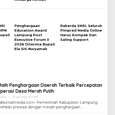
MSI
Penghargaan
Rakerda SMSI, Seluruh
HPN
Education Award
Pimpred Media Online
opoli
Lampung Post
Harus Kompak Dan
Executive Forum II
Saling Support
2026 Diterima Bupati
Ela Siti Nuryamah
aih Penghargaan Daerah Terbaik Percepatan
erasi Desa Merah Putih
rkini
|
21 Juli 2026 5:17 PM
klumatmedia.com- Pemerintah Kabupaten Lampung
rehkan prestasi dengan meraih penghargaan