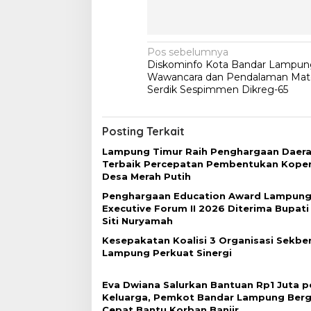
N
Pos sebelumnya
Diskominfo Kota Bandar Lampung
a
Wawancara dan Pendalaman Mat
v
Serdik Sespimmen Dikreg-65
i
g
Posting Terkait
a
Lampung Timur Raih Penghargaan Daer
Terbaik Percepatan Pembentukan Koper
s
Desa Merah Putih
i
Penghargaan Education Award Lampung
p
Executive Forum II 2026 Diterima Bupati
Siti Nuryamah
o
Kesepakatan Koalisi 3 Organisasi Sekber
s
Lampung Perkuat Sinergi
Eva Dwiana Salurkan Bantuan Rp1 Juta p
Keluarga, Pemkot Bandar Lampung Berg
Cepat Bantu Korban Banjir