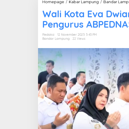
Homepage
/
Kabar Lampung
/
Bandar Lamp
Wali Kota Eva Dwia
Pengurus ABPEDNAS
Redaksi
12 November 2025 5:43 PM
Bandar Lampung
22 Views