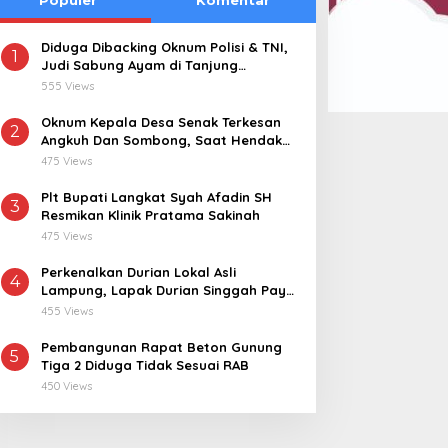
Diduga Dibacking Oknum Polisi & TNI,
1
Judi Sabung Ayam di Tanjung
Kemuning “Kebal Hukum”
555 Views
Oknum Kepala Desa Senak Terkesan
2
Angkuh Dan Sombong, Saat Hendak
Dikonfirmasi Realisasi Dana Desa 2021-
475 Views
2024
Plt Bupati Langkat Syah Afadin SH
3
Resmikan Klinik Pratama Sakinah
475 Views
Perkenalkan Durian Lokal Asli
4
Lampung, Lapak Durian Singgah Pay
kini Hadir di Lampung Timur
455 Views
Pembangunan Rapat Beton Gunung
5
Tiga 2 Diduga Tidak Sesuai RAB
450 Views