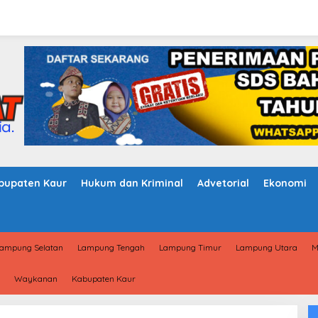
bupaten Kaur
Hukum dan Kriminal
Advetorial
Ekonomi
ampung Selatan
Lampung Tengah
Lampung Timur
Lampung Utara
M
Waykanan
Kabupaten Kaur