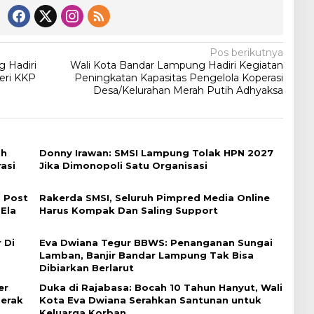
Pos berikutnya
 Hadiri
Wali Kota Bandar Lampung Hadiri Kegiatan
eri KKP
Peningkatan Kapasitas Pengelola Koperasi
Desa/Kelurahan Merah Putih Adhyaksa
ah
Donny Irawan: SMSI Lampung Tolak HPN 2027
asi
Jika Dimonopoli Satu Organisasi
 Post
Rakerda SMSI, Seluruh Pimpred Media Online
 Ela
Harus Kompak Dan Saling Support
 Di
Eva Dwiana Tegur BBWS: Penanganan Sungai
Lamban, Banjir Bandar Lampung Tak Bisa
Dibiarkan Berlarut
er
Duka di Rajabasa: Bocah 10 Tahun Hanyut, Wali
erak
Kota Eva Dwiana Serahkan Santunan untuk
Keluarga Korban