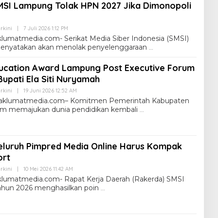
MSI Lampung Tolak HPN 2027 Jika Dimonopoli
rkini
|
7 Juli 2026 1:12 PM
umatmedia.com- Serikat Media Siber Indonesia (SMSI)
enyatakan akan menolak penyelenggaraan
ucation Award Lampung Post Executive Forum
Bupati Ela Siti Nuryamah
rkini
|
19 Juni 2026 12:52 AM
klumatmedia.com– Komitmen Pemerintah Kabupaten
m memajukan dunia pendidikan kembali
eluruh Pimpred Media Online Harus Kompak
ort
rkini
|
10 Mei 2026 11:42 AM
umatmedia.com- Rapat Kerja Daerah (Rakerda) SMSI
ahun 2026 menghasilkan poin