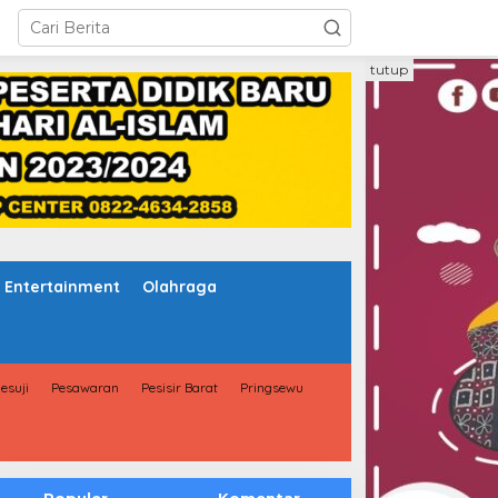
tutup
Entertainment
Olahraga
esuji
Pesawaran
Pesisir Barat
Pringsewu
Populer
Komentar