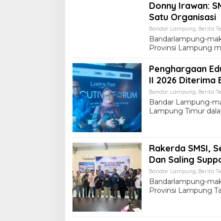
Donny Irawan: S
Satu Organisasi
Bandar Lampung
,
Berita Te
Bandarlampung-makl
Provinsi Lampung m
Penghargaan Ed
II 2026 Diterima 
Bandar Lampung
,
Berita Te
Bandar Lampung-ma
Lampung Timur dala
Rakerda SMSI, S
Dan Saling Supp
Bandar Lampung
,
Berita Te
Bandarlampung-makl
Provinsi Lampung T