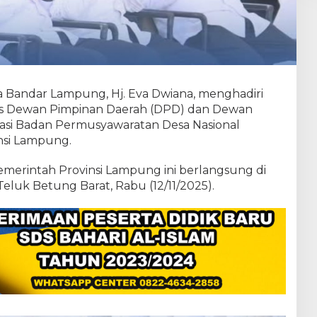
n
g
u
k
u
h
a
a Bandar Lampung, Hj. Eva Dwiana, menghadiri
n
P
 Dewan Pimpinan Daerah (DPD) dan Dewan
e
asi Badan Permusyawaratan Desa Nasional
n
nsi Lampung.
g
u
emerintah Provinsi Lampung ini berlangsung di
r
u
eluk Betung Barat, Rabu (12/11/2025).
s
A
B
P
E
D
N
A
S
P