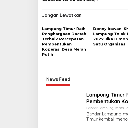
Jangan Lewatkan
Lampung Timur Raih
Donny Irawan: S
Penghargaan Daerah
Lampung Tolak 
Terbaik Percepatan
2027 Jika Dimon
Pembentukan
Satu Organisasi
Koperasi Desa Merah
Putih
News Feed
Lampung Timur R
Pembentukan Kop
Bandar Lampung
,
Berita Te
Bandar Lampung-ma
Timur kembali meno