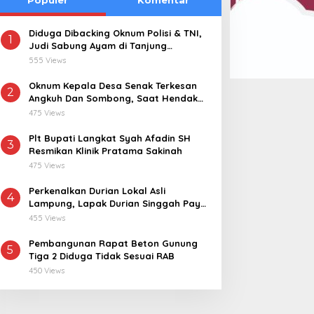
Diduga Dibacking Oknum Polisi & TNI,
1
Judi Sabung Ayam di Tanjung
Kemuning “Kebal Hukum”
555 Views
Oknum Kepala Desa Senak Terkesan
2
Angkuh Dan Sombong, Saat Hendak
Dikonfirmasi Realisasi Dana Desa 2021-
475 Views
2024
Plt Bupati Langkat Syah Afadin SH
3
Resmikan Klinik Pratama Sakinah
475 Views
Perkenalkan Durian Lokal Asli
4
Lampung, Lapak Durian Singgah Pay
kini Hadir di Lampung Timur
455 Views
Pembangunan Rapat Beton Gunung
5
Tiga 2 Diduga Tidak Sesuai RAB
450 Views