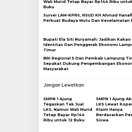
Wali Murid Tetap Bayar Rp144 Ribu untuk
s
Buku
i
Survei LAM-KPRS, RSUD KH Ahmad Hanaf
p
Perkuat Budaya Mutu Dan Keselamatan 
o
s
Bupati Ela Siti Nuryamah: Jadikan Kakao
Identitas Dan Penggerak Ekonomi Lamp
Timur
BRI Regional 5 Dan Pemkab Lampung Ti
Sepakat Dukung Pengembangan Ekono
Masyarakat
Jangan Lewatkan
SMPN 1 Ajung
SMPN 1 Ajung Aku
Tegaskan Tak Jual
LKS Lewat Koper
LKS, Namun Wali Murid
Klaim Hanya
Tetap Bayar Rp144
Berdasarkan Pe
Ribu untuk 12 Buku
Siswa