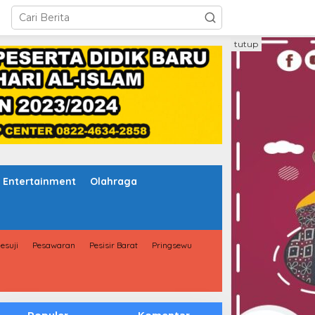
tutup
Entertainment
Olahraga
esuji
Pesawaran
Pesisir Barat
Pringsewu
Populer
Komentar