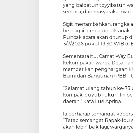
yang baldatun toyyibatun w
sentosa, dan masyarakatnya se
Sigit menambahkan, rangkaia
berbagai lomba untuk anak-
Puncak acara akan ditutup 
3/7/2026 pukul 19.30 WIB di B
Sementara itu, Camat Way Bu
kekompakan warga Desa Taman
memberikan penghargaan khus
Bumi dan Bangunan (PBB) 1
“Selamat ulang tahun ke-75 u
kompak, guyub rukun. Ini b
daerah,” kata Lusi Aprina.
Ia berharap semangat kebers
“Tetap semangat Bapak-Ibu
akan lebih baik lagi, wargan