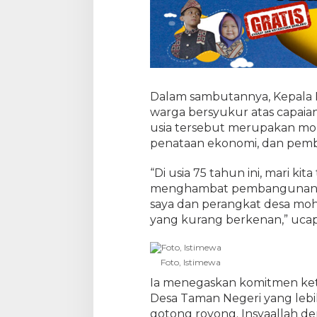
n
N
e
g
e
r
i
Dalam sambutannya, Kepala D
warga bersyukur atas capaian
usia tersebut merupakan 
penataan ekonomi, dan pem
“Di usia 75 tahun ini, mari k
menghambat pembangunan. Se
saya dan perangkat desa moh
yang kurang berkenan,” ucap S
Foto, Istimewa
Ia menegaskan komitmen ke
Desa Taman Negeri yang lebih 
gotong royong. Insyaallah de