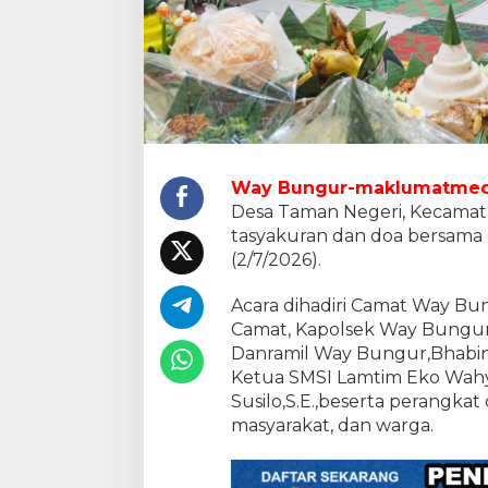
l
a
m
R
a
n
g
k
a
H
Way Bungur-maklumatmed
U
Desa Taman Negeri, Kecama
T
tasyakuran dan doa bersama 
k
(2/7/2026).
e
-
7
Acara dihadiri Camat Way Bun
5
Camat, Kapolsek Way Bungur 
D
Danramil Way Bungur,Bhabin
e
Ketua SMSI Lamtim Eko Wahyu
s
Susilo,S.E.,beserta perangka
a
T
masyarakat, dan warga.
a
m
a