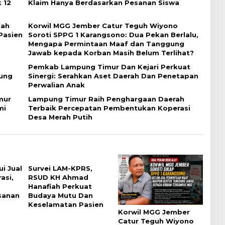
 12
Klaim Hanya Berdasarkan Pesanan Siswa
iah
Korwil MGG Jember Catur Teguh Wiyono
Pasien
Soroti SPPG 1 Karangsono: Dua Pekan Berlalu,
Mengapa Permintaan Maaf dan Tanggung
Jawab kepada Korban Masih Belum Terlihat?
Pemkab Lampung Timur Dan Kejari Perkuat
ung
Sinergi: Serahkan Aset Daerah Dan Penetapan
Perwalian Anak
mur
Lampung Timur Raih Penghargaan Daerah
mi
Terbaik Percepatan Pembentukan Koperasi
Desa Merah Putih
i Jual
Survei LAM-KPRS,
asi,
RSUD KH Ahmad
Hanafiah Perkuat
sanan
Budaya Mutu Dan
Keselamatan Pasien
Korwil MGG Jember
Catur Teguh Wiyono