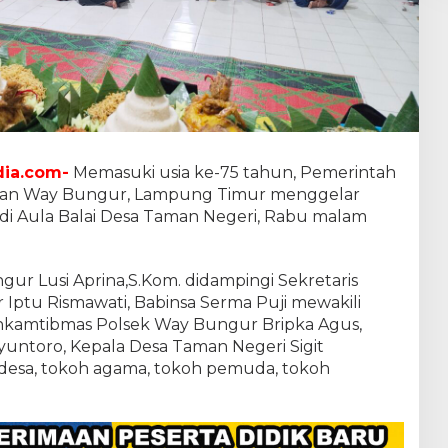
ia.com-
Memasuki usia ke-75 tahun, Pemerintah
tan Way Bungur, Lampung Timur menggelar
di Aula Balai Desa Taman Negeri, Rabu malam
gur Lusi Aprina,S.Kom. didampingi Sekretaris
Iptu Rismawati, Babinsa Serma Puji mewakili
kamtibmas Polsek Way Bungur Bripka Agus,
ntoro, Kepala Desa Taman Negeri Sigit
t desa, tokoh agama, tokoh pemuda, tokoh