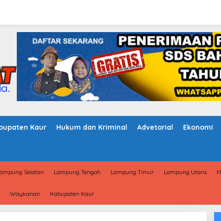
bupaten Kaur
Hukum dan Kriminal
Advetorial
Ekonomi
ampung Selatan
Lampung Tengah
Lampung Timur
Lampung Utara
M
Waykanan
Kabupaten Kaur