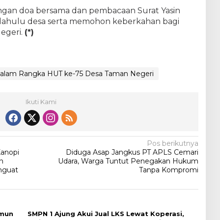
ngan doa bersama dan pembacaan Surat Yasin
ahulu desa serta memohon keberkahan bagi
egeri.
(*)
alam Rangka HUT ke-75 Desa Taman Negeri
Ikuti Kami
Pos berikutnya
Kanopi
Diduga Asap Jangkus PT APLS Cemari
n
Udara, Warga Tuntut Penegakan Hukum
nguat
Tanpa Kompromi
amun
SMPN 1 Ajung Akui Jual LKS Lewat Koperasi,