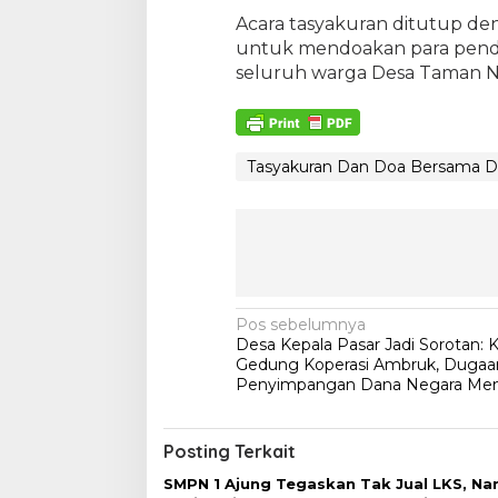
Acara tasyakuran ditutup de
untuk mendoakan para pend
seluruh warga Desa Taman N
Tasyakuran Dan Doa Bersama D
N
Pos sebelumnya
Desa Kepala Pasar Jadi Sorotan: 
a
Gedung Koperasi Ambruk, Dugaa
v
Penyimpangan Dana Negara Me
i
g
Posting Terkait
a
SMPN 1 Ajung Tegaskan Tak Jual LKS, N