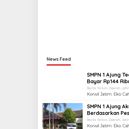
News Feed
SMPN 1 Ajung Te
Bayar Rp144 Rib
Berita Terkini
,
Daerah
,
Jati
Korwil Jatim: Eko 
SMPN 1 Ajung Ak
Berdasarkan Pe
Berita Terkini
,
Daerah
,
Jati
Korwil Jatim: Eko C