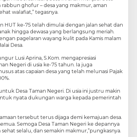
a rabbun ghofur – desa yang makmur, aman
hat walafiat,” tegasnya.
n HUT ke-75 telah dimulai dengan jalan sehat dan
anak hingga dewasa yang berlangsung meriah.
dengan pagelaran wayang kulit pada Kamis malam
alai Desa.
ngur Lusi Aprina, S.Kom. mengapresiasi
 Negeri di usia ke-75 tahun. Ia juga
us atas capaian desa yang telah melunasi Pajak
00%.
ntuk Desa Taman Negeri. Di usia ini justru makin
entuk nyata dukungan warga kepada pemerintah
amaan tersebut terus dijaga demi kemajuan desa.
 semua. Semoga Desa Taman Negeri ke depannya
ya sehat selalu, dan semakin makmur,”pungkasnya.