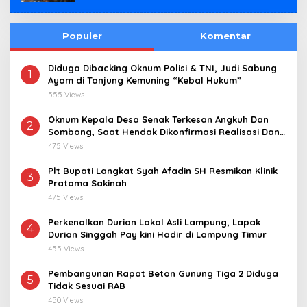
Populer
Komentar
Diduga Dibacking Oknum Polisi & TNI, Judi Sabung
1
Ayam di Tanjung Kemuning “Kebal Hukum”
555 Views
Oknum Kepala Desa Senak Terkesan Angkuh Dan
2
Sombong, Saat Hendak Dikonfirmasi Realisasi Dana
Desa 2021-2024
475 Views
Plt Bupati Langkat Syah Afadin SH Resmikan Klinik
3
Pratama Sakinah
475 Views
Perkenalkan Durian Lokal Asli Lampung, Lapak
4
Durian Singgah Pay kini Hadir di Lampung Timur
455 Views
Pembangunan Rapat Beton Gunung Tiga 2 Diduga
5
Tidak Sesuai RAB
450 Views