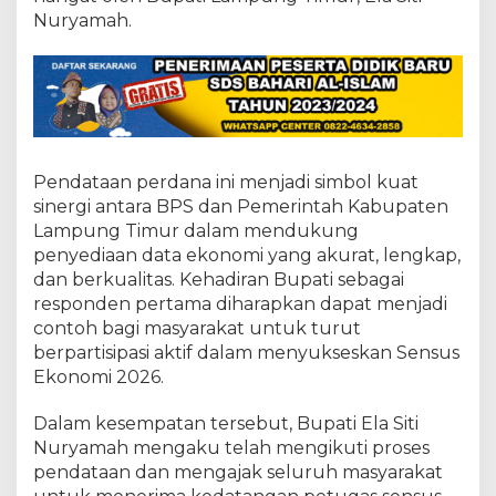
B
Nuryamah.
u
p
a
t
i
E
l
a
Pendataan perdana ini menjadi simbol kuat
S
i
sinergi antara BPS dan Pemerintah Kabupaten
t
Lampung Timur dalam mendukung
i
penyediaan data ekonomi yang akurat, lengkap,
N
dan berkualitas. Kehadiran Bupati sebagai
u
r
responden pertama diharapkan dapat menjadi
y
contoh bagi masyarakat untuk turut
a
berpartisipasi aktif dalam menyukseskan Sensus
m
Ekonomi 2026.
a
h
Dalam kesempatan tersebut, Bupati Ela Siti
Nuryamah mengaku telah mengikuti proses
pendataan dan mengajak seluruh masyarakat