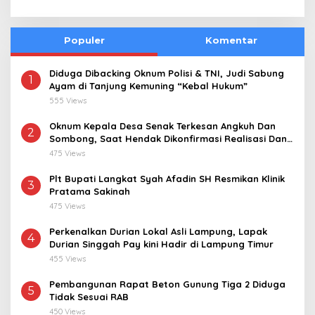
Populer
Komentar
Diduga Dibacking Oknum Polisi & TNI, Judi Sabung
1
Ayam di Tanjung Kemuning “Kebal Hukum”
555 Views
Oknum Kepala Desa Senak Terkesan Angkuh Dan
2
Sombong, Saat Hendak Dikonfirmasi Realisasi Dana
Desa 2021-2024
475 Views
Plt Bupati Langkat Syah Afadin SH Resmikan Klinik
3
Pratama Sakinah
475 Views
Perkenalkan Durian Lokal Asli Lampung, Lapak
4
Durian Singgah Pay kini Hadir di Lampung Timur
455 Views
Pembangunan Rapat Beton Gunung Tiga 2 Diduga
5
Tidak Sesuai RAB
450 Views