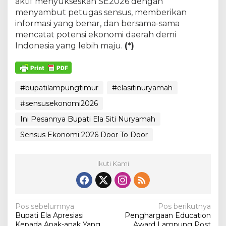
aktif menyukseskan SE2026 dengan
menyambut petugas sensus, memberikan
informasi yang benar, dan bersama-sama
mencatat potensi ekonomi daerah demi
Indonesia yang lebih maju.
(*)
#bupatilampungtimur
#elasitinuryamah
#sensusekonomi2026
Ini Pesannya Bupati Ela Siti Nuryamah
Sensus Ekonomi 2026 Door To Door
Ikuti Kami
N
Pos sebelumnya
Pos berikutnya
Bupati Ela Apresiasi
Penghargaan Education
a
Kepada Anak-anak Yang
Award Lampung Post