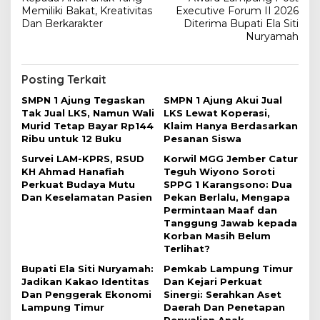
v
Memiliki Bakat, Kreativitas
Executive Forum II 2026
Dan Berkarakter
Diterima Bupati Ela Siti
i
Nuryamah
g
a
Posting Terkait
s
SMPN 1 Ajung Tegaskan
SMPN 1 Ajung Akui Jual
i
Tak Jual LKS, Namun Wali
LKS Lewat Koperasi,
Murid Tetap Bayar Rp144
Klaim Hanya Berdasarkan
p
Ribu untuk 12 Buku
Pesanan Siswa
o
Survei LAM-KPRS, RSUD
Korwil MGG Jember Catur
s
KH Ahmad Hanafiah
Teguh Wiyono Soroti
Perkuat Budaya Mutu
SPPG 1 Karangsono: Dua
Dan Keselamatan Pasien
Pekan Berlalu, Mengapa
Permintaan Maaf dan
Tanggung Jawab kepada
Korban Masih Belum
Terlihat?
Bupati Ela Siti Nuryamah:
Pemkab Lampung Timur
Jadikan Kakao Identitas
Dan Kejari Perkuat
Dan Penggerak Ekonomi
Sinergi: Serahkan Aset
Lampung Timur
Daerah Dan Penetapan