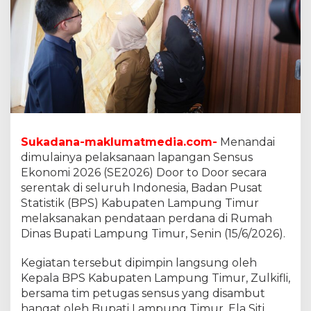
2
6
D
o
o
r
T
o
D
o
o
Sukadana-maklumatmedia.com-
Menandai
r
dimulainya pelaksanaan lapangan Sensus
,
Ekonomi 2026 (SE2026) Door to Door secara
I
serentak di seluruh Indonesia, Badan Pusat
n
i
Statistik (BPS) Kabupaten Lampung Timur
P
melaksanakan pendataan perdana di Rumah
e
Dinas Bupati Lampung Timur, Senin (15/6/2026).
s
a
Kegiatan tersebut dipimpin langsung oleh
n
n
Kepala BPS Kabupaten Lampung Timur, Zulkifli,
y
bersama tim petugas sensus yang disambut
a
hangat oleh Bupati Lampung Timur, Ela Siti