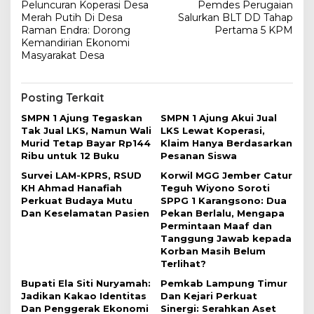
Peluncuran Koperasi Desa
Pemdes Perugaian
a
Merah Putih Di Desa
Salurkan BLT DD Tahap
v
Raman Endra: Dorong
Pertama 5 KPM
Kemandirian Ekonomi
i
Masyarakat Desa
g
a
Posting Terkait
s
SMPN 1 Ajung Tegaskan
SMPN 1 Ajung Akui Jual
i
Tak Jual LKS, Namun Wali
LKS Lewat Koperasi,
Murid Tetap Bayar Rp144
Klaim Hanya Berdasarkan
p
Ribu untuk 12 Buku
Pesanan Siswa
o
Survei LAM-KPRS, RSUD
Korwil MGG Jember Catur
s
KH Ahmad Hanafiah
Teguh Wiyono Soroti
Perkuat Budaya Mutu
SPPG 1 Karangsono: Dua
Dan Keselamatan Pasien
Pekan Berlalu, Mengapa
Permintaan Maaf dan
Tanggung Jawab kepada
Korban Masih Belum
Terlihat?
Bupati Ela Siti Nuryamah:
Pemkab Lampung Timur
Jadikan Kakao Identitas
Dan Kejari Perkuat
Dan Penggerak Ekonomi
Sinergi: Serahkan Aset