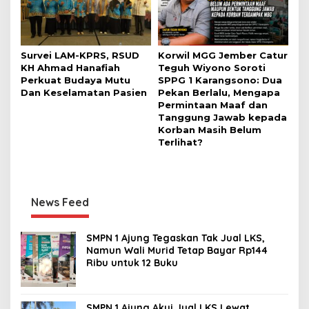
Survei LAM-KPRS, RSUD
Korwil MGG Jember Catur
KH Ahmad Hanafiah
Teguh Wiyono Soroti
Perkuat Budaya Mutu
SPPG 1 Karangsono: Dua
Dan Keselamatan Pasien
Pekan Berlalu, Mengapa
Permintaan Maaf dan
Tanggung Jawab kepada
Korban Masih Belum
Terlihat?
News Feed
SMPN 1 Ajung Tegaskan Tak Jual LKS,
Namun Wali Murid Tetap Bayar Rp144
Ribu untuk 12 Buku
SMPN 1 Ajung Akui Jual LKS Lewat