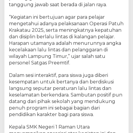
R
tanggung jawab saat berada di jalan raya.
a
m
“Kegiatan ini bertujuan agar para pelajar
a
n
mengetahui adanya pelaksanaan Operasi Patuh
U
Krakatau 2025, serta meningkatnya kepatuhan
t
dan disiplin berlalu lintas di kalangan pelajar.
a
Harapan utamanya adalah menurunnya angka
r
a
kecelakaan lalu lintas dan pelanggaran di
wilayah Lampung Timur,” ujar salah satu
personel Satgas Preemtif.
Dalam sesi interaktif, para siswa juga diberi
kesempatan untuk bertanya dan berdiskusi
langsung seputar peraturan lalu lintas dan
keselamatan berkendara. Sambutan positif pun
datang dari pihak sekolah yang mendukung
penuh program ini sebagai bagian dari
pendidikan karakter bagi para siswa.
Kepala SMK Negeri 1 Raman Utara