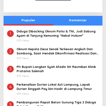
Populer
Komentar
Diduga Dibacking Oknum Polisi & TNI, Judi Sabung
1
Ayam di Tanjung Kemuning “Kebal Hukum”
555 Views
Oknum Kepala Desa Senak Terkesan Angkuh Dan
2
Sombong, Saat Hendak Dikonfirmasi Realisasi Dana
Desa 2021-2024
475 Views
Plt Bupati Langkat Syah Afadin SH Resmikan Klinik
3
Pratama Sakinah
475 Views
Perkenalkan Durian Lokal Asli Lampung, Lapak
4
Durian Singgah Pay kini Hadir di Lampung Timur
455 Views
Pembangunan Rapat Beton Gunung Tiga 2 Diduga
5