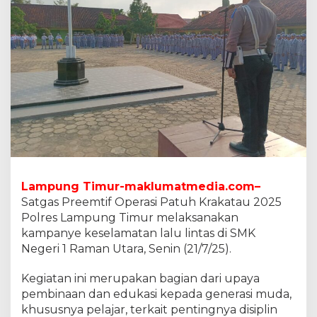
m
u
r
G
e
l
a
r
K
a
m
p
a
n
Lampung Timur-maklumatmedia.com–
y
Satgas Preemtif Operasi Patuh Krakatau 2025
e
K
Polres Lampung Timur melaksanakan
e
kampanye keselamatan lalu lintas di SMK
s
Negeri 1 Raman Utara, Senin (21/7/25).
e
l
Kegiatan ini merupakan bagian dari upaya
a
m
pembinaan dan edukasi kepada generasi muda,
a
khususnya pelajar, terkait pentingnya disiplin