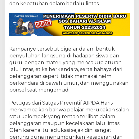
t
dan kepatuhan dalam berlalu lintas.
a
n
L
a
l
u
L
i
Kampanye tersebut digelar dalam bentuk
n
penyuluhan langsung di hadapan siswa dan
t
a
guru, dengan materi yang mencakup aturan
s
lalu lintas, etika berkendara, serta bahaya dari
d
pelanggaran seperti tidak memakai helm,
i
berkendara di bawah umur, dan menggunakan
S
ponsel saat mengemudi.
M
K
N
Petugas dari Satgas Preemtif AIPDA Haris
e
menyampaikan bahwa pelajar merupakan salah
g
satu kelompok yang rentan terlibat dalam
e
pelanggaran maupun kecelakaan lalu lintas.
r
i
Oleh karena itu, edukasi sejak dini sangat
1
penting guna menumbuhkan kesadaran dan