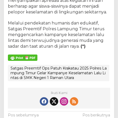
menyampaikan apresiasi atas kegiatan ini dan
berharap agar siswa-siswinya dapat menjadi
pelopor keselamatan di lingkungan sekitarnya.
Melalui pendekatan humanis dan edukatif,
Satgas Preemtif Polres Lampung Timur terus
menggencarkan kampanye keselamatan lalu
lintas demi terwujudnya generasi muda yang
sadar dan taat aturan di jalan raya.
(*)
Satgas Preemtif Ops Patuh Krakatau 2025 Polres La
mpung Timur Gelar Kampanye Keselamatan Lalu Li
ntas di SMK Negeri 1 Raman Utara
Ikuti Kami
N
Pos sebelumnya
Pos berikutnya