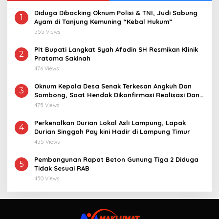
Diduga Dibacking Oknum Polisi & TNI, Judi Sabung
1
Ayam di Tanjung Kemuning “Kebal Hukum”
555 Views
Plt Bupati Langkat Syah Afadin SH Resmikan Klinik
2
Pratama Sakinah
476 Views
Oknum Kepala Desa Senak Terkesan Angkuh Dan
3
Sombong, Saat Hendak Dikonfirmasi Realisasi Dana
Desa 2021-2024
475 Views
Perkenalkan Durian Lokal Asli Lampung, Lapak
4
Durian Singgah Pay kini Hadir di Lampung Timur
455 Views
Pembangunan Rapat Beton Gunung Tiga 2 Diduga
5
Tidak Sesuai RAB
450 Views