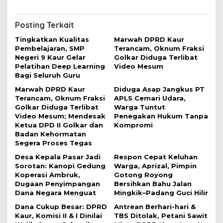
i
g
Posting Terkait
a
Tingkatkan Kualitas
Marwah DPRD Kaur
s
Pembelajaran, SMP
Terancam, Oknum Fraksi
i
Negeri 9 Kaur Gelar
Golkar Diduga Terlibat
Pelatihan Deep Learning
Video Mesum
p
Bagi Seluruh Guru
o
Marwah DPRD Kaur
Diduga Asap Jangkus PT
s
Terancam, Oknum Fraksi
APLS Cemari Udara,
Golkar Diduga Terlibat
Warga Tuntut
Video Mesum; Mendesak
Penegakan Hukum Tanpa
Ketua DPD II Golkar dan
Kompromi
Badan Kehormatan
Segera Proses Tegas
Desa Kepala Pasar Jadi
Respon Cepat Keluhan
Sorotan: Kanopi Gedung
Warga, Aprizal, Pimpin
Koperasi Ambruk,
Gotong Royong
Dugaan Penyimpangan
Bersihkan Bahu Jalan
Dana Negara Menguat
Mingkik–Padang Guci Hilir
Dana Cukup Besar: DPRD
Antrean Berhari-hari &
Kaur, Komisi II & I Dinilai
TBS Ditolak, Petani Sawit