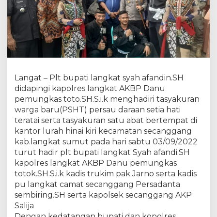
o
l
r
e
s
L
a
n
Langat – Plt bupati langkat syah afandin.SH
g
k
didapingi kapolres langkat AKBP Danu
a
pemungkas toto.SH.S.i.k menghadiri tasyakuran
t
warga baru(PSHT) persau daraan setia hati
H
teratai serta tasyakuran satu abat bertempat di
a
d
kantor lurah hinai kiri kecamatan secanggang
i
kab.langkat sumut pada hari sabtu 03/09/2022
r
turut hadir plt bupati langkat Syah afandi.SH
i
kapolres langkat AKBP Danu pemungkas
T
totok.SH.S.i.k kadis trukim pak Jarno serta kadis
a
s
pu langkat camat secanggang Persadanta
y
sembiring.SH serta kapolsek secanggang AKP
a
Salija
k
Dengan kedatangan bupati dan kopolres