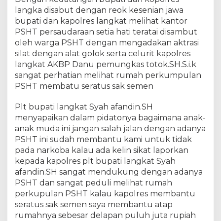
u
r
langka disabut dengan reok kesenian jawa
a
bupati dan kapolres langkat melihat kantor
n
PSHT persaudaraan setia hati teratai disambut
P
oleh warga PSHT dengan mengadakan aktrasi
S
silat dengan alat golok serta celurit kapolres
H
T
langkat AKBP Danu pemungkas totok.SH.S.i.k
sangat perhatian melihat rumah perkumpulan
PSHT membatu seratus sak semen
Plt bupati langkat Syah afandin.SH
menyapaikan dalam pidatonya bagaimana anak-
anak muda ini jangan salah jalan dengan adanya
PSHT ini sudah membantu kami untuk tidak
pada narkoba kalau ada kelin sikat laporkan
kepada kapolres plt bupati langkat Syah
afandin.SH sangat mendukung dengan adanya
PSHT dan sangat peduli melihat rumah
perkupulan PSHT kalau kapolres membantu
seratus sak semen saya membantu atap
rumahnya sebesar delapan puluh juta rupiah