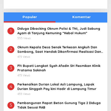
Populer
Komentar
Diduga Dibacking Oknum Polisi & TNI, Judi Sabung
1
Ayam di Tanjung Kemuning “Kebal Hukum”
555 Views
Oknum Kepala Desa Senak Terkesan Angkuh Dan
2
Sombong, Saat Hendak Dikonfirmasi Realisasi Dana
Desa 2021-2024
475 Views
Plt Bupati Langkat Syah Afadin SH Resmikan Klinik
3
Pratama Sakinah
475 Views
Perkenalkan Durian Lokal Asli Lampung, Lapak
4
Durian Singgah Pay kini Hadir di Lampung Timur
455 Views
Pembangunan Rapat Beton Gunung Tiga 2 Diduga
5
Tidak Sesuai RAB