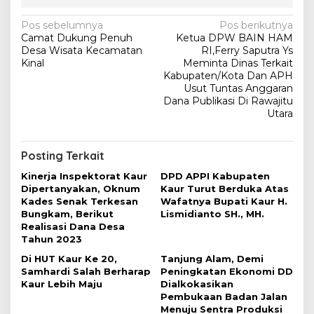
N
Pos sebelumnya
Pos berikutnya
Camat Dukung Penuh
Ketua DPW BAIN HAM
a
Desa Wisata Kecamatan
RI,Ferry Saputra Ys
v
Kinal
Meminta Dinas Terkait
Kabupaten/Kota Dan APH
i
Usut Tuntas Anggaran
Dana Publikasi Di Rawajitu
g
Utara
a
s
Posting Terkait
i
Kinerja Inspektorat Kaur
DPD APPI Kabupaten
p
Dipertanyakan, Oknum
Kaur Turut Berduka Atas
o
Kades Senak Terkesan
Wafatnya Bupati Kaur H.
Bungkam, Berikut
Lismidianto SH., MH.
s
Realisasi Dana Desa
Tahun 2023
Di HUT Kaur Ke 20,
Tanjung Alam, Demi
Samhardi Salah Berharap
Peningkatan Ekonomi DD
Kaur Lebih Maju
Dialkokasikan
Pembukaan Badan Jalan
Menuju Sentra Produksi