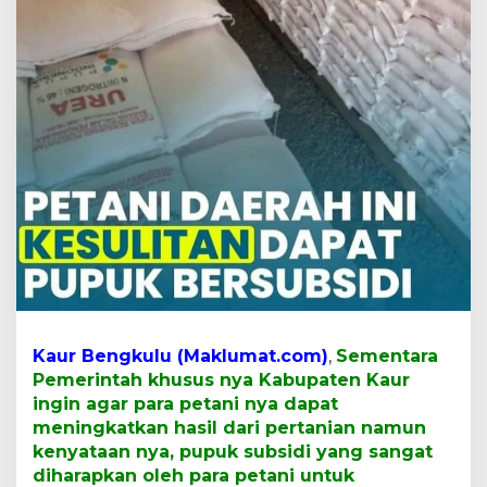
r
i
t
"
k
e
l
u
h
k
a
n
L
a
n
g
k
a
Kaur Bengkulu (Maklumat.com)
,
S
ementara
n
Pemerintah khusus nya Kabupaten Kaur
y
ingin agar para petani nya dapat
a
meningkatkan hasil dari pertanian namun
P
u
kenyataan nya, pupuk subsidi yang sangat
p
diharapkan oleh para petani untuk