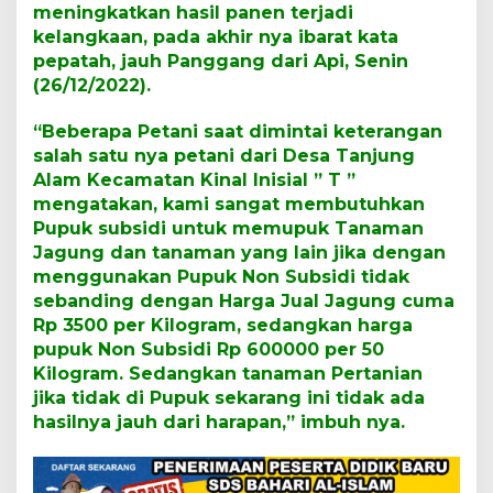
u
meningkatkan hasil panen terjadi
k
kelangkaan, pada akhir nya ibarat kata
s
pepatah, jauh Panggang dari Api, Senin
u
b
(26/12/2022).
s
i
“Beberapa Petani saat dimintai keterangan
d
salah satu nya petani dari Desa Tanjung
i
Alam Kecamatan Kinal Inisial ” T ”
mengatakan, kami sangat membutuhkan
Pupuk subsidi untuk memupuk Tanaman
Jagung dan tanaman yang lain jika dengan
menggunakan Pupuk Non Subsidi tidak
sebanding dengan Harga Jual Jagung cuma
Rp 3500 per Kilogram, sedangkan harga
pupuk Non Subsidi Rp 600000 per 50
Kilogram. Sedangkan tanaman Pertanian
jika tidak di Pupuk sekarang ini tidak ada
hasilnya jauh dari harapan,” imbuh nya.