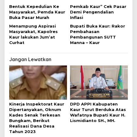
Bentuk Kepedulian Ke
Pemkab Kaur” Cek Pasar
Masyarakat, Pemda Kaur
Demi Pengendalian
Buka Pasar Murah
Inflasi
Menampung Aspirasi
Bupati Buka Kaur: Rakor
Masyarakat, Kapolres
Pembahasan
Kaur lakukan Jum’at
Pembangunan SUTT
Curhat
Manna – Kaur
Jangan Lewatkan
Kinerja Inspektorat Kaur
DPD APPI Kabupaten
Dipertanyakan, Oknum
Kaur Turut Berduka Atas
Kades Senak Terkesan
Wafatnya Bupati Kaur H.
Bungkam, Berikut
Lismidianto SH., MH.
Realisasi Dana Desa
Tahun 2023