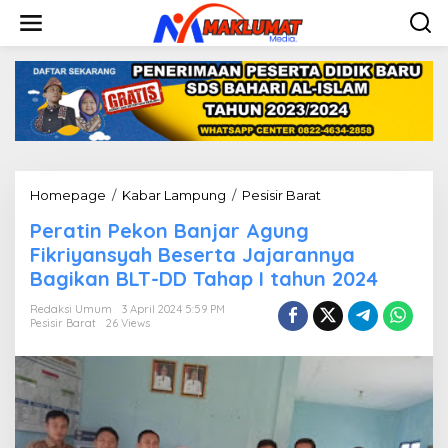
L
e
w
a
t
i
k
e
k
o
n
Homepage
/
Kabar Lampung
/
Pesisir Barat
P
t
e
e
Peratin Pekon Banjar Agung
r
n
a
Fikriyansyah Beserta Jajarannya
t
Bagikan BLT-DD Tahap I tahun 2024
i
n
Redaksi Umum
3 April 2024 5:59 PM
P
Pesisir Barat
26 Views
e
k
o
n
B
a
n