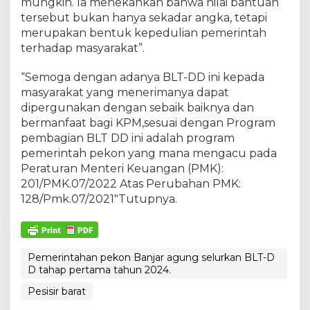
mungkin. Ia menekankan bahwa nilai bantuan
D
T
tersebut bukan hanya sekadar angka, tetapi
a
merupakan bentuk kepedulian pemerintah
h
terhadap masyarakat”.
a
p
“Semoga dengan adanya BLT-DD ini kepada
I
t
masyarakat yang menerimanya dapat
a
dipergunakan dengan sebaik baiknya dan
h
bermanfaat bagi KPM,sesuai dengan Program
u
pembagian BLT DD ini adalah program
n
2
pemerintah pekon yang mana mengacu pada
0
Peraturan Menteri Keuangan (PMK):
2
201/PMK.07/2022 Atas Perubahan PMK:
4
128/Pmk.07/2021″Tutupnya.
Pemerintahan pekon Banjar agung selurkan BLT-D
D tahap pertama tahun 2024.
Pesisir barat