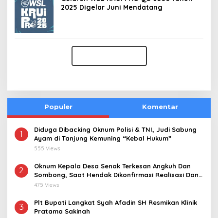
2025 Digelar Juni Mendatang
Populer
Komentar
Diduga Dibacking Oknum Polisi & TNI, Judi Sabung
1
Ayam di Tanjung Kemuning “Kebal Hukum”
555 Views
Oknum Kepala Desa Senak Terkesan Angkuh Dan
2
Sombong, Saat Hendak Dikonfirmasi Realisasi Dana
Desa 2021-2024
475 Views
Plt Bupati Langkat Syah Afadin SH Resmikan Klinik
3
Pratama Sakinah