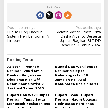
Ikuti Kami
N
Pos sebelumnya
Pos berikutnya
Lubuk Gung Bangun
Peratin Pagar Dalam Eriza
a
Sistem Pembangunan Air
Deska Aryanto Berserta
v
Limbah
Jajaran Bagikan BLT-DD
Tahap Ke- 1 Tahun 2024.
i
g
Posting Terkait
a
Asisten II Pemkab
Bupati Dan Wakil Bupati
s
Pesibar : Zukri Amin
Pesibar Melepas
i
Berikan Penjelasan
Keberangkatan 56
Digelaran Kick Off
Jama’ah Haji Asal
p
Pembinaan Statistik
Kabupaten Pesisir Barat
o
Sektoral Tahun 2025
s
Bupati Dan Wakil Bupati
Bupati – Wakil Bupati
Pesibar : Tinjau Serta
Pesibar : Hadiri Upacara
Mengecek Kesiapan Bus
Peringatan Hardiknas
Armada Pembawa
Dan Harbangnas, Serta