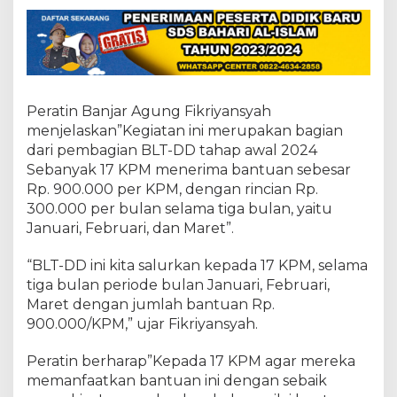
r
t
a
J
a
j
a
Peratin Banjar Agung Fikriyansyah
r
a
menjelaskan”Kegiatan ini merupakan bagian
n
dari pembagian BLT-DD tahap awal 2024
n
Sebanyak 17 KPM menerima bantuan sebesar
y
Rp. 900.000 per KPM, dengan rincian Rp.
a
300.000 per bulan selama tiga bulan, yaitu
B
a
Januari, Februari, dan Maret”.
g
i
“BLT-DD ini kita salurkan kepada 17 KPM, selama
k
tiga bulan periode bulan Januari, Februari,
a
Maret dengan jumlah bantuan Rp.
n
B
900.000/KPM,” ujar Fikriyansyah.
L
T
Peratin berharap”Kepada 17 KPM agar mereka
-
memanfaatkan bantuan ini dengan sebaik
D