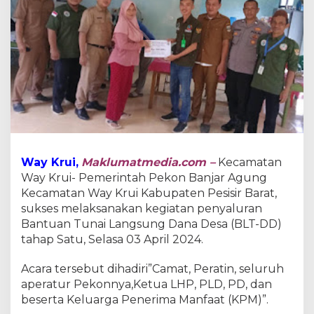
j
a
r
A
g
u
n
g
F
i
k
r
Way Krui,
Maklumatmedia.com –
Kecamatan
i
y
Way Krui- Pemerintah Pekon Banjar Agung
a
Kecamatan Way Krui Kabupaten Pesisir Barat,
n
sukses melaksanakan kegiatan penyaluran
s
Bantuan Tunai Langsung Dana Desa (BLT-DD)
y
tahap Satu, Selasa 03 April 2024.
a
h
B
Acara tersebut dihadiri”Camat, Peratin, seluruh
e
aperatur Pekonnya,Ketua LHP, PLD, PD, dan
s
beserta Keluarga Penerima Manfaat (KPM)”.
e