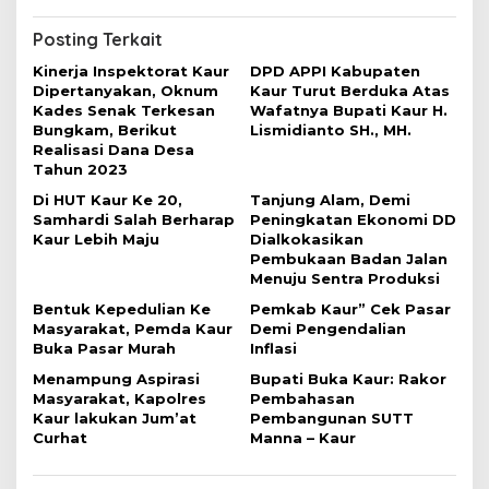
i
g
Posting Terkait
a
Kinerja Inspektorat Kaur
DPD APPI Kabupaten
Dipertanyakan, Oknum
Kaur Turut Berduka Atas
s
Kades Senak Terkesan
Wafatnya Bupati Kaur H.
i
Bungkam, Berikut
Lismidianto SH., MH.
Realisasi Dana Desa
p
Tahun 2023
o
Di HUT Kaur Ke 20,
Tanjung Alam, Demi
s
Samhardi Salah Berharap
Peningkatan Ekonomi DD
Kaur Lebih Maju
Dialkokasikan
Pembukaan Badan Jalan
Menuju Sentra Produksi
Bentuk Kepedulian Ke
Pemkab Kaur” Cek Pasar
Masyarakat, Pemda Kaur
Demi Pengendalian
Buka Pasar Murah
Inflasi
Menampung Aspirasi
Bupati Buka Kaur: Rakor
Masyarakat, Kapolres
Pembahasan
Kaur lakukan Jum’at
Pembangunan SUTT
Curhat
Manna – Kaur