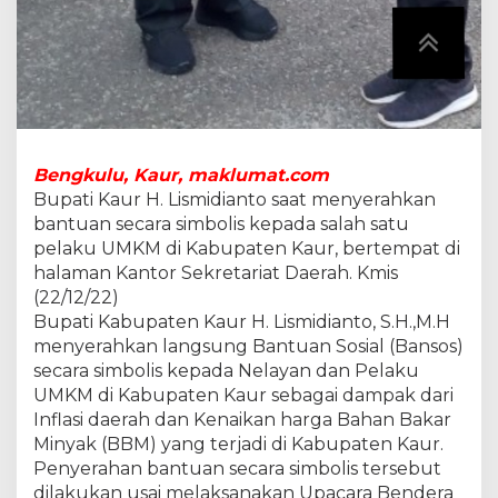
P
e
l
a
k
u
U
M
K
Bengkulu, Kaur, maklumat.com
M
Bupati Kaur H. Lismidianto saat menyerahkan
d
i
bantuan secara simbolis kepada salah satu
K
pelaku UMKM di Kabupaten Kaur, bertempat di
a
halaman Kantor Sekretariat Daerah. Kmis
b
(22/12/22)
u
Bupati Kabupaten Kaur H. Lismidianto, S.H.,M.H
p
a
menyerahkan langsung Bantuan Sosial (Bansos)
t
secara simbolis kepada Nelayan dan Pelaku
e
UMKM di Kabupaten Kaur sebagai dampak dari
n
Inflasi daerah dan Kenaikan harga Bahan Bakar
K
a
Minyak (BBM) yang terjadi di Kabupaten Kaur.
u
Penyerahan bantuan secara simbolis tersebut
r
dilakukan usai melaksanakan Upacara Bendera