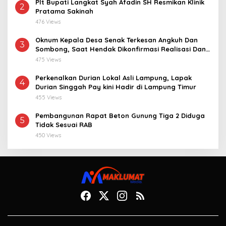
Plt Bupati Langkat Syah Afadin SH Resmikan Klinik
2
Pratama Sakinah
476 Views
Oknum Kepala Desa Senak Terkesan Angkuh Dan
3
Sombong, Saat Hendak Dikonfirmasi Realisasi Dana
Desa 2021-2024
475 Views
Perkenalkan Durian Lokal Asli Lampung, Lapak
4
Durian Singgah Pay kini Hadir di Lampung Timur
455 Views
Pembangunan Rapat Beton Gunung Tiga 2 Diduga
5
Tidak Sesuai RAB
450 Views