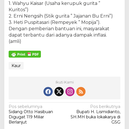
1. Wahyu Kaisar (Usaha kerupuk gurita ”
Kuritos”)
2. Erni Nengsih (Stik gurita ” Jajanan Bu Erni”)
3. Heti Puspitasari (Rempeyek ” Mopija”).
Dengan pemberian bantuan ini, masyarakat
dapat terbantu dari adanya dampak inflasi.
(amli)
Kaur
Ikuti Kami
N
Pos sebelumnya
Pos berikutnya
Sidang Otto Hasibuan
Bupati H. Lismidianto,
a
Digugat 119 Miliar
SH.MH buka lokakarya di
v
Berlanjut
GSG