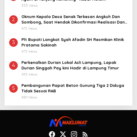
555 Views
Oknum Kepala Desa Senak Terkesan Angkuh Dan
2
Sombong, Saat Hendak Dikonfirmasi Realisasi Dana
Desa 2021-2024
475 Views
Plt Bupati Langkat Syah Afadin SH Resmikan Klinik
3
Pratama Sakinah
475 Views
Perkenalkan Durian Lokal Asli Lampung, Lapak
4
Durian Singgah Pay kini Hadir di Lampung Timur
455 Views
Pembangunan Rapat Beton Gunung Tiga 2 Diduga
5
Tidak Sesuai RAB
450 Views