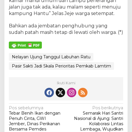
kamar mandi umum dan Lampu penerangan
jalan juga tak ada, kalau malam seperti menuju
kampung Hantu” Jelas Jeje warga setempat.
Bahkan ada jembatan penghubung yang
sudah patah masih tetap di lewati oleh warga. (*)
Nelayan Ujung Tanggul Labuhan Ratu
Pasir Sakti Jadi Skala Perioritas Pemkab Lamtim
Ikuti Kami
N
Pos sebelumnya
Pos berikutnya
Tebar Benih Ikan dengan
Semarak Hari Santri
a
Penuh Cinta, GWI
Nasional di Ajung: Santri
v
Jember, Dinas Perikanan
Kolaborasi Lintas
Bersama Pemdes
Lembaga, Wujudkan