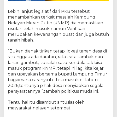
a
b
L
Lebih lanjut legislatif dari PKB tersebut
a
menambahkan terkait masalah Kampung
m
Nelayan Merah Putih (KNMP) dia memastikan
t
usulan telah masuk namun Verifikasi
i
m
merupakan kewenangan pusat dan juga butuh
tanah hibah.
“Bukan dianak tirikan,tetapi lokasi tanah desa di
situ nggak ada daratan, rata -rata tambak dan
lahan gambut, itu salah satu kendala tak bisa
masuk program KNMP, tetapi ini lagi kita kejar
dan upayakan bersama bupati Lampung Timur
bagaimana caranya itu bisa masuk di tahun
2026,tentunya pihak desa menyiapkan segala
persyaratannya “,tambah politikus muda ini.
Tentu hal itu disambut antusias oleh
masyarakat nelayan setempat.