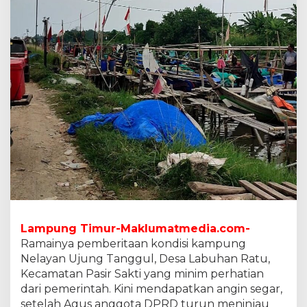
g
g
u
l
L
a
b
u
h
a
n
R
a
t
u
,
P
a
Lampung Timur-Maklumatmedia.com-
s
Ramainya pemberitaan kondisi kampung
i
Nelayan Ujung Tanggul, Desa Labuhan Ratu,
r
S
Kecamatan Pasir Sakti yang minim perhatian
a
dari pemerintah. Kini mendapatkan angin segar,
k
setelah Agus anggota DPRD turun meninjau