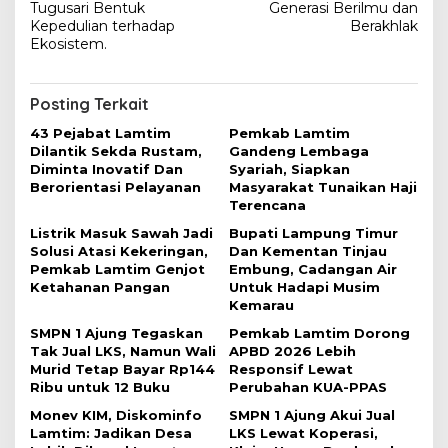
i
Tugusari Bentuk
Generasi Berilmu dan
Kepedulian terhadap
Berakhlak
g
Ekosistem.
a
s
Posting Terkait
i
43 Pejabat Lamtim
Pemkab Lamtim
p
Dilantik Sekda Rustam,
Gandeng Lembaga
o
Diminta Inovatif Dan
Syariah, Siapkan
Berorientasi Pelayanan
Masyarakat Tunaikan Haji
s
Terencana
Listrik Masuk Sawah Jadi
Bupati Lampung Timur
Solusi Atasi Kekeringan,
Dan Kementan Tinjau
Pemkab Lamtim Genjot
Embung, Cadangan Air
Ketahanan Pangan
Untuk Hadapi Musim
Kemarau
SMPN 1 Ajung Tegaskan
Pemkab Lamtim Dorong
Tak Jual LKS, Namun Wali
APBD 2026 Lebih
Murid Tetap Bayar Rp144
Responsif Lewat
Ribu untuk 12 Buku
Perubahan KUA-PPAS
Monev KIM, Diskominfo
SMPN 1 Ajung Akui Jual
Lamtim: Jadikan Desa
LKS Lewat Koperasi,