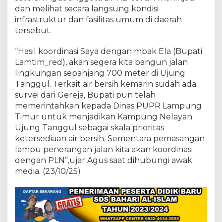
t
dan melihat secara langsung kondisi
i
J
infrastruktur dan fasilitas umum di daerah
a
tersebut.
d
i
“Hasil koordinasi Saya dengan mbak Ela (Bupati
S
Lamtim_red), akan segera kita bangun jalan
k
a
lingkungan sepanjang 700 meter di Ujung
l
Tanggul. Terkait air bersih kemarin sudah ada
a
survei dari Gereja, Bupati pun telah
P
memerintahkan kepada Dinas PUPR Lampung
e
Timur untuk menjadikan Kampung Nelayan
r
i
Ujung Tanggul sebagai skala prioritas
o
ketersediaan air bersih. Sementara pemasangan
r
lampu penerangan jalan kita akan koordinasi
i
dengan PLN”,ujar Agus saat dihubungi awak
t
a
media. (23/10/25)
s
P
e
m
k