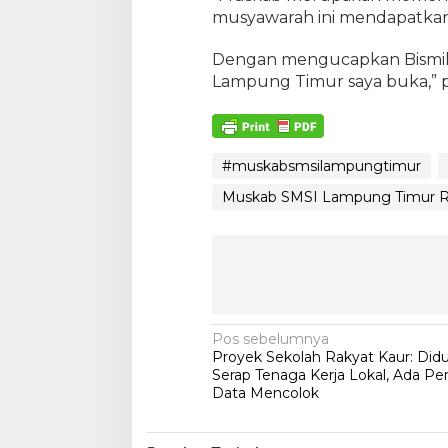
musyawarah ini mendapatkan
Dengan mengucapkan Bismil
Lampung Timur saya buka,” 
#muskabsmsilampungtimur
Muskab SMSI Lampung Timur Re
N
Pos sebelumnya
Proyek Sekolah Rakyat Kaur: Did
a
Serap Tenaga Kerja Lokal, Ada P
v
Data Mencolok
i