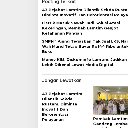
g
Posting Terkait
a
43 Pejabat Lamtim Dilantik Sekda Rust
Diminta Inovatif Dan Berorientasi Pelay
s
Listrik Masuk Sawah Jadi Solusi Atasi
i
Kekeringan, Pemkab Lamtim Genjot
p
Ketahanan Pangan
o
SMPN 1 Ajung Tegaskan Tak Jual LKS, N
Wali Murid Tetap Bayar Rp144 Ribu untuk
s
Buku
Monev KIM, Diskominfo Lamtim: Jadikan
Lebih Dikenal Lewat Media Digital
Jangan Lewatkan
43 Pejabat Lamtim
Dilantik Sekda
Rustam, Diminta
Inovatif Dan
Berorientasi
Pemkab Lamtim
Pelayanan
Gandeng Lemba