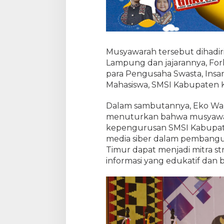
a
d
i
Musyawarah tersebut dihadir
Lampung dan jajarannya, Fork
para Pengusaha Swasta, Insa
Mahasiswa, SMSI Kabupaten K
Dalam sambutannya, Eko Wa
menuturkan bahwa musyawa
kepengurusan SMSI Kabupat
media siber dalam pembang
Timur dapat menjadi mitra s
informasi yang edukatif dan