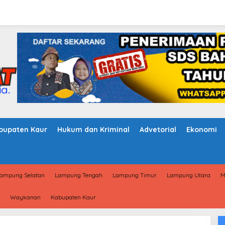
bupaten Kaur
Hukum dan Kriminal
Advetorial
Ekonomi
ampung Selatan
Lampung Tengah
Lampung Timur
Lampung Utara
M
Waykanan
Kabupaten Kaur