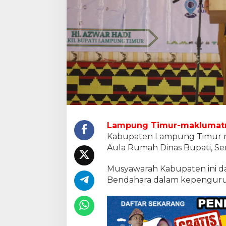
m
i
D
i
b
u
k
a
W
a
k
i
l
B
Lampung Timur-maklumat
u
Kabupaten Lampung Timur m
p
Aula Rumah Dinas Bupati, Sen
a
t
i
Musyawarah Kabupaten ini da
A
Bendahara dalam kepenguru
z
w
a
r
H