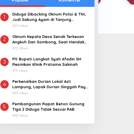
Diduga Dibacking Oknum Polisi & TNI,
1
Judi Sabung Ayam di Tanjung
Kemuning “Kebal Hukum”
555 Views
Oknum Kepala Desa Senak Terkesan
2
Angkuh Dan Sombong, Saat Hendak
Dikonfirmasi Realisasi Dana Desa 2021-
475 Views
2024
Plt Bupati Langkat Syah Afadin SH
3
Resmikan Klinik Pratama Sakinah
475 Views
Perkenalkan Durian Lokal Asli
4
Lampung, Lapak Durian Singgah Pay
kini Hadir di Lampung Timur
455 Views
Pembangunan Rapat Beton Gunung
5
Tiga 2 Diduga Tidak Sesuai RAB
450 Views