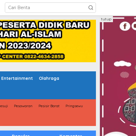
tutup
Entertainment
Olahraga
esuji
Pesawaran
Pesisir Barat
Pringsewu
Populer
Komentar