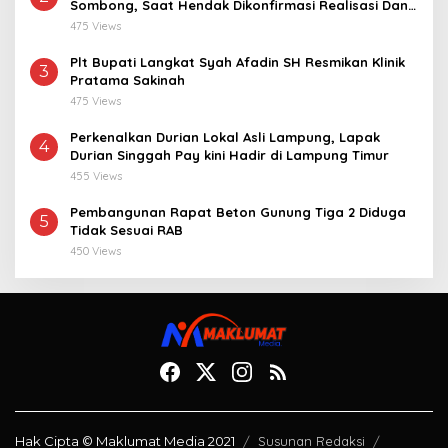
Sombong, Saat Hendak Dikonfirmasi Realisasi Dana
Desa 2021-2024
475 Views
Plt Bupati Langkat Syah Afadin SH Resmikan Klinik
3
Pratama Sakinah
475 Views
Perkenalkan Durian Lokal Asli Lampung, Lapak
4
Durian Singgah Pay kini Hadir di Lampung Timur
455 Views
Pembangunan Rapat Beton Gunung Tiga 2 Diduga
5
Tidak Sesuai RAB
450 Views
Hak Cipta © Maklumat Media 2021
Susunan Redaksi