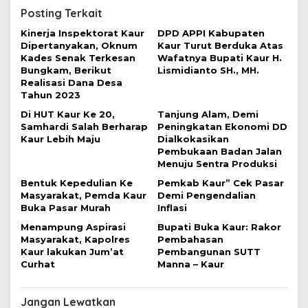
g
Posting Terkait
a
Kinerja Inspektorat Kaur
DPD APPI Kabupaten
s
Dipertanyakan, Oknum
Kaur Turut Berduka Atas
i
Kades Senak Terkesan
Wafatnya Bupati Kaur H.
Bungkam, Berikut
Lismidianto SH., MH.
p
Realisasi Dana Desa
o
Tahun 2023
s
Di HUT Kaur Ke 20,
Tanjung Alam, Demi
Samhardi Salah Berharap
Peningkatan Ekonomi DD
Kaur Lebih Maju
Dialkokasikan
Pembukaan Badan Jalan
Menuju Sentra Produksi
Bentuk Kepedulian Ke
Pemkab Kaur” Cek Pasar
Masyarakat, Pemda Kaur
Demi Pengendalian
Buka Pasar Murah
Inflasi
Menampung Aspirasi
Bupati Buka Kaur: Rakor
Masyarakat, Kapolres
Pembahasan
Kaur lakukan Jum’at
Pembangunan SUTT
Curhat
Manna – Kaur
Jangan Lewatkan