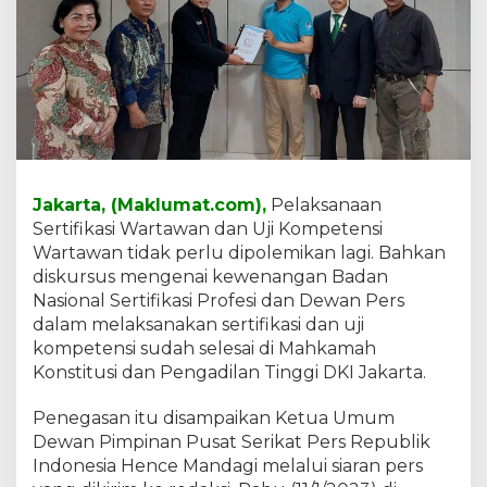
a
n
M
K
M
e
l
a
h
i
Jakarta, (Maklumat.com),
Pelaksanaan
r
Sertifikasi Wartawan dan Uji Kompetensi
k
Wartawan tidak perlu dipolemikan lagi. Bahkan
a
n
diskursus mengenai kewenangan Badan
S
Nasional Sertifikasi Profesi dan Dewan Pers
t
dalam melaksanakan sertifikasi dan uji
a
kompetensi sudah selesai di Mahkamah
t
u
Konstitusi dan Pengadilan Tinggi DKI Jakarta.
s
Q
Penegasan itu disampaikan Ketua Umum
u
Dewan Pimpinan Pusat Serikat Pers Republik
o
Indonesia Hence Mandagi melalui siaran pers
D