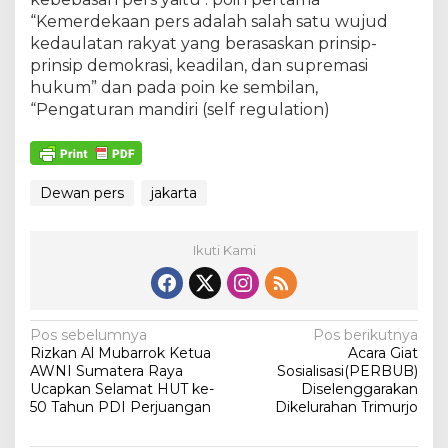
“Kemerdekaan pers adalah salah satu wujud
kedaulatan rakyat yang berasaskan prinsip-
prinsip demokrasi, keadilan, dan supremasi
hukum” dan pada poin ke sembilan,
“Pengaturan mandiri (self regulation)
Dewan pers
jakarta
Ikuti Kami
N
Pos sebelumnya
Pos berikutnya
Rizkan Al Mubarrok Ketua
Acara Giat
a
AWNI Sumatera Raya
Sosialisasi(PERBUB)
v
Ucapkan Selamat HUT ke-
Diselenggarakan
50 Tahun PDI Perjuangan
Dikelurahan Trimurjo
i