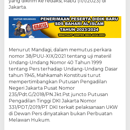
e
yang dikirim ke redaksi, Rabu (11/1/2023) di
w
Jakarta.
a
n
P
e
r
s
Menurut Mandagi, dalam memutus perkara
nomor 38/PUU-XIX/2021 tentang uji materiil
Undang-Undang Nomor 40 Tahun 1999
tentang Pers terhadap Undang-Undang Dasar
tahun 1945, Mahkamah Konstitusi turut
mempertimbangkan Putusan Pengadilan
Negeri Jakarta Pusat Nomor
235/Pdt.G/2018/PN.Jkt.Pst juncto Putusan
Pengadilan Tinggi DKI Jakarta Nomor
331/PDT/2019/PT DKI terkait pelaksanaan UKW
di Dewan Pers dinyatakan bukan Perbuatan
Melawan Hukum.