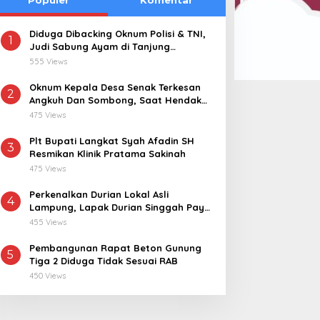
Diduga Dibacking Oknum Polisi & TNI,
1
Judi Sabung Ayam di Tanjung
Kemuning “Kebal Hukum”
555 Views
Oknum Kepala Desa Senak Terkesan
2
Angkuh Dan Sombong, Saat Hendak
Dikonfirmasi Realisasi Dana Desa 2021-
475 Views
2024
Plt Bupati Langkat Syah Afadin SH
3
Resmikan Klinik Pratama Sakinah
475 Views
Perkenalkan Durian Lokal Asli
4
Lampung, Lapak Durian Singgah Pay
kini Hadir di Lampung Timur
455 Views
Pembangunan Rapat Beton Gunung
5
Tiga 2 Diduga Tidak Sesuai RAB
450 Views