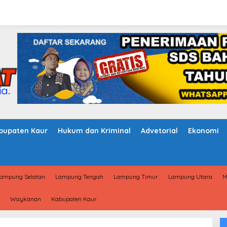
bupaten Kaur
Hukum dan Kriminal
Advetorial
Ekonomi
ampung Selatan
Lampung Tengah
Lampung Timur
Lampung Utara
M
Waykanan
Kabupaten Kaur