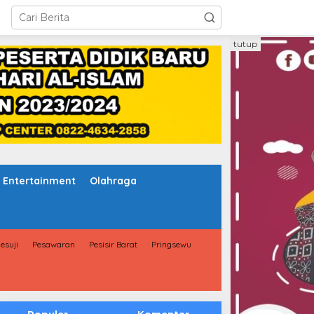
tutup
Entertainment
Olahraga
esuji
Pesawaran
Pesisir Barat
Pringsewu
Populer
Komentar