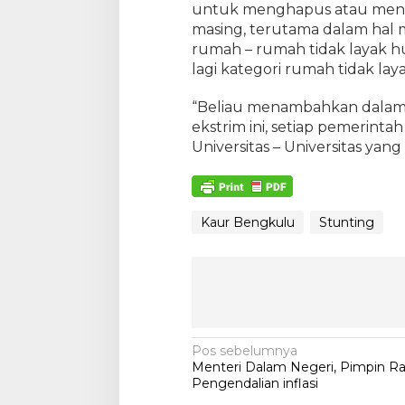
untuk menghapus atau menan
masing, terutama dalam ha
rumah – rumah tidak layak hu
lagi kategori rumah tidak lay
“Beliau menambahkan dalam 
ekstrim ini, setiap pemerint
Universitas – Universitas yang
Kaur Bengkulu
Stunting
N
Pos sebelumnya
Menteri Dalam Negeri, Pimpin R
a
Pengendalian inflasi