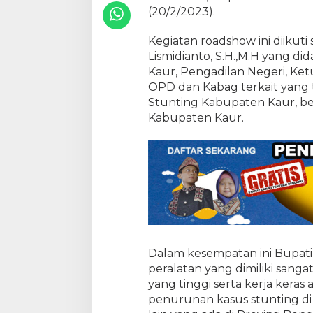
k
(20/2/2023).
i
n
Kegiatan roadshow ini diikuti
a
Lismidianto, S.H.,M.H yang did
n
E
Kaur, Pengadilan Negeri, K
k
OPD dan Kabag terkait yan
t
Stunting Kabupaten Kaur, bert
r
Kabupaten Kaur.
i
m
Dalam kesempatan ini Bupat
peralatan yang dimiliki san
yang tinggi serta kerja keras
penurunan kasus stunting d