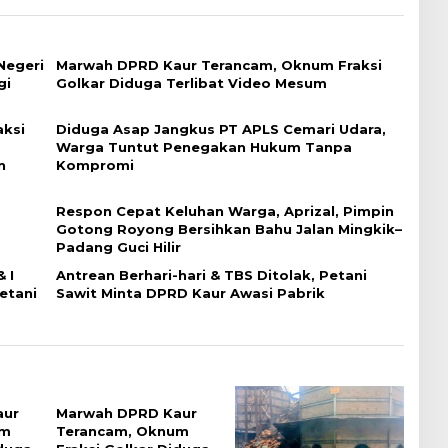
Negeri
Marwah DPRD Kaur Terancam, Oknum Fraksi
gi
Golkar Diduga Terlibat Video Mesum
ksi
Diduga Asap Jangkus PT APLS Cemari Udara,
Warga Tuntut Penegakan Hukum Tanpa
n
Kompromi
Respon Cepat Keluhan Warga, Aprizal, Pimpin
Gotong Royong Bersihkan Bahu Jalan Mingkik–
Padang Guci Hilir
 I
Antrean Berhari-hari & TBS Ditolak, Petani
etani
Sawit Minta DPRD Kaur Awasi Pabrik
aur
Marwah DPRD Kaur
um
Terancam, Oknum