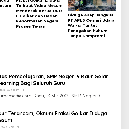
iduga
Fraksi Golkar Diduga
Mesum
Terlibat Video Mesum;
Mendesak Ketua DPD
Diduga Asap Jangkus
II Golkar dan Badan
PT APLS Cemari Udara,
Kehormatan Segera
Warga Tuntut
Proses Tegas
Penegakan Hukum
Tanpa Kompromi
itas Pembelajaran, SMP Negeri 9 Kaur Gelar
earning Bagi Seluruh Guru
tus 2026 8:49 PM
lumamedia.com, Rabu, 13 Mei 2025, SMP Negeri 9
ur Terancam, Oknum Fraksi Golkar Diduga
Mesum
i 2026 9:36 PM