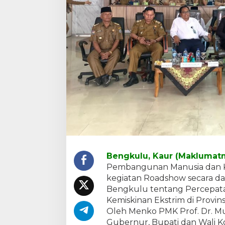
P
e
n
u
r
u
n
a
n
S
t
u
n
t
i
n
g
Bengkulu, Kaur (Maklumat
D
Pembangunan Manusia dan K
a
n
kegiatan Roadshow secara da
K
Bengkulu tentang Percepat
e
Kemiskinan Ekstrim di Provin
m
Oleh Menko PMK Prof. Dr. Muh
i
s
Gubernur, Bupati dan Wali Ko