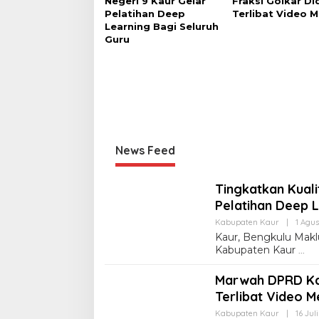
Negeri 9 Kaur Gelar
Fraksi Golkar D
Pelatihan Deep
Terlibat Video 
Learning Bagi Seluruh
Guru
News Feed
Tingkatkan Kual
Pelatihan Deep L
Kabupaten Kaur
|
1 Agus
Kaur, Bengkulu Mak
Kabupaten Kaur
Marwah DPRD Ka
Terlibat Video 
Kabupaten Kaur
|
16 Jul