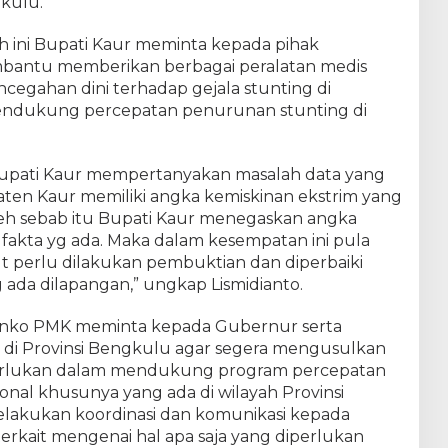
gkulu.
ini Bupati Kaur meminta kepada pihak
mbantu memberikan berbagai peralatan medis
egahan dini terhadap gejala stunting di
endukung percepatan penurunan stunting di
 Bupati Kaur mempertanyakan masalah data yang
n Kaur memiliki angka kemiskinan ekstrim yang
leh sebab itu Bupati Kaur menegaskan angka
 fakta yg ada. Maka dalam kesempatan ini pula
t perlu dilakukan pembuktian dan diperbaiki
ada dilapangan,” ungkap Lismidianto.
enko PMK meminta kepada Gubernur serta
a di Provinsi Bengkulu agar segera mengusulkan
rlukan dalam mendukung program percepatan
onal khusunya yang ada di wilayah Provinsi
melakukan koordinasi dan komunikasi kepada
erkait mengenai hal apa saja yang diperlukan