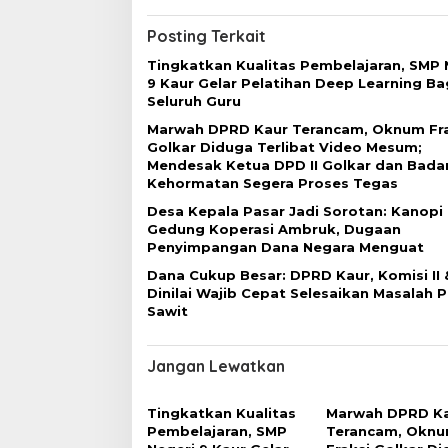
v
i
Posting Terkait
g
Tingkatkan Kualitas Pembelajaran, SMP 
a
9 Kaur Gelar Pelatihan Deep Learning Ba
Seluruh Guru
s
Marwah DPRD Kaur Terancam, Oknum Fra
i
Golkar Diduga Terlibat Video Mesum;
p
Mendesak Ketua DPD II Golkar dan Bada
Kehormatan Segera Proses Tegas
o
Desa Kepala Pasar Jadi Sorotan: Kanopi
s
Gedung Koperasi Ambruk, Dugaan
Penyimpangan Dana Negara Menguat
Dana Cukup Besar: DPRD Kaur, Komisi II &
Dinilai Wajib Cepat Selesaikan Masalah P
Sawit
Jangan Lewatkan
Tingkatkan Kualitas
Marwah DPRD K
Pembelajaran, SMP
Terancam, Okn