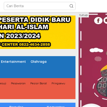
tutup
Entertainment
Olahraga
esuji
Pesawaran
Pesisir Barat
Pringsewu
Populer
Komentar