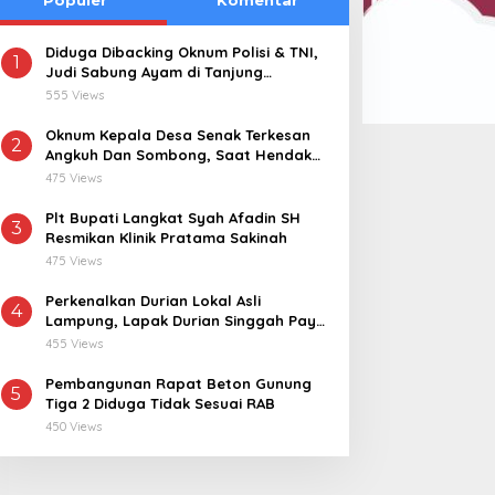
Diduga Dibacking Oknum Polisi & TNI,
1
Judi Sabung Ayam di Tanjung
Kemuning “Kebal Hukum”
555 Views
Oknum Kepala Desa Senak Terkesan
2
Angkuh Dan Sombong, Saat Hendak
Dikonfirmasi Realisasi Dana Desa 2021-
475 Views
2024
Plt Bupati Langkat Syah Afadin SH
3
Resmikan Klinik Pratama Sakinah
475 Views
Perkenalkan Durian Lokal Asli
4
Lampung, Lapak Durian Singgah Pay
kini Hadir di Lampung Timur
455 Views
Pembangunan Rapat Beton Gunung
5
Tiga 2 Diduga Tidak Sesuai RAB
450 Views