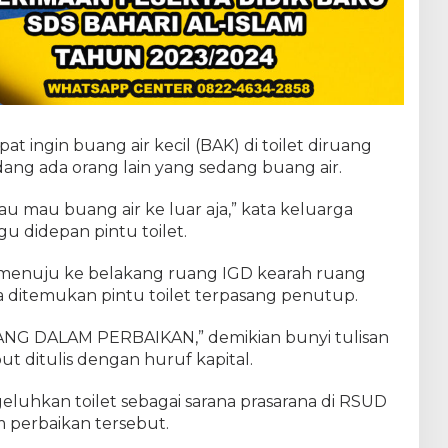
at ingin buang air kecil (BAK) di toilet diruang
ang ada orang lain yang sedang buang air.
au mau buang air ke luar aja,” kata keluarga
 didepan pintu toilet.
r menuju ke belakang ruang IGD kearah ruang
a ditemukan pintu toilet terpasang penutup.
G DALAM PERBAIKAN,” demikian bunyi tulisan
ut ditulis dengan huruf kapital.
luhkan toilet sebagai sarana prasarana di RSUD
 perbaikan tersebut.