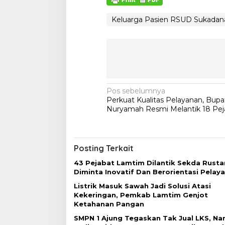
Keluarga Pasien RSUD Sukadana
N
Pos sebelumnya
Perkuat Kualitas Pelayanan, Bupati
a
Nuryamah Resmi Melantik 18 Pej
v
i
g
Posting Terkait
a
43 Pejabat Lamtim Dilantik Sekda Rust
Diminta Inovatif Dan Berorientasi Pelay
s
Listrik Masuk Sawah Jadi Solusi Atasi
i
Kekeringan, Pemkab Lamtim Genjot
p
Ketahanan Pangan
o
SMPN 1 Ajung Tegaskan Tak Jual LKS, N