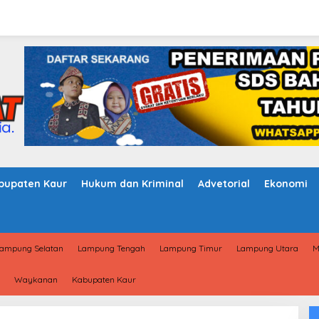
bupaten Kaur
Hukum dan Kriminal
Advetorial
Ekonomi
ampung Selatan
Lampung Tengah
Lampung Timur
Lampung Utara
M
Waykanan
Kabupaten Kaur