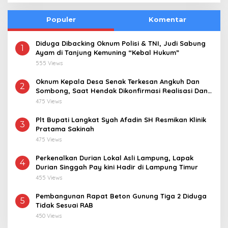
Populer
Komentar
Diduga Dibacking Oknum Polisi & TNI, Judi Sabung
1
Ayam di Tanjung Kemuning “Kebal Hukum”
555 Views
Oknum Kepala Desa Senak Terkesan Angkuh Dan
2
Sombong, Saat Hendak Dikonfirmasi Realisasi Dana
Desa 2021-2024
475 Views
Plt Bupati Langkat Syah Afadin SH Resmikan Klinik
3
Pratama Sakinah
475 Views
Perkenalkan Durian Lokal Asli Lampung, Lapak
4
Durian Singgah Pay kini Hadir di Lampung Timur
455 Views
Pembangunan Rapat Beton Gunung Tiga 2 Diduga
5
Tidak Sesuai RAB
450 Views