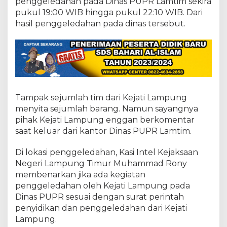
penggeledahan pada Dinas PUPR Lamtim sekira
a
w
pukul 19:00 WIB hingga pukul 22:10 WIB. Dari
a
hasil penggeledahan pada dinas tersebut.
m
R
a
h
a
r
d
j
Tampak sejumlah tim dari Kejati Lampung
o
menyita sejumlah barang. Namun sayangnya
pihak Kejati Lampung enggan berkomentar
saat keluar dari kantor Dinas PUPR Lamtim.
Di lokasi penggeledahan, Kasi Intel Kejaksaan
Negeri Lampung Timur Muhammad Rony
membenarkan jika ada kegiatan
penggeledahan oleh Kejati Lampung pada
Dinas PUPR sesuai dengan surat perintah
penyidikan dan penggeledahan dari Kejati
Lampung.