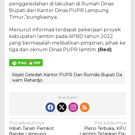
penggeledahan di lakukan di Rumah Dinas
Bupati dan Kantor Dinas PUPR Lampung
Timur,”pungkasnya.
Menurut informasi terdapat pekerjaan proyek
kabupaten lamtim pada APBD tahun 2022
yang bermasalah melibatkan pimpinan, pihak ke
tiga dan oknum Dinas PUPR lamtim.
(Red)
Kejati Geledah Kantor PUPR Dan Rumdis Bupati Da
wam Rahardjo
Ikuti Kami
N
Pos sebelumnya
Pos berikutnya
Hibah Tanah Pemkot
Pleno Terbuka, KPU
a
Bandar Lampung,
Lamtim Tetapkan Ela-