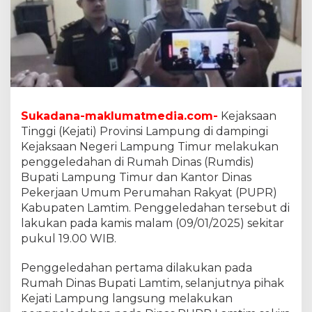
n
t
o
r
P
U
P
R
D
Sukadana-maklumatmedia.com-
Kejaksaan
a
Tinggi (Kejati) Provinsi Lampung di dampingi
n
Kejaksaan Negeri Lampung Timur melakukan
R
penggeledahan di Rumah Dinas (Rumdis)
u
m
Bupati Lampung Timur dan Kantor Dinas
d
Pekerjaan Umum Perumahan Rakyat (PUPR)
i
Kabupaten Lamtim. Penggeledahan tersebut di
s
lakukan pada kamis malam (09/01/2025) sekitar
B
pukul 19.00 WIB.
u
p
a
Penggeledahan pertama dilakukan pada
t
Rumah Dinas Bupati Lamtim, selanjutnya pihak
i
Kejati Lampung langsung melakukan
D