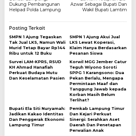
v
Dukung Pembangunan
Azwar Sebagai Bupati Dan
Helipad Polda Lampung
Wakil Bupati Lamtim
i
g
Posting Terkait
a
SMPN 1 Ajung Tegaskan
SMPN 1 Ajung Akui Jual
s
Tak Jual LKS, Namun Wali
LKS Lewat Koperasi,
i
Murid Tetap Bayar Rp144
Klaim Hanya Berdasarkan
Ribu untuk 12 Buku
Pesanan Siswa
p
Survei LAM-KPRS, RSUD
Korwil MGG Jember Catur
o
KH Ahmad Hanafiah
Teguh Wiyono Soroti
s
Perkuat Budaya Mutu
SPPG 1 Karangsono: Dua
Dan Keselamatan Pasien
Pekan Berlalu, Mengapa
Permintaan Maaf dan
Tanggung Jawab kepada
Korban Masih Belum
Terlihat?
Bupati Ela Siti Nuryamah:
Pemkab Lampung Timur
Jadikan Kakao Identitas
Dan Kejari Perkuat
Dan Penggerak Ekonomi
Sinergi: Serahkan Aset
Lampung Timur
Daerah Dan Penetapan
Perwalian Anak