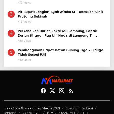
Desa 2021-2024
475 Views
Plt Bupati Langkat Syah Afadin SH Resmikan Klinik
3
Pratama Sakinah
475 Views
Perkenalkan Durian Lokal Asli Lampung, Lapak
4
Durian Singgah Pay kini Hadir di Lampung Timur
455 Views
Pembangunan Rapat Beton Gunung Tiga 2 Diduga
5
Tidak Sesuai RAB
450 Views
Hak Cipta © Maklumat Media 2021
Susunan Redaksi
Tentang
COPYRIGHT
PEMBERITAAN MEDIA SIBER