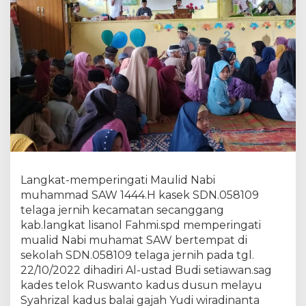
t
e
l
a
g
a
j
e
r
n
i
h
L
i
Langkat-memperingati Maulid Nabi
s
muhammad SAW 1444.H kasek SDN.058109
a
n
telaga jernih kecamatan secanggang
o
kab.langkat lisanol Fahmi.spd memperingati
l
mualid Nabi muhamat SAW bertempat di
F
sekolah SDN.058109 telaga jernih pada tgl.
a
22/10/2022 dihadiri Al-ustad Budi setiawan.sag
h
m
kades telok Ruswanto kadus dusun melayu
i
Syahrizal kadus balai gajah Yudi wiradinanta