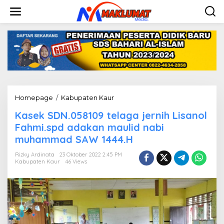
L
e
w
a
t
i
k
e
k
o
n
Homepage
/
Kabupaten Kaur
K
t
a
e
Kasek SDN.058109 telaga jernih Lisanol
s
n
e
Fahmi.spd adakan maulid nabi
k
muhammad SAW 1444.H
S
D
Rizky Ardinata
23 Oktober 2022 2:45 PM
N
Kabupaten Kaur
46 Views
.
0
5
8
1
0
9