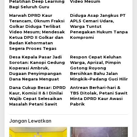
Pelatihan Deep Learning
Video Mesum
o
Bagi Seluruh Guru
s
Marwah DPRD Kaur
Diduga Asap Jangkus PT
Terancam, Oknum Fraksi
APLS Cemari Udara,
Golkar Diduga Terlibat
Warga Tuntut
Video Mesum; Mendesak
Penegakan Hukum Tanpa
Ketua DPD II Golkar dan
Kompromi
Badan Kehormatan
Segera Proses Tegas
Desa Kepala Pasar Jadi
Respon Cepat Keluhan
Sorotan: Kanopi Gedung
Warga, Aprizal, Pimpin
Koperasi Ambruk,
Gotong Royong
Dugaan Penyimpangan
Bersihkan Bahu Jalan
Dana Negara Menguat
Mingkik–Padang Guci Hilir
Dana Cukup Besar: DPRD
Antrean Berhari-hari &
Kaur, Komisi II & I Dinilai
TBS Ditolak, Petani Sawit
Wajib Cepat Selesaikan
Minta DPRD Kaur Awasi
Masalah Petani Sawit
Pabrik
Jangan Lewatkan