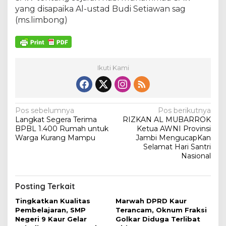
m
yang disapaika Al-ustad Budi Setiawan sag
a
(ms.limbong)
d
S
A
W
1
4
Ikuti Kami
4
4
.
H
N
Pos sebelumnya
Pos berikutnya
Langkat Segera Terima
RIZKAN AL MUBARROK
a
BPBL 1.400 Rumah untuk
Ketua AWNI Provinsi
v
Warga Kurang Mampu
Jambi MengucapKan
Selamat Hari Santri
i
Nasional
g
a
Posting Terkait
s
Tingkatkan Kualitas
Marwah DPRD Kaur
i
Pembelajaran, SMP
Terancam, Oknum Fraksi
Negeri 9 Kaur Gelar
Golkar Diduga Terlibat
p