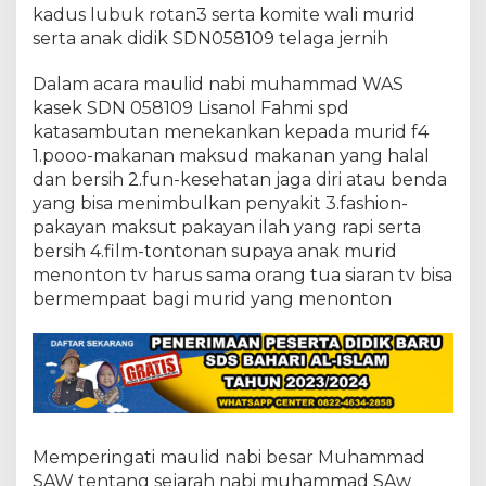
.
kadus lubuk rotan3 serta komite wali murid
s
serta anak didik SDN058109 telaga jernih
p
d
a
Dalam acara maulid nabi muhammad WAS
d
kasek SDN 058109 Lisanol Fahmi spd
a
katasambutan menekankan kepada murid f4
k
1.pooo-makanan maksud makanan yang halal
a
n
dan bersih 2.fun-kesehatan jaga diri atau benda
m
yang bisa menimbulkan penyakit 3.fashion-
a
pakayan maksut pakayan ilah yang rapi serta
u
bersih 4.film-tontonan supaya anak murid
l
menonton tv harus sama orang tua siaran tv bisa
i
d
bermempaat bagi murid yang menonton
n
a
b
i
m
u
h
a
Memperingati maulid nabi besar Muhammad
m
SAW tentang sejarah nabi muhammad SAw