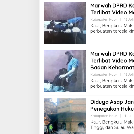
Marwah DPRD Ka
Terlibat Video 
Kabupaten Kaur
|
16 Jul
Kaur, Bengkulu Makl
perbuatan tercela 
Marwah DPRD Ka
Terlibat Video 
Badan Kehormat
Kabupaten Kaur
|
16 Jul
Kaur, Bengkulu Makl
perbuatan tercela 
Diduga Asap Jan
Penegakan Huk
Kabupaten Kaur
|
4 Juli
Kaur, Bengkulu Mak
Tinggi, dan Sulau Wa