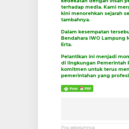
kedekatan dengan insan per
terhadap media. Kami mera
kini menorehkan sejarah s
tambahnya.
Dalam kesempatan tersebu
Bendahara IWO Lampung Ma
Erta.
Pelantikan ini menjadi mo
di lingkungan Pemerintah 
komitmen untuk terus meni
pemerintahan yang profesio
N
Pos sebelumnya