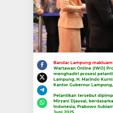
n
S
e
k
d
a
p
r
o
v
,
M
a
r
Bandar Lampung makluam
i
Wartawan Online (IWO) Pro
n
menghadiri prosesi pelanti
d
Lampung, H. Marindo Kurniaw
o
K
Kantor Gubernur Lampung, 
u
r
Pelantikan tersebut dipim
n
Mirzani Djausal, berdasark
i
Indonesia, Prabowo Subian
a
w
Juni 2025.