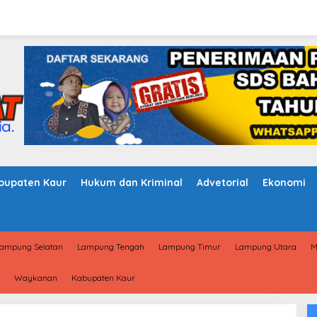
bupaten Kaur
Hukum dan Kriminal
Advetorial
Ekonomi
ampung Selatan
Lampung Tengah
Lampung Timur
Lampung Utara
M
Waykanan
Kabupaten Kaur