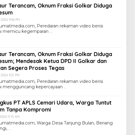
ur Terancam, Oknum Fraksi Golkar Diduga
Mesum
i 2026 9:36 PM
umatmedia.com, Peredaran rekaman video berisi
kini memicu kegemparan
ur Terancam, Oknum Fraksi Golkar Diduga
Mesum; Mendesak Ketua DPD II Golkar dan
an Segera Proses Tegas
i 2026 9:21 PM
umatmedia.com, Peredaran rekaman video berisi
kini mengguncang kepercayaan
gkus PT APLS Cemari Udara, Warga Tuntut
um Tanpa Kompromi
 2026 11:15 AM
lumatmedia.com, Warga Desa Tanjung Bulan, Beriang
ngi,