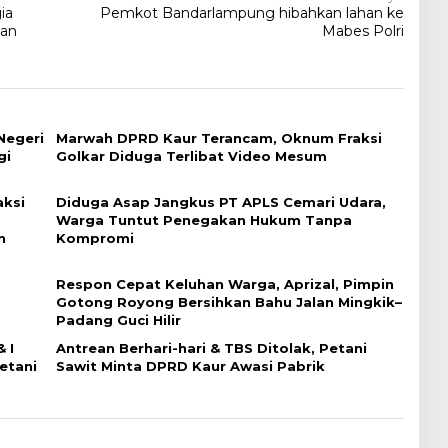
ia
Pemkot Bandarlampung hibahkan lahan ke
Dan
Mabes Polri
Negeri
Marwah DPRD Kaur Terancam, Oknum Fraksi
gi
Golkar Diduga Terlibat Video Mesum
ksi
Diduga Asap Jangkus PT APLS Cemari Udara,
Warga Tuntut Penegakan Hukum Tanpa
n
Kompromi
Respon Cepat Keluhan Warga, Aprizal, Pimpin
Gotong Royong Bersihkan Bahu Jalan Mingkik–
Padang Guci Hilir
 I
Antrean Berhari-hari & TBS Ditolak, Petani
etani
Sawit Minta DPRD Kaur Awasi Pabrik