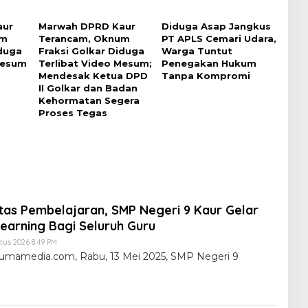
aur
Marwah DPRD Kaur
Diduga Asap Jangkus
um
Terancam, Oknum
PT APLS Cemari Udara,
iduga
Fraksi Golkar Diduga
Warga Tuntut
Mesum
Terlibat Video Mesum;
Penegakan Hukum
Mendesak Ketua DPD
Tanpa Kompromi
II Golkar dan Badan
Kehormatan Segera
Proses Tegas
itas Pembelajaran, SMP Negeri 9 Kaur Gelar
earning Bagi Seluruh Guru
tus 2026 8:49 PM
lumamedia.com, Rabu, 13 Mei 2025, SMP Negeri 9