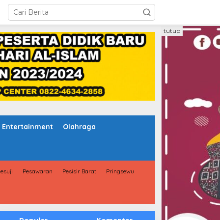
tutup
Entertainment
Olahraga
esuji
Pesawaran
Pesisir Barat
Pringsewu
Populer
Komentar