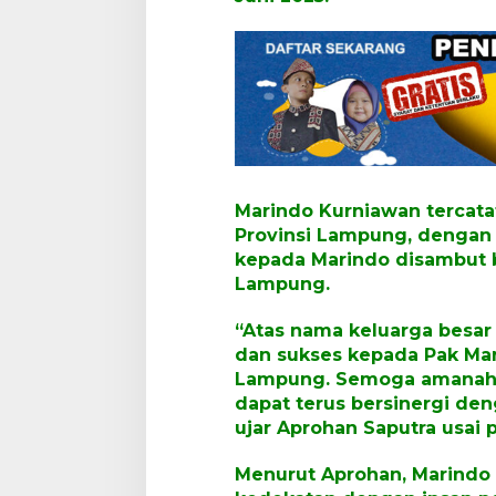
a
n
.
Marindo Kurniawan tercata
Provinsi Lampung, dengan 
kepada Marindo disambut b
Lampung.
“Atas nama keluarga besa
dan sukses kepada Pak Mar
Lampung. Semoga amanah d
dapat terus bersinergi de
ujar Aprohan Saputra usai p
Menurut Aprohan, Marindo