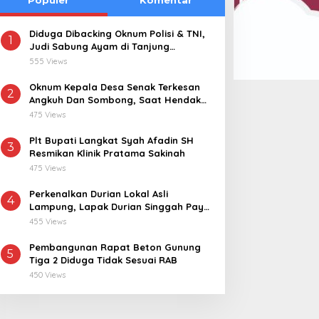
Diduga Dibacking Oknum Polisi & TNI,
1
Judi Sabung Ayam di Tanjung
Kemuning “Kebal Hukum”
555 Views
Oknum Kepala Desa Senak Terkesan
2
Angkuh Dan Sombong, Saat Hendak
Dikonfirmasi Realisasi Dana Desa 2021-
475 Views
2024
Plt Bupati Langkat Syah Afadin SH
3
Resmikan Klinik Pratama Sakinah
475 Views
Perkenalkan Durian Lokal Asli
4
Lampung, Lapak Durian Singgah Pay
kini Hadir di Lampung Timur
455 Views
Pembangunan Rapat Beton Gunung
5
Tiga 2 Diduga Tidak Sesuai RAB
450 Views