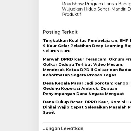
Roadshow Program Lansia Bahag
a
Wujudkan Hidup Sehat, Mandiri 
v
Produktif
i
g
Posting Terkait
a
Tingkatkan Kualitas Pembelajaran, SMP 
9 Kaur Gelar Pelatihan Deep Learning Ba
s
Seluruh Guru
i
Marwah DPRD Kaur Terancam, Oknum Fra
p
Golkar Diduga Terlibat Video Mesum;
Mendesak Ketua DPD II Golkar dan Bada
o
Kehormatan Segera Proses Tegas
s
Desa Kepala Pasar Jadi Sorotan: Kanopi
Gedung Koperasi Ambruk, Dugaan
Penyimpangan Dana Negara Menguat
Dana Cukup Besar: DPRD Kaur, Komisi II &
Dinilai Wajib Cepat Selesaikan Masalah P
Sawit
Jangan Lewatkan