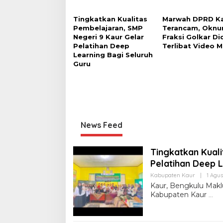
Tingkatkan Kualitas
Marwah DPRD K
Pembelajaran, SMP
Terancam, Okn
Negeri 9 Kaur Gelar
Fraksi Golkar D
Pelatihan Deep
Terlibat Video 
Learning Bagi Seluruh
Guru
News Feed
Tingkatkan Kual
Pelatihan Deep L
Kabupaten Kaur
|
1 Agus
Kaur, Bengkulu Mak
Kabupaten Kaur