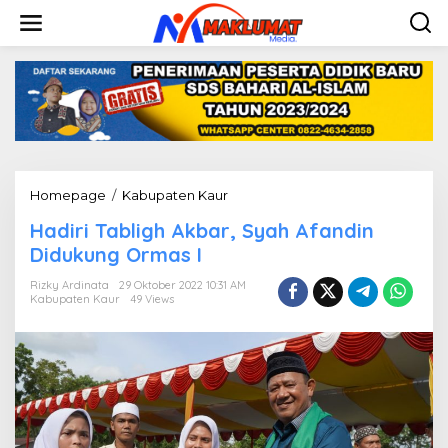
L
e
w
a
t
i
k
e
k
o
n
Homepage
/
Kabupaten Kaur
H
t
a
e
Hadiri Tabligh Akbar, Syah Afandin
d
n
i
Didukung Ormas I
r
i
Rizky Ardinata
29 Oktober 2022 10:31 AM
Kabupaten Kaur
49 Views
T
a
b
l
i
g
h
A
k