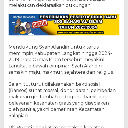
r
melakukan deklarasikan dukungan.
m
a
s
I
Mendukung Syah Afandin untuk terus
memimpin Kabupaten Langkat hingga 2024-
2019. Para Ormas Islam tersebut meyakini
Langkat dibawah pimpinan Syah Afandin
semakin maju, makmur, sejahtera dan religius.
Selan itu, turut dilaksanakan bakti sosial
(Bansos) sunat massal, donor darah, pemberian
makanan gizi tambahan bagi ibu hamil, dan
pelayanan kesehatan gratis yang disediakan
oleh panitia, yakni pemerintah Kecamatan
Salapian.
Plt Bupati Langkat mengatakan kegiatan