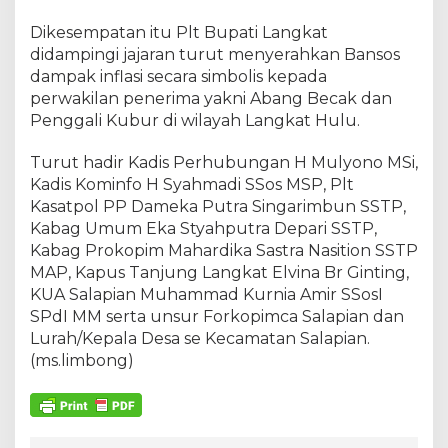
Dikesempatan itu Plt Bupati Langkat
didampingi jajaran turut menyerahkan Bansos
dampak inflasi secara simbolis kepada
perwakilan penerima yakni Abang Becak dan
Penggali Kubur di wilayah Langkat Hulu.
Turut hadir Kadis Perhubungan H Mulyono MSi,
Kadis Kominfo H Syahmadi SSos MSP, Plt
Kasatpol PP Dameka Putra Singarimbun SSTP,
Kabag Umum Eka Styahputra Depari SSTP,
Kabag Prokopim Mahardika Sastra Nasition SSTP
MAP, Kapus Tanjung Langkat Elvina Br Ginting,
KUA Salapian Muhammad Kurnia Amir SSosI
SPdI MM serta unsur Forkopimca Salapian dan
Lurah/Kepala Desa se Kecamatan Salapian.
(ms.limbong)