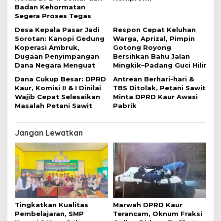
Badan Kehormatan
Segera Proses Tegas
Desa Kepala Pasar Jadi
Respon Cepat Keluhan
Sorotan: Kanopi Gedung
Warga, Aprizal, Pimpin
Koperasi Ambruk,
Gotong Royong
Dugaan Penyimpangan
Bersihkan Bahu Jalan
Dana Negara Menguat
Mingkik–Padang Guci Hilir
Dana Cukup Besar: DPRD
Antrean Berhari-hari &
Kaur, Komisi II & I Dinilai
TBS Ditolak, Petani Sawit
Wajib Cepat Selesaikan
Minta DPRD Kaur Awasi
Masalah Petani Sawit
Pabrik
Jangan Lewatkan
Tingkatkan Kualitas
Marwah DPRD Kaur
Pembelajaran, SMP
Terancam, Oknum Fraksi