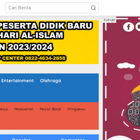
tutup
Entertainment
Olahraga
esuji
Pesawaran
Pesisir Barat
Pringsewu
Populer
Komentar