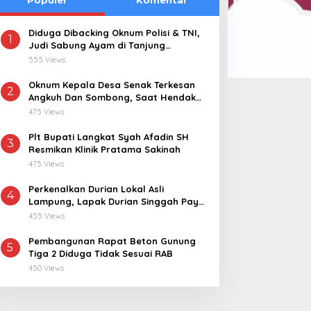
Diduga Dibacking Oknum Polisi & TNI,
1
Judi Sabung Ayam di Tanjung
Kemuning “Kebal Hukum”
555 Views
Oknum Kepala Desa Senak Terkesan
2
Angkuh Dan Sombong, Saat Hendak
Dikonfirmasi Realisasi Dana Desa 2021-
475 Views
2024
Plt Bupati Langkat Syah Afadin SH
3
Resmikan Klinik Pratama Sakinah
475 Views
Perkenalkan Durian Lokal Asli
4
Lampung, Lapak Durian Singgah Pay
kini Hadir di Lampung Timur
455 Views
Pembangunan Rapat Beton Gunung
5
Tiga 2 Diduga Tidak Sesuai RAB
450 Views