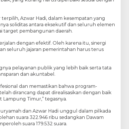
terpilih, Azwar Hadi, dalam kesempatan yang
a soliditas antara eksekutif dan seluruh elemen
i target pembangunan daerah.
erjalan dengan efektif. Oleh karena itu, sinergi
 dan seluruh jajaran pemerintahan harus terus
nya pelayanan publik yang lebih baik serta tata
ansparan dan akuntabel.
rofesional dan memastikan bahwa program-
elah dirancang dapat direalisasikan dengan baik
t Lampung Timur,” tegasnya.
i Nuryamah dan Azwar Hadi unggul dalam pilkada
lehan suara 322.946 ribu sedangkan Dawam
peroleh suara 179.532 suara.