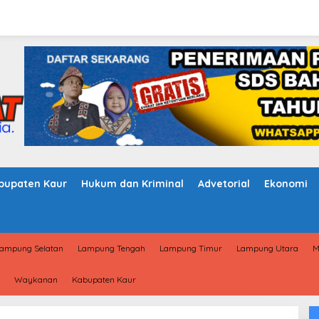
bupaten Kaur
Hukum dan Kriminal
Advetorial
Ekonomi
ampung Selatan
Lampung Tengah
Lampung Timur
Lampung Utara
M
Waykanan
Kabupaten Kaur