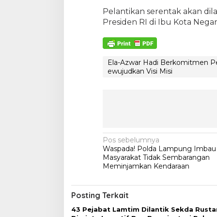
Pelantikan serentak akan dil
Presiden RI di Ibu Kota Negar
Ela-Azwar Hadi Berkomitmen Pe
ewujudkan Visi Misi
N
Pos sebelumnya
Waspada! Polda Lampung Imbau
a
Masyarakat Tidak Sembarangan
v
Meminjamkan Kendaraan
i
g
Posting Terkait
a
43 Pejabat Lamtim Dilantik Sekda Rust