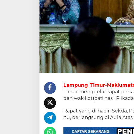
e
r
k
u
a
t
S
i
n
e
r
g
i
t
a
s
Lampung Timur-Maklumat
D
Timur menggelar rapat persia
a
dan wakil bupati hasil Pilkada
n
H
a
Rapat yang di hadiri Sekda, P
r
itu, berlangsung di Aula Ata
u
s
K