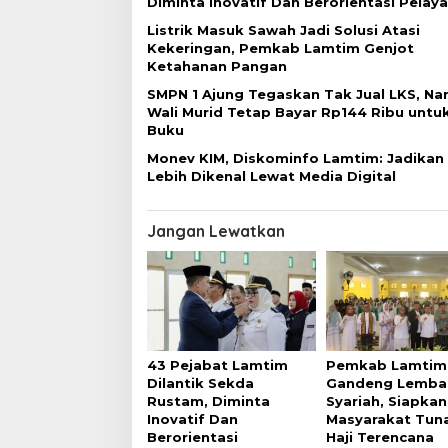
Diminta Inovatif Dan Berorientasi Pelay
s
Listrik Masuk Sawah Jadi Solusi Atasi
i
Kekeringan, Pemkab Lamtim Genjot
p
Ketahanan Pangan
o
SMPN 1 Ajung Tegaskan Tak Jual LKS, N
Wali Murid Tetap Bayar Rp144 Ribu untuk
s
Buku
Monev KIM, Diskominfo Lamtim: Jadikan
Lebih Dikenal Lewat Media Digital
Jangan Lewatkan
43 Pejabat Lamtim
Pemkab Lamtim
Dilantik Sekda
Gandeng Lemba
Rustam, Diminta
Syariah, Siapkan
Inovatif Dan
Masyarakat Tun
Berorientasi
Haji Terencana