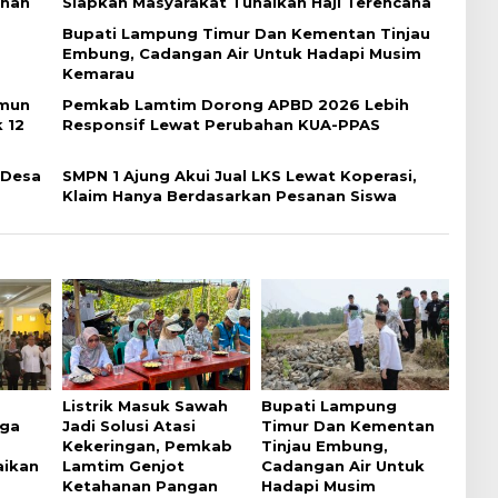
anan
Siapkan Masyarakat Tunaikan Haji Terencana
Bupati Lampung Timur Dan Kementan Tinjau
Embung, Cadangan Air Untuk Hadapi Musim
Kemarau
amun
Pemkab Lamtim Dorong APBD 2026 Lebih
 12
Responsif Lewat Perubahan KUA-PPAS
 Desa
SMPN 1 Ajung Akui Jual LKS Lewat Koperasi,
Klaim Hanya Berdasarkan Pesanan Siswa
Listrik Masuk Sawah
Bupati Lampung
ga
Jadi Solusi Atasi
Timur Dan Kementan
Kekeringan, Pemkab
Tinjau Embung,
aikan
Lamtim Genjot
Cadangan Air Untuk
Ketahanan Pangan
Hadapi Musim