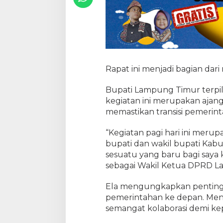
o
m
p
a
k
B
i
r
Rapat ini menjadi bagian dar
o
k
Bupati Lampung Timur terpil
r
kegiatan ini merupakan ajang
a
memastikan transisi pemerint
s
i
D
“Kegiatan pagi hari ini meru
a
bupati dan wakil bupati Ka
l
sesuatu yang baru bagi saya ka
a
sebagai Wakil Ketua DPRD La
m
M
e
Ela mengungkapkan penting
w
pemerintahan ke depan. Menur
u
semangat kolaborasi demi k
j
u