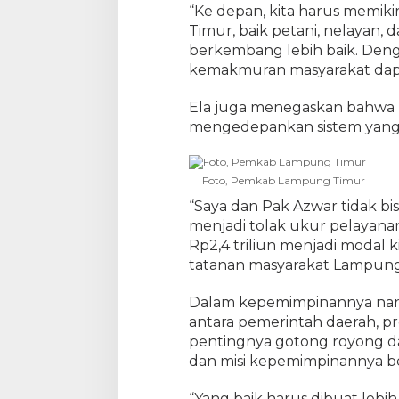
“Ke depan, kita harus memi
d
k
Timur, baik petani, nelayan,
a
berkembang lebih baik. Deng
n
kemakmuran masyarakat dapa
V
i
Ela juga menegaskan bahwa
s
i
mengedepankan sistem yang 
M
i
s
Foto, Pemkab Lampung Timur
i
“Saya dan Pak Azwar tidak bis
menjadi tolak ukur pelayana
Rp2,4 triliun menjadi moda
tatanan masyarakat Lampung
Dalam kepemimpinannya nant
antara pemerintah daerah, pr
pentingnya gotong royong d
dan misi kepemimpinannya b
“Yang baik harus dibuat lebih