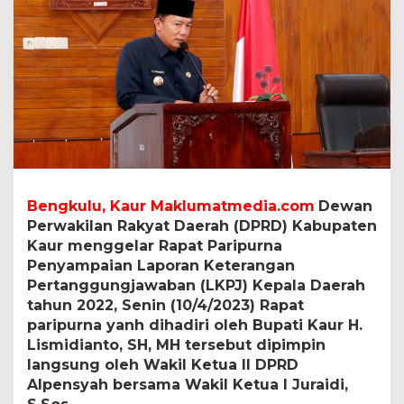
r
n
a
P
e
n
y
a
m
p
a
i
Bengkulu, Kaur Maklumatmedia.com
Dewan
a
Perwakilan Rakyat Daerah (DPRD) Kabupaten
n
L
Kaur menggelar Rapat Paripurna
a
Penyampaian Laporan Keterangan
p
Pertanggungjawaban (LKPJ) Kepala Daerah
o
tahun 2022, Senin (10/4/2023) Rapat
r
paripurna yanh dihadiri oleh Bupati Kaur H.
a
n
Lismidianto, SH, MH tersebut dipimpin
L
langsung oleh Wakil Ketua II DPRD
a
Alpensyah bersama Wakil Ketua I Juraidi,
p