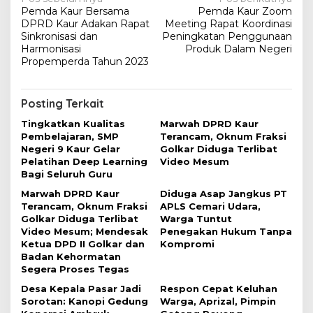
N
Pemda Kaur Bersama
Pemda Kaur Zoom
a
DPRD Kaur Adakan Rapat
Meeting Rapat Koordinasi
v
Sinkronisasi dan
Peningkatan Penggunaan
Harmonisasi
Produk Dalam Negeri
i
Propemperda Tahun 2023
g
a
Posting Terkait
s
Tingkatkan Kualitas
Marwah DPRD Kaur
i
Pembelajaran, SMP
Terancam, Oknum Fraksi
Negeri 9 Kaur Gelar
Golkar Diduga Terlibat
p
Pelatihan Deep Learning
Video Mesum
o
Bagi Seluruh Guru
s
Marwah DPRD Kaur
Diduga Asap Jangkus PT
Terancam, Oknum Fraksi
APLS Cemari Udara,
Golkar Diduga Terlibat
Warga Tuntut
Video Mesum; Mendesak
Penegakan Hukum Tanpa
Ketua DPD II Golkar dan
Kompromi
Badan Kehormatan
Segera Proses Tegas
Desa Kepala Pasar Jadi
Respon Cepat Keluhan
Sorotan: Kanopi Gedung
Warga, Aprizal, Pimpin