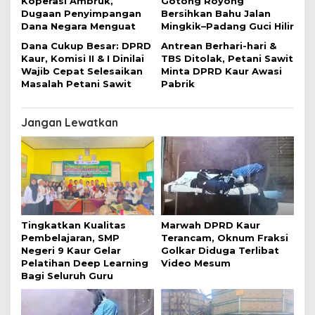
Koperasi Ambruk,
Gotong Royong
Dugaan Penyimpangan
Bersihkan Bahu Jalan
Dana Negara Menguat
Mingkik–Padang Guci Hilir
Dana Cukup Besar: DPRD
Antrean Berhari-hari &
Kaur, Komisi II & I Dinilai
TBS Ditolak, Petani Sawit
Wajib Cepat Selesaikan
Minta DPRD Kaur Awasi
Masalah Petani Sawit
Pabrik
Jangan Lewatkan
Tingkatkan Kualitas
Marwah DPRD Kaur
Pembelajaran, SMP
Terancam, Oknum Fraksi
Negeri 9 Kaur Gelar
Golkar Diduga Terlibat
Pelatihan Deep Learning
Video Mesum
Bagi Seluruh Guru