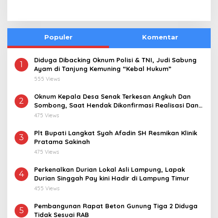
Populer
Komentar
Diduga Dibacking Oknum Polisi & TNI, Judi Sabung
1
Ayam di Tanjung Kemuning “Kebal Hukum”
555 Views
Oknum Kepala Desa Senak Terkesan Angkuh Dan
2
Sombong, Saat Hendak Dikonfirmasi Realisasi Dana
Desa 2021-2024
475 Views
Plt Bupati Langkat Syah Afadin SH Resmikan Klinik
3
Pratama Sakinah
475 Views
Perkenalkan Durian Lokal Asli Lampung, Lapak
4
Durian Singgah Pay kini Hadir di Lampung Timur
455 Views
Pembangunan Rapat Beton Gunung Tiga 2 Diduga
5
Tidak Sesuai RAB