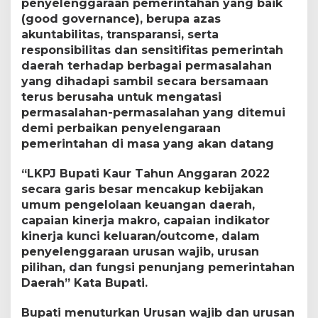
penyelenggaraan pemerintahan yang baik
u
n
(good governance), berupa azas
2
akuntabilitas, transparansi, serta
0
responsibilitas dan sensitifitas pemerintah
2
daerah terhadap berbagai permasalahan
2
yang dihadapi sambil secara bersamaan
terus berusaha untuk mengatasi
permasalahan-permasalahan yang ditemui
demi perbaikan penyelengaraan
pemerintahan di masa yang akan datang
“LKPJ Bupati Kaur Tahun Anggaran 2022
secara garis besar mencakup kebijakan
umum pengelolaan keuangan daerah,
capaian kinerja makro, capaian indikator
kinerja kunci keluaran/outcome, dalam
penyelenggaraan urusan wajib, urusan
pilihan, dan fungsi penunjang pemerintahan
Daerah” Kata Bupati.
Bupati menuturkan Urusan wajib dan urusan