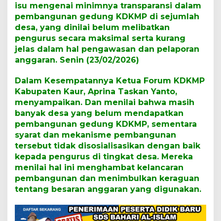
A
isu mengenai minimnya transparansi dalam
u
pembangunan gedung KDKMP di sejumlah
d
desa, yang dinilai belum melibatkan
i
e
pengurus secara maksimal serta kurang
n
jelas dalam hal pengawasan dan pelaporan
s
anggaran. Senin (23/02/2026)
i
S
Dalam Kesempatannya Ketua Forum KDKMP
o
r
Kabupaten Kaur, Aprina Taskan Yanto,
o
menyampaikan. Dan menilai bahwa masih
t
banyak desa yang belum mendapatkan
i
pembangunan gedung KDKMP, sementara
T
r
syarat dan mekanisme pembangunan
a
tersebut tidak disosialisasikan dengan baik
n
kepada pengurus di tingkat desa. Mereka
s
menilai hal ini menghambat kelancaran
p
pembangunan dan menimbulkan keraguan
a
r
tentang besaran anggaran yang digunakan.
a
n
s