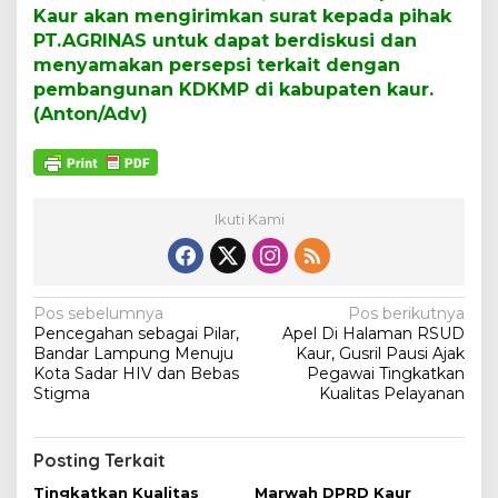
Kaur akan mengirimkan surat kepada pihak
PT.AGRINAS untuk dapat berdiskusi dan
menyamakan persepsi terkait dengan
pembangunan KDKMP di kabupaten kaur.
(Anton/Adv)
Ikuti Kami
N
Pos sebelumnya
Pos berikutnya
Pencegahan sebagai Pilar,
Apel Di Halaman RSUD
a
Bandar Lampung Menuju
Kaur, Gusril Pausi Ajak
v
Kota Sadar HIV dan Bebas
Pegawai Tingkatkan
Stigma
Kualitas Pelayanan
i
g
Posting Terkait
a
Tingkatkan Kualitas
Marwah DPRD Kaur