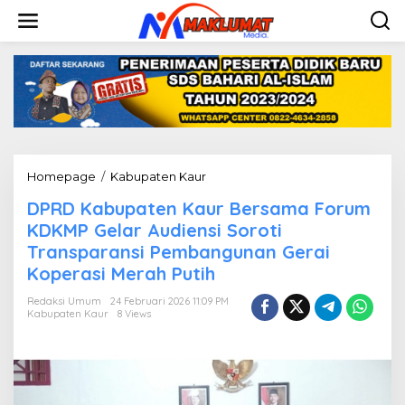
L
e
w
a
t
i
k
e
k
o
n
Homepage
/
Kabupaten Kaur
D
t
P
e
DPRD Kabupaten Kaur Bersama Forum
R
n
D
KDKMP Gelar Audiensi Soroti
K
Transparansi Pembangunan Gerai
a
Koperasi Merah Putih
b
u
Redaksi Umum
24 Februari 2026 11:09 PM
p
Kabupaten Kaur
8 Views
a
t
e
n
K
a