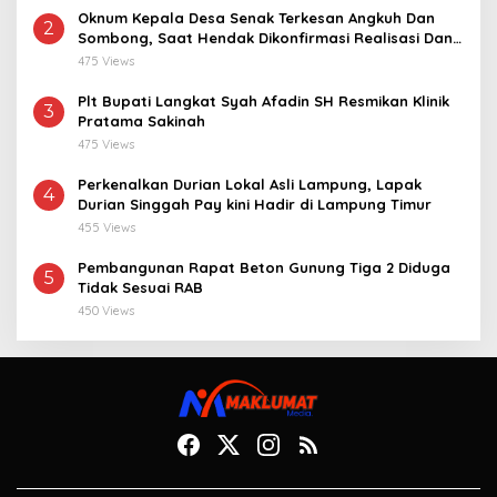
Oknum Kepala Desa Senak Terkesan Angkuh Dan
2
Sombong, Saat Hendak Dikonfirmasi Realisasi Dana
Desa 2021-2024
475 Views
Plt Bupati Langkat Syah Afadin SH Resmikan Klinik
3
Pratama Sakinah
475 Views
Perkenalkan Durian Lokal Asli Lampung, Lapak
4
Durian Singgah Pay kini Hadir di Lampung Timur
455 Views
Pembangunan Rapat Beton Gunung Tiga 2 Diduga
5
Tidak Sesuai RAB
450 Views