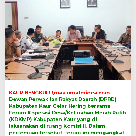
u
r
B
e
r
s
a
m
a
F
o
r
u
m
K
D
KAUR BENGKULU,maklumatmidea.com
K
M
Dewan Perwakilan Rakyat Daerah (DPRD)
P
Kabupaten Kaur Gelar Hering bersama
G
Forum Koperasi Desa/Kelurahan Merah Putih
e
(KDKMP) Kabupaten Kaur yang di
l
a
laksanakan di ruang Komisi ll. Dalam
r
pertemuan tersebut, forum ini mengangkat