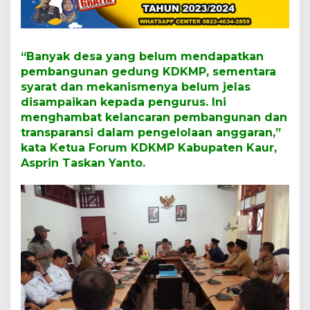
i
P
e
m
b
“Banyak desa yang belum mendapatkan
a
pembangunan gedung KDKMP, sementara
n
syarat dan mekanismenya belum jelas
g
disampaikan kepada pengurus. Ini
u
n
menghambat kelancaran pembangunan dan
a
transparansi dalam pengelolaan anggaran,”
n
kata Ketua Forum KDKMP Kabupaten Kaur,
G
Asprin Taskan Yanto.
e
r
a
i
K
o
p
e
r
a
s
i