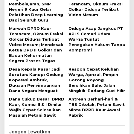
s
Pembelajaran, SMP
Terancam, Oknum Fraksi
i
Negeri 9 Kaur Gelar
Golkar Diduga Terlibat
Pelatihan Deep Learning
Video Mesum
p
Bagi Seluruh Guru
o
Marwah DPRD Kaur
Diduga Asap Jangkus PT
s
Terancam, Oknum Fraksi
APLS Cemari Udara,
Golkar Diduga Terlibat
Warga Tuntut
Video Mesum; Mendesak
Penegakan Hukum Tanpa
Ketua DPD II Golkar dan
Kompromi
Badan Kehormatan
Segera Proses Tegas
Desa Kepala Pasar Jadi
Respon Cepat Keluhan
Sorotan: Kanopi Gedung
Warga, Aprizal, Pimpin
Koperasi Ambruk,
Gotong Royong
Dugaan Penyimpangan
Bersihkan Bahu Jalan
Dana Negara Menguat
Mingkik–Padang Guci Hilir
Dana Cukup Besar: DPRD
Antrean Berhari-hari &
Kaur, Komisi II & I Dinilai
TBS Ditolak, Petani Sawit
Wajib Cepat Selesaikan
Minta DPRD Kaur Awasi
Masalah Petani Sawit
Pabrik
Jangan Lewatkan