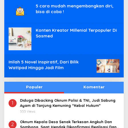
5 cara mudah mengembangkan diri,
bisa di coba !
Konten Kreator Millenial Terpopuler Di
Sosmed
Inilah 5 Novel Inspiratif, Dari Bilik
Wattpad Hingga Jadi Film
Populer
Komentar
Diduga Dibacking Oknum Polisi & TNI, Judi Sabung
1
Ayam di Tanjung Kemuning “Kebal Hukum”
555 Views
Oknum Kepala Desa Senak Terkesan Angkuh Dan
2
Sombong, Saat Hendak Dikonfirmasi Realisasi Dana