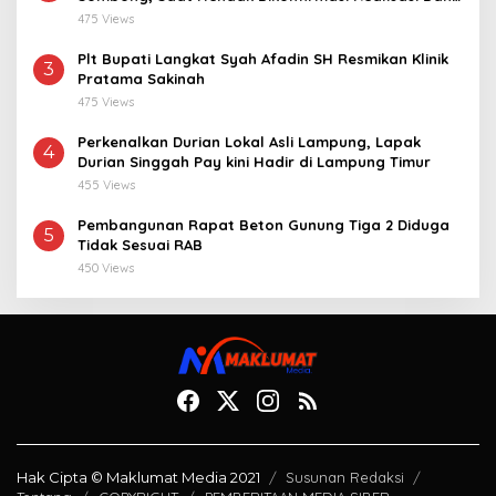
Desa 2021-2024
475 Views
Plt Bupati Langkat Syah Afadin SH Resmikan Klinik
3
Pratama Sakinah
475 Views
Perkenalkan Durian Lokal Asli Lampung, Lapak
4
Durian Singgah Pay kini Hadir di Lampung Timur
455 Views
Pembangunan Rapat Beton Gunung Tiga 2 Diduga
5
Tidak Sesuai RAB
450 Views
Hak Cipta © Maklumat Media 2021
Susunan Redaksi